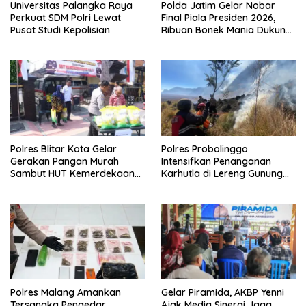
Universitas Palangka Raya
Polda Jatim Gelar Nobar
Perkuat SDM Polri Lewat
Final Piala Presiden 2026,
Pusat Studi Kepolisian
Ribuan Bonek Mania Dukung
Persebaya dari Lapangan
Mapolda
Polres Blitar Kota Gelar
Polres Probolinggo
Gerakan Pangan Murah
Intensifkan Penanganan
Sambut HUT Kemerdekaan
Karhutla di Lereng Gunung
RI ke-81
Bromo
Polres Malang Amankan
Gelar Piramida, AKBP Yenni
Tersangka Pengedar
Ajak Media Sinergi Jaga