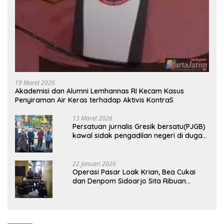
19 Maret 2026
Akademisi dan Alumni Lemhannas RI Kecam Kasus
Penyiraman Air Keras terhadap Aktivis KontraS
13 Maret 2026
Persatuan jurnalis Gresik bersatu(PJGB)
kawal sidak pengadilan negeri di duga
bank Panin gelapkan SHM atas nama
Molyo Cipto amin
22 Januari 2026
Operasi Pasar Loak Krian, Bea Cukai
dan Denpom Sidoarjo Sita Ribuan
Rokok Tanpa Pita Cukai