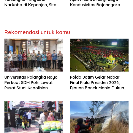
Narkoba di Kepanjen, Sita
Kondusivitas Bojonegoro
Sabu 96 Gram dan Ganja 131
Gram
Rekomendasi untuk kamu
Universitas Palangka Raya
Polda Jatim Gelar Nobar
Perkuat SDM Polri Lewat
Final Piala Presiden 2026,
Pusat Studi Kepolisian
Ribuan Bonek Mania Dukung
Persebaya dari Lapangan
Mapolda