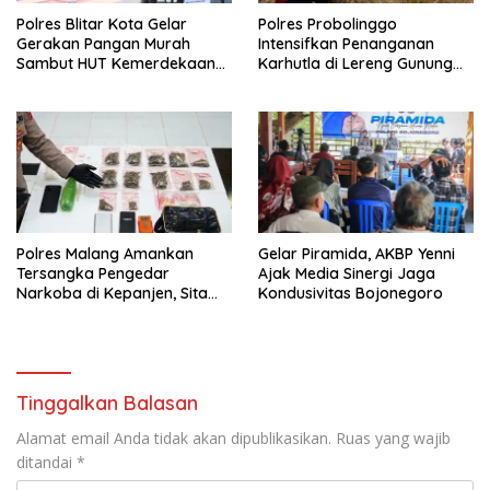
Polres Blitar Kota Gelar
Polres Probolinggo
Gerakan Pangan Murah
Intensifkan Penanganan
Sambut HUT Kemerdekaan
Karhutla di Lereng Gunung
RI ke-81
Bromo
Polres Malang Amankan
Gelar Piramida, AKBP Yenni
Tersangka Pengedar
Ajak Media Sinergi Jaga
Narkoba di Kepanjen, Sita
Kondusivitas Bojonegoro
Sabu 96 Gram dan Ganja 131
Gram
Tinggalkan Balasan
Alamat email Anda tidak akan dipublikasikan.
Ruas yang wajib
ditandai
*