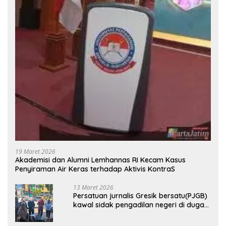
19 Maret 2026
Akademisi dan Alumni Lemhannas RI Kecam Kasus
Penyiraman Air Keras terhadap Aktivis KontraS
13 Maret 2026
Persatuan jurnalis Gresik bersatu(PJGB)
kawal sidak pengadilan negeri di duga
bank Panin gelapkan SHM atas nama
Molyo Cipto amin