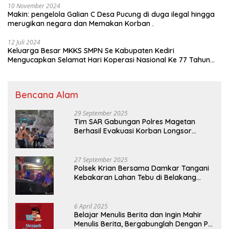
10 November 2024
Makin: pengelola Galian C Desa Pucung di duga ilegal hingga
merugikan negara dan Memakan Korban .
12 Juli 2024
Keluarga Besar MKKS SMPN Se Kabupaten Kediri
Mengucapkan Selamat Hari Koperasi Nasional Ke 77 Tahun
2024
Bencana Alam
29 September 2025
Tim SAR Gabungan Polres Magetan
Berhasil Evakuasi Korban Longsor
Tambang Trosono
27 September 2025
Polsek Krian Bersama Damkar Tangani
Kebakaran Lahan Tebu di Belakang
Perumahan GKR Cluster Lotus
6 April 2025
Belajar Menulis Berita dan Ingin Mahir
Menulis Berita, Bergabunglah Dengan PT