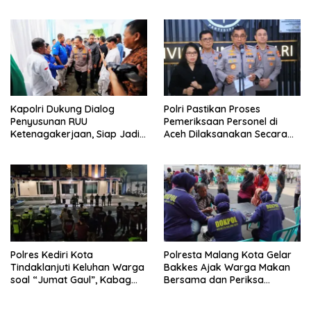
Perlombaan
Anggota Kehormatan
Kapolri Dukung Dialog
Polri Pastikan Proses
Penyusunan RUU
Pemeriksaan Personel di
Ketenagakerjaan, Siap Jadi
Aceh Dilaksanakan Secara
Jembatan Aspirasi Buruh
Profesional dan Transparan
Polres Kediri Kota
Polresta Malang Kota Gelar
Tindaklanjuti Keluhan Warga
Bakkes Ajak Warga Makan
soal “Jumat Gaul”, Kabag
Bersama dan Periksa
Ops : Jangan Ganggu
Kesehatan Gratis
Ketertiban Umum dan