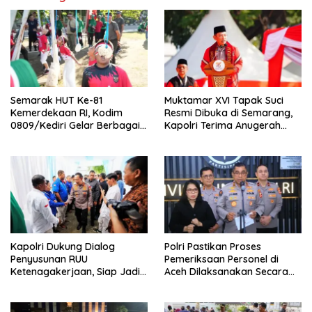
Semarak HUT Ke-81
Muktamar XVI Tapak Suci
Kemerdekaan RI, Kodim
Resmi Dibuka di Semarang,
0809/Kediri Gelar Berbagai
Kapolri Terima Anugerah
Perlombaan
Anggota Kehormatan
Kapolri Dukung Dialog
Polri Pastikan Proses
Penyusunan RUU
Pemeriksaan Personel di
Ketenagakerjaan, Siap Jadi
Aceh Dilaksanakan Secara
Jembatan Aspirasi Buruh
Profesional dan Transparan