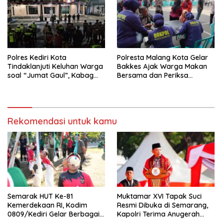
Polres Kediri Kota
Polresta Malang Kota Gelar
Tindaklanjuti Keluhan Warga
Bakkes Ajak Warga Makan
soal “Jumat Gaul”, Kabag
Bersama dan Periksa
Ops : Jangan Ganggu
Kesehatan Gratis
Ketertiban Umum dan
Ketenteraman Masyarakat
Rekomendasi untuk kamu
Semarak HUT Ke-81
Muktamar XVI Tapak Suci
Kemerdekaan RI, Kodim
Resmi Dibuka di Semarang,
0809/Kediri Gelar Berbagai
Kapolri Terima Anugerah