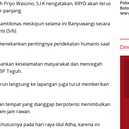
Priyo Wasono, S.I.K nengatakan, KRYD akan terus
Pols
Bola
r panjang.
War
Mem
 Kamtibmas meskipun selama ini Banyuwangi secara
s (5/6).
a menekankan pentingnya pendekatan humanis saat
Din
depankan keselamatan masyarakat dan mencegah
KBP Teguh.
run langsung ke lapangan juga turut memberikan
kan tempat yang dianggap berpotensi menimbulkan
am-jam rawan.
hususnya pada hari raya Idul Adha, karena ini