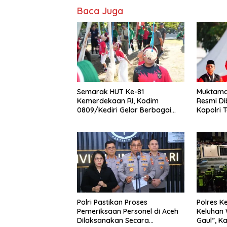
Baca Juga
Semarak HUT Ke-81
Muktamar
Kemerdekaan RI, Kodim
Resmi Di
0809/Kediri Gelar Berbagai
Kapolri 
Perlombaan
Anggota
Polri Pastikan Proses
Polres Ke
Pemeriksaan Personel di Aceh
Keluhan
Dilaksanakan Secara
Gaul”, K