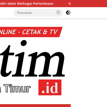
lombaan
Muktamar XVI Tapak Suci Resmi Dibuka di Sem