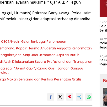
erikan layanan maksimal,” ujar AKBP Teguh.
nggul, Humanis) Polresta Banyuwangi Polda Jatim
if melalui sinergi dan adaptasi terhadap dinamika
6 Apr
Bela
Beri
Padj
10 N
 0809/Kediri Gelar Berbagai Perlombaan
Maki
ileg
Semarang, Kapolri Terima Anugerah Anggota Kehormatan
Korb
nagakerjaan, Siap Jadi Jembatan Aspirasi Buruh
12 Ju
Kelu
 di Aceh Dilaksanakan Secara Profesional dan Transparan
Mengucapkan S
Warga soal “Jumat Gaul”, Kabag Ops : Jangan Ganggu
Ke 7
rakat
arga Makan Bersama dan Periksa Kesehatan Gratis
B