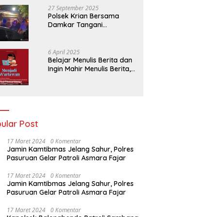
27 September 2025
Polsek Krian Bersama
Damkar Tangani
Kebakaran Lahan Tebu di
Belakang Perumahan GKR
Cluster Lotus
6 April 2025
Belajar Menulis Berita dan
Ingin Mahir Menulis Berita,
Bergabunglah Dengan PT
Media Padjadjaran
Indonesia (MPI)
ular Post
17 Maret 2024
0 Komentar
Jamin Kamtibmas Jelang Sahur, Polres
Pasuruan Gelar Patroli Asmara Fajar
17 Maret 2024
0 Komentar
Jamin Kamtibmas Jelang Sahur, Polres
Pasuruan Gelar Patroli Asmara Fajar
17 Maret 2024
0 Komentar