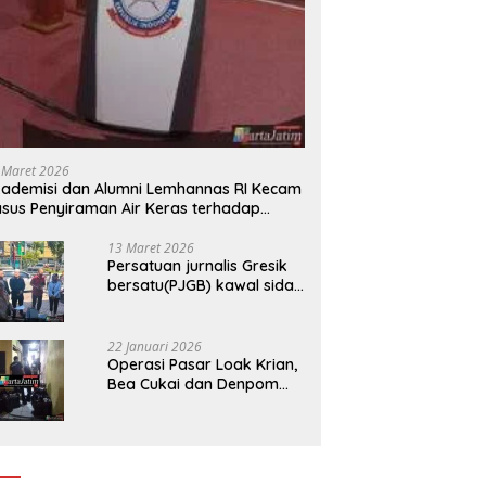
 Maret 2026
ademisi dan Alumni Lemhannas RI Kecam
sus Penyiraman Air Keras terhadap
tivis KontraS
13 Maret 2026
Persatuan jurnalis Gresik
bersatu(PJGB) kawal sidak
pengadilan negeri di duga
bank Panin gelapkan SHM
atas nama Molyo Cipto
22 Januari 2026
amin
Operasi Pasar Loak Krian,
Bea Cukai dan Denpom
Sidoarjo Sita Ribuan
Rokok Tanpa Pita Cukai