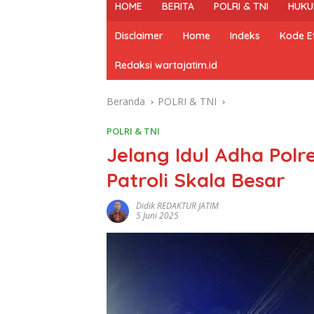
HOME
BERITA
POLRI & TNI
HUKU
Disclaimer
Home
Indeks
Kode Et
Redaksi wartajatim.id
Beranda
POLRI & TNI
POLRI & TNI
Jelang Idul Adha Pol
Patroli Skala Besar
Didik REDAKTUR JATIM
5 Juni 2025