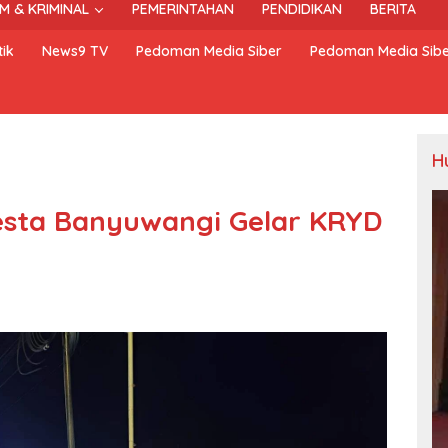
M & KRIMINAL
PEMERINTAHAN
PENDIDIKAN
BERITA
ik
News9 TV
Pedoman Media Siber
Pedoman Media Sib
H
resta Banyuwangi Gelar KRYD