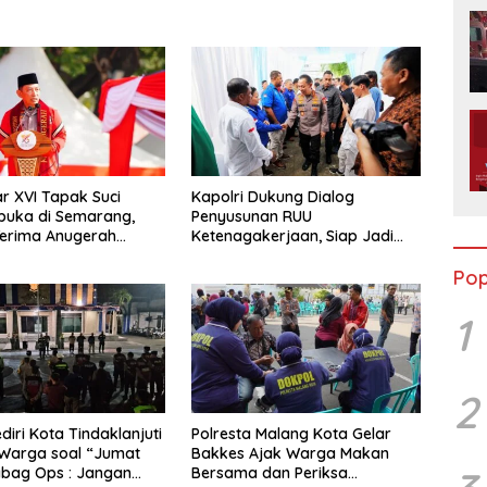
 XVI Tapak Suci
Kapolri Dukung Dialog
buka di Semarang,
Penyusunan RUU
Terima Anugerah
Ketenagakerjaan, Siap Jadi
 Kehormatan
Jembatan Aspirasi Buruh
Pop
1
2
diri Kota Tindaklanjuti
Polresta Malang Kota Gelar
 Warga soal “Jumat
Bakkes Ajak Warga Makan
abag Ops : Jangan
Bersama dan Periksa