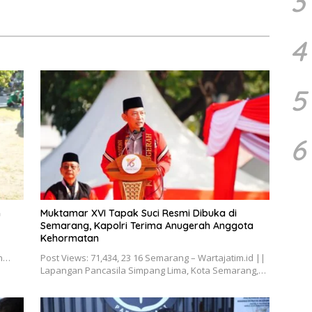
3
Ketertiban Umum dan
Kesehatan Gratis
raman Masyarakat
4
5
6
m
Muktamar XVI Tapak Suci Resmi Dibuka di
Semarang, Kapolri Terima Anugerah Anggota
Kehormatan
|
un…
Post Views: 71,434, 23 16 Semarang – Wartajatim.id ||
Lapangan Pancasila Simpang Lima, Kota Semarang,…