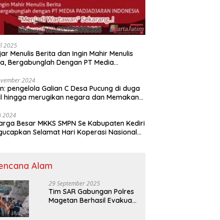
il 2025
jar Menulis Berita dan Ingin Mahir Menulis
ta, Bergabunglah Dengan PT Media
adjaran Indonesia (MPI)
ovember 2024
n: pengelola Galian C Desa Pucung di duga
al hingga merugikan negara dan Memakan
an .
li 2024
arga Besar MKKS SMPN Se Kabupaten Kediri
elamat Hari Koperasi Nasional
7 Tahun 2024
encana Alam
29 September 2025
Tim SAR Gabungan Polres
Magetan Berhasil Evakuasi
Korban Longsor Tambang
Trosono