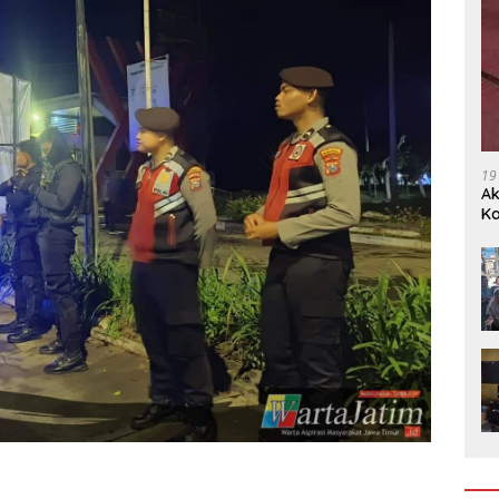
19
Ak
Ka
Ak