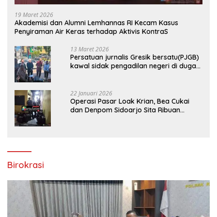
19 Maret 2026
Akademisi dan Alumni Lemhannas RI Kecam Kasus
Penyiraman Air Keras terhadap Aktivis KontraS
13 Maret 2026
Persatuan jurnalis Gresik bersatu(PJGB)
kawal sidak pengadilan negeri di duga
bank Panin gelapkan SHM atas nama
Molyo Cipto amin
22 Januari 2026
Operasi Pasar Loak Krian, Bea Cukai
dan Denpom Sidoarjo Sita Ribuan
Rokok Tanpa Pita Cukai
Birokrasi