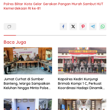
Polres Blitar Kota Gelar Gerakan Pangan Murah Sambut HUT
Kemerdekaan RI ke-81
Baca Juga
Jumat Curhat di Sumber
Kapolres Kediri Kunjungi
Banteng, Warga Sampaikan
Brimob Kompi 1 C, Perkuat
Keluhan hingga Minta Polsek
Koordinasi Hadapi Dinamika
Pesantren Lebih Sering Turun
Kamtibmas
ke Lingkungan