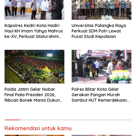
Kapolres Kediri Kota Hadiri
Universitas Palangka Raya
Haul KH Imam Yahya Mahrus
Perkuat SDM Polri Lewat
ke-XV, Perkuat Silaturahmi
Pusat Studi Kepolisian
dengan Ponpes Al
Mahrusiyah Lirboyo
Polda Jatim Gelar Nobar
Polres Blitar Kota Gelar
Final Piala Presiden 2026,
Gerakan Pangan Murah
Ribuan Bonek Mania Dukung
Sambut HUT Kemerdekaan
Persebaya dari Lapangan
RI ke-81
Mapolda
Rekomendasi untuk kamu