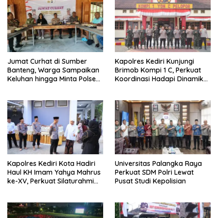
Jumat Curhat di Sumber
Kapolres Kediri Kunjungi
Banteng, Warga Sampaikan
Brimob Kompi 1 C, Perkuat
Keluhan hingga Minta Polsek
Koordinasi Hadapi Dinamika
Pesantren Lebih Sering Turun
Kamtibmas
ke Lingkungan
Kapolres Kediri Kota Hadiri
Universitas Palangka Raya
Haul KH Imam Yahya Mahrus
Perkuat SDM Polri Lewat
ke-XV, Perkuat Silaturahmi
Pusat Studi Kepolisian
dengan Ponpes Al
Mahrusiyah Lirboyo