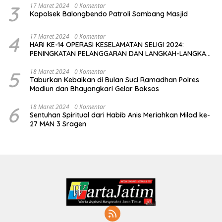
3
17 Maret 2024
0 Komentar
Kapolsek Balongbendo Patroli Sambang Masjid
4
17 Maret 2024
0 Komentar
HARI KE-14 OPERASI KESELAMATAN SELIGI 2024:
PENINGKATAN PELANGGARAN DAN LANGKAH-LANGKAH
PENEGAKAN HUKUM
5
18 Maret 2024
0 Komentar
Taburkan Kebaikan di Bulan Suci Ramadhan Polres
Madiun dan Bhayangkari Gelar Baksos
6
18 Maret 2024
0 Komentar
Sentuhan Spiritual dari Habib Anis Meriahkan Milad ke-
27 MAN 3 Sragen