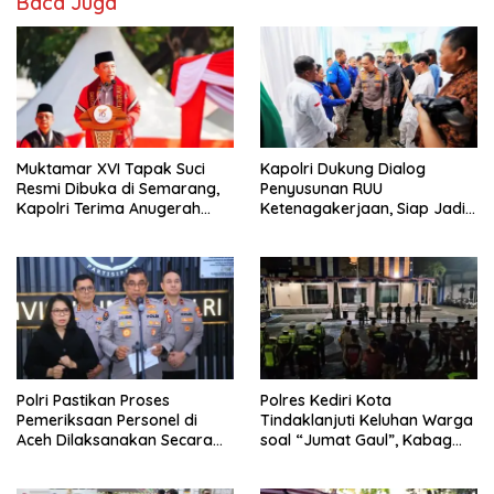
Baca Juga
Muktamar XVI Tapak Suci
Kapolri Dukung Dialog
Resmi Dibuka di Semarang,
Penyusunan RUU
Kapolri Terima Anugerah
Ketenagakerjaan, Siap Jadi
Anggota Kehormatan
Jembatan Aspirasi Buruh
Polri Pastikan Proses
Polres Kediri Kota
Pemeriksaan Personel di
Tindaklanjuti Keluhan Warga
Aceh Dilaksanakan Secara
soal “Jumat Gaul”, Kabag
Profesional dan Transparan
Ops : Jangan Ganggu
Ketertiban Umum dan