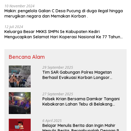
10 November 2024
Makin: pengelola Galian C Desa Pucung di duga ilegal hingga
merugikan negara dan Memakan Korban .
12 Juli 2024
Keluarga Besar MKKS SMPN Se Kabupaten Kediri
Mengucapkan Selamat Hari Koperasi Nasional Ke 77 Tahun
2024
Bencana Alam
29 September 2025
Tim SAR Gabungan Polres Magetan
Berhasil Evakuasi Korban Longsor
Tambang Trosono
27 September 2025
Polsek Krian Bersama Damkar Tangani
Kebakaran Lahan Tebu di Belakang
Perumahan GKR Cluster Lotus
6 April 2025
Belajar Menulis Berita dan Ingin Mahir
Menulis Berita, Bergabunglah Dengan PT