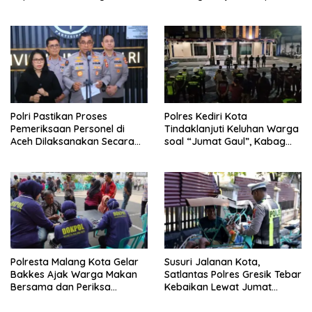
Anggota Kehormatan
Jembatan Aspirasi Buruh
Polri Pastikan Proses
Polres Kediri Kota
Pemeriksaan Personel di
Tindaklanjuti Keluhan Warga
Aceh Dilaksanakan Secara
soal “Jumat Gaul”, Kabag
Profesional dan Transparan
Ops : Jangan Ganggu
Ketertiban Umum dan
Ketenteraman Masyarakat
Polresta Malang Kota Gelar
Susuri Jalanan Kota,
Bakkes Ajak Warga Makan
Satlantas Polres Gresik Tebar
Bersama dan Periksa
Kebaikan Lewat Jumat
Kesehatan Gratis
Berkah Berbagi