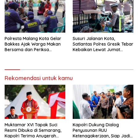
Ketenteraman Masyarakat
Polresta Malang Kota Gelar
Susuri Jalanan Kota,
Bakkes Ajak Warga Makan
Satlantas Polres Gresik Tebar
Bersama dan Periksa
Kebaikan Lewat Jumat
Kesehatan Gratis
Berkah Berbagi
Rekomendasi untuk kamu
Muktamar XVI Tapak Suci
Kapolri Dukung Dialog
Resmi Dibuka di Semarang,
Penyusunan RUU
Kapolri Terima Anugerah
Ketenagakerjaan, Siap Jadi