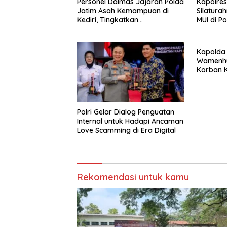
Personel Dalmas Jajaran Polda
Kapolres
Jatim Asah Kemampuan di
Silatura
Kediri, Tingkatkan
MUI di P
Kesiapsiagaan Hadapi
Perkuat 
Gangguan Kamtibmas
Kapolda
Wamenhu
Korban K
Polri Gelar Dialog Penguatan
Internal untuk Hadapi Ancaman
Love Scamming di Era Digital
Rekomendasi untuk kamu