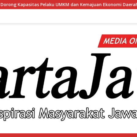
 UMKM dan Kemajuan Ekonomi Daerah, BRI Branch Office Pare Sal