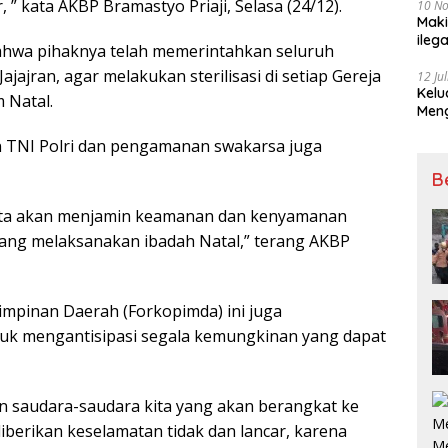
 ” kata AKBP Bramastyo Priaji, Selasa (24/12).
10 N
Maki
ileg
bahwa pihaknya telah memerintahkan seluruh
Korb
ajajran, agar melakukan sterilisasi di setiap Gereja
12 Ju
Kelu
 Natal.
Mengucapkan S
Ke 7
an TNI Polri dan pengamanan swakarsa juga
B
Kota akan menjamin keamanan dan kenyamanan
 yang melaksanakan ibadah Natal,” terang AKBP
mpinan Daerah (Forkopimda) ini juga
tuk mengantisipasi segala kemungkinan yang dapat
 saudara-saudara kita yang akan berangkat ke
diberikan keselamatan tidak dan lancar, karena