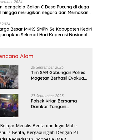
ovember 2024
n: pengelola Galian C Desa Pucung di duga
al hingga merugikan negara dan Memakan
an .
li 2024
arga Besar MKKS SMPN Se Kabupaten Kediri
elamat Hari Koperasi Nasional
7 Tahun 2024
encana Alam
29 September 2025
Tim SAR Gabungan Polres
Magetan Berhasil Evakuasi
Korban Longsor Tambang
Trosono
27 September 2025
Polsek Krian Bersama
Damkar Tangani
Kebakaran Lahan Tebu di
Belakang Perumahan GKR
Cluster Lotus