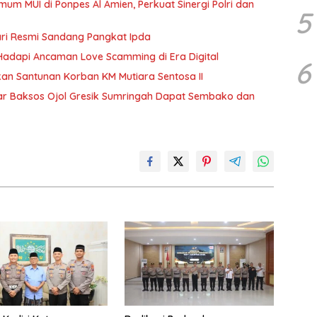
mum MUI di Ponpes Al Amien, Perkuat Sinergi Polri dan
5
ari Resmi Sandang Pangkat Ipda
k Hadapi Ancaman Love Scamming di Era Digital
6
n Santunan Korban KM Mutiara Sentosa II
r Baksos Ojol Gresik Sumringah Dapat Sembako dan