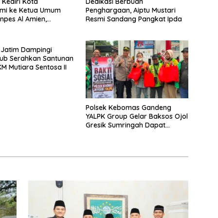
 Kediri Kota
Dedikasi Berbuah
hmi ke Ketua Umum
Penghargaan, Aiptu Mustari
onpes Al Amien,
Resmi Sandang Pangkat Ipda
Sinergi Polri dan Ulama
 Jatim Dampingi
b Serahkan Santunan
M Mutiara Sentosa II
Polsek Kebomas Gandeng
YALPK Group Gelar Baksos Ojol
Gresik Sumringah Dapat
Sembako dan BBM Gratis