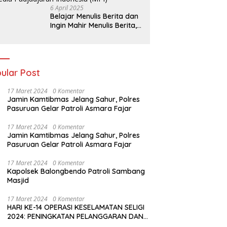
6 April 2025
Belajar Menulis Berita dan
Ingin Mahir Menulis Berita,
Bergabunglah Dengan PT
Media Padjadjaran
Indonesia (MPI)
ular Post
17 Maret 2024
0 Komentar
Jamin Kamtibmas Jelang Sahur, Polres
Pasuruan Gelar Patroli Asmara Fajar
17 Maret 2024
0 Komentar
Jamin Kamtibmas Jelang Sahur, Polres
Pasuruan Gelar Patroli Asmara Fajar
17 Maret 2024
0 Komentar
Kapolsek Balongbendo Patroli Sambang
Masjid
17 Maret 2024
0 Komentar
HARI KE-14 OPERASI KESELAMATAN SELIGI
2024: PENINGKATAN PELANGGARAN DAN
LANGKAH-LANGKAH PENEGAKAN HUKUM