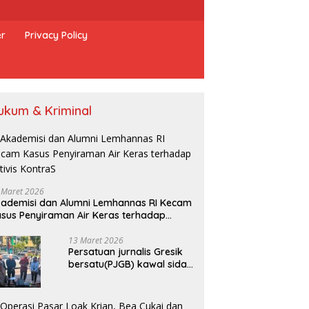
er
Privacy Policy
ukum & Kriminal
 Maret 2026
ademisi dan Alumni Lemhannas RI Kecam
sus Penyiraman Air Keras terhadap
tivis KontraS
13 Maret 2026
Persatuan jurnalis Gresik
bersatu(PJGB) kawal sidak
pengadilan negeri di duga
bank Panin gelapkan SHM
atas nama Molyo Cipto