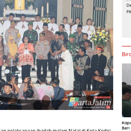
Bir
Kapo
Beri
kan pelaksanaan ibadah malam Natal di Kota Kediri