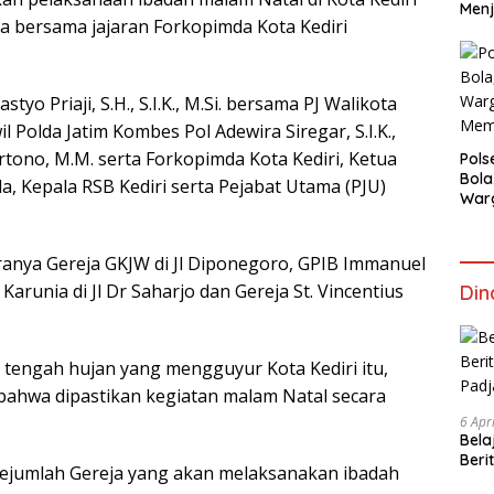
Menj
ta bersama jajaran Forkopimda Kota Kediri
tyo Priaji, S.H., S.I.K., M.Si. bersama PJ Walikota
il Polda Jatim Kombes Pol Adewira Siregar, S.I.K.,
rtono, M.M. serta Forkopimda Kota Kediri, Ketua
Pols
Bola
a, Kepala RSB Kediri serta Pejabat Utama (PJU)
War
Mem
ranya Gereja GKJW di Jl Diponegoro, GPIB Immanuel
Karunia di Jl Dr Saharjo dan Gereja St. Vincentius
Din
tengah hujan yang mengguyur Kota Kediri itu,
ahwa dipastikan kegiatan malam Natal secara
6 Apr
Bela
Beri
i sejumlah Gereja yang akan melaksanakan ibadah
Padj