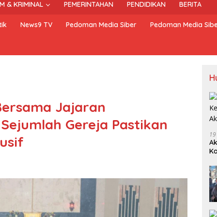
M & KRIMINAL
PEMERINTAHAN
PENDIDIKAN
BERITA
ik
News9 TV
Pedoman Media Siber
Pedoman Media Sib
H
 Bersama Jajaran
Sejumlah Gereja Pastikan
19
usif
Ak
Ka
Ak