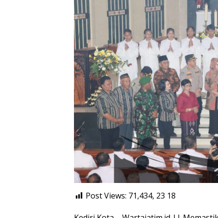
Post Views: 71,434, 23
18
Kediri Kota – Wartajatim.id || Memasti