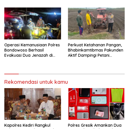
Optimal
Operasi Kemanusiaan Polres
Perkuat Ketahanan Pangan,
Bondowoso Berhasil
Bhabinkamtibmas Pakunden
Evakuasi Dua Jenazah di
Aktif Dampingi Petani
Gunung Piramid
Jagung
Rekomendasi untuk kamu
Kapolres Kediri Rangkul
Polres Gresik Amankan Dua