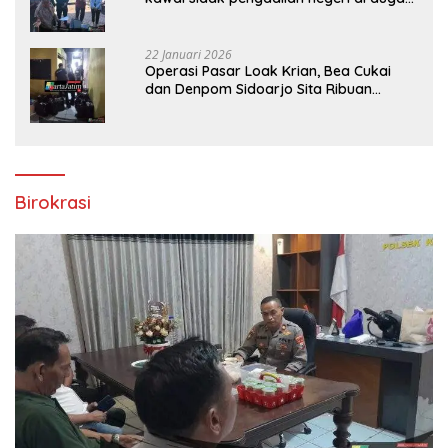
bank Panin gelapkan SHM atas nama
Molyo Cipto amin
22 Januari 2026
Operasi Pasar Loak Krian, Bea Cukai
dan Denpom Sidoarjo Sita Ribuan
Rokok Tanpa Pita Cukai
Birokrasi