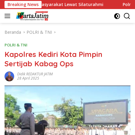
Langsung
ral Masyarakat Lewat Silaturahmi
Breaking News
Polres Gresik Amank
ke
konten
Beranda
POLRI & TNI
POLRI & TNI
Kapolres Kediri Kota Pimpin
Sertijab Kabag Ops
Didik REDAKTUR JATIM
28 April 2025