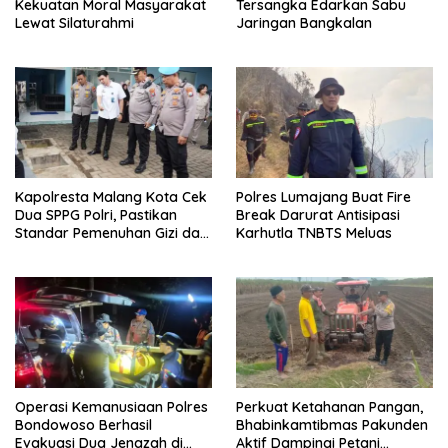
Kekuatan Moral Masyarakat
Tersangka Edarkan Sabu
Lewat Silaturahmi
Jaringan Bangkalan
Kapolresta Malang Kota Cek
Polres Lumajang Buat Fire
Dua SPPG Polri, Pastikan
Break Darurat Antisipasi
Standar Pemenuhan Gizi dan
Karhutla TNBTS Meluas
Pengelolaan Limbah Berjalan
Optimal
Operasi Kemanusiaan Polres
Perkuat Ketahanan Pangan,
Bondowoso Berhasil
Bhabinkamtibmas Pakunden
Evakuasi Dua Jenazah di
Aktif Dampingi Petani