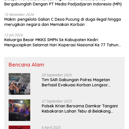
Bergabunglah Dengan PT Media Padjadjaran Indonesia (MPI)
10 November 2024
Makin: pengelola Galian C Desa Pucung di duga ilegal hingga
merugikan negara dan Memakan Korban .
12 Juli 2024
Keluarga Besar MKKS SMPN Se Kabupaten Kediri
Mengucapkan Selamat Hari Koperasi Nasional Ke 77 Tahun
2024
Bencana Alam
29 September 2025
Tim SAR Gabungan Polres Magetan
Berhasil Evakuasi Korban Longsor
Tambang Trosono
27 September 2025
Polsek Krian Bersama Damkar Tangani
Kebakaran Lahan Tebu di Belakang
Perumahan GKR Cluster Lotus
6 April 2025