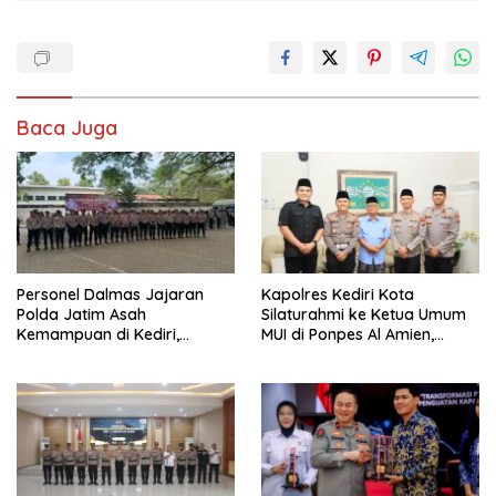
Baca Juga
Personel Dalmas Jajaran
Kapolres Kediri Kota
Polda Jatim Asah
Silaturahmi ke Ketua Umum
Kemampuan di Kediri,
MUI di Ponpes Al Amien,
Tingkatkan Kesiapsiagaan
Perkuat Sinergi Polri dan
Hadapi Gangguan
Ulama
Kamtibmas