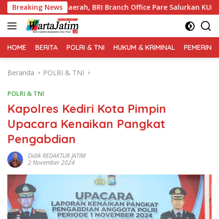
Langsung
rah, BRI Branch Office Pare Salurkan KUR Rp. 521 Miliar di Hi
Breaking News
ke
konten
HOME
BERITA
POLRI & TNI
HUKUM & KRIMINAL
PEMERINT
Beranda
POLRI & TNI
POLRI & TNI
Kapolres Kediri Kota Pimpin
Upacara Kenaikan Pangkat
Pengabdian
Didik REDAKTUR JATIM
2 November 2024