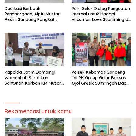
Dedikasi Berbuah
Polri Gelar Dialog Penguatan
Penghargaan, Aiptu Mustari
Internal untuk Hadapi
Resmi Sandang Pangkat
Ancaman Love Scamming di
Ipda
Era Digital
Kapolda Jatim Dampingi
Polsek Kebomas Gandeng
Wamenhub Serahkan
YALPK Group Gelar Baksos
Santunan Korban KM Mutiara
Ojol Gresik Sumringah Dapat
Sentosa II
Sembako dan BBM Gratis
Rekomendasi untuk kamu