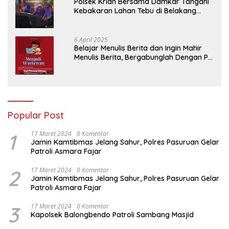
Polsek Krian Bersama Damkar Tangani
Kebakaran Lahan Tebu di Belakang
Perumahan GKR Cluster Lotus
6 April 2025
Belajar Menulis Berita dan Ingin Mahir
Menulis Berita, Bergabunglah Dengan PT
Media Padjadjaran Indonesia (MPI)
Popular Post
1
17 Maret 2024
0 Komentar
Jamin Kamtibmas Jelang Sahur, Polres Pasuruan Gelar
Patroli Asmara Fajar
2
17 Maret 2024
0 Komentar
Jamin Kamtibmas Jelang Sahur, Polres Pasuruan Gelar
Patroli Asmara Fajar
3
17 Maret 2024
0 Komentar
Kapolsek Balongbendo Patroli Sambang Masjid