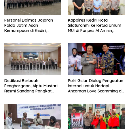
Personel Dalmas Jajaran
Kapolres Kediri Kota
Polda Jatim Asah
Silaturahmi ke Ketua Umum
Kemampuan di Kediri,
MUI di Ponpes Al Amien,
Tingkatkan Kesiapsiagaan
Perkuat Sinergi Polri dan
Hadapi Gangguan
Ulama
Kamtibmas
Dedikasi Berbuah
Polri Gelar Dialog Penguatan
Penghargaan, Aiptu Mustari
Internal untuk Hadapi
Resmi Sandang Pangkat
Ancaman Love Scamming di
Ipda
Era Digital