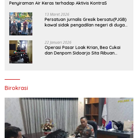
Penyiraman Air Keras terhadap Aktivis KontraS
13 Maret 2026
Persatuan jurnalis Gresik bersatu(PJGB)
kawal sidak pengadilan negeri di duga
bank Panin gelapkan SHM atas nama
Molyo Cipto amin
22 Januari 2026
Operasi Pasar Loak Krian, Bea Cukai
dan Denpom Sidoarjo Sita Ribuan
Rokok Tanpa Pita Cukai
Birokrasi