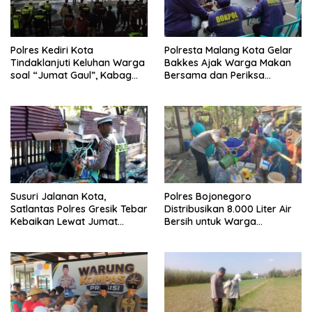
Polres Kediri Kota
Polresta Malang Kota Gelar
Tindaklanjuti Keluhan Warga
Bakkes Ajak Warga Makan
soal “Jumat Gaul”, Kabag
Bersama dan Periksa
Ops : Jangan Ganggu
Kesehatan Gratis
Ketertiban Umum dan
Ketenteraman Masyarakat
Susuri Jalanan Kota,
Polres Bojonegoro
Satlantas Polres Gresik Tebar
Distribusikan 8.000 Liter Air
Kebaikan Lewat Jumat
Bersih untuk Warga
Berkah Berbagi
Ngambon