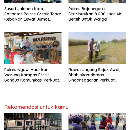
Susuri Jalanan Kota,
Polres Bojonegoro
Satlantas Polres Gresik Tebar
Distribusikan 8.000 Liter Air
Kebaikan Lewat Jumat
Bersih untuk Warga
Berkah Berbagi
Ngambon
Polres Ngawi Hadirkan
Rawat Jagung Sejak Awal,
Warung Kompas Presisi
Bhabinkamtibmas
Bangun Komunikasi Perkuat
Singoneggaran Perkuat
Sinergi untuk Kamtibmas
Ketahanan Pangan
Rekomendasi untuk kamu