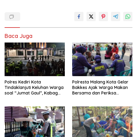
Baca Juga
Polres Kediri Kota
Polresta Malang Kota Gelar
Tindaklanjuti Keluhan Warga
Bakkes Ajak Warga Makan
soal “Jumat Gaul”, Kabag
Bersama dan Periksa
Ops : Jangan Ganggu
Kesehatan Gratis
Ketertiban Umum dan
Ketenteraman Masyarakat