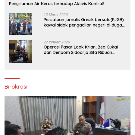
Penyiraman Air Keras terhadap Aktivis KontraS
13 Maret 2026
Persatuan jurnalis Gresik bersatu(PJGB)
kawal sidak pengadilan negeri di duga
bank Panin gelapkan SHM atas nama
Molyo Cipto amin
22 Januari 2026
Operasi Pasar Loak Krian, Bea Cukai
dan Denpom Sidoarjo Sita Ribuan
Rokok Tanpa Pita Cukai
Birokrasi