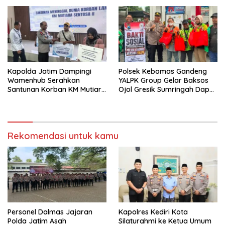
Kapolda Jatim Dampingi
Polsek Kebomas Gandeng
Wamenhub Serahkan
YALPK Group Gelar Baksos
Santunan Korban KM Mutiara
Ojol Gresik Sumringah Dapat
Sentosa II
Sembako dan BBM Gratis
Rekomendasi untuk kamu
Personel Dalmas Jajaran
Kapolres Kediri Kota
Polda Jatim Asah
Silaturahmi ke Ketua Umum