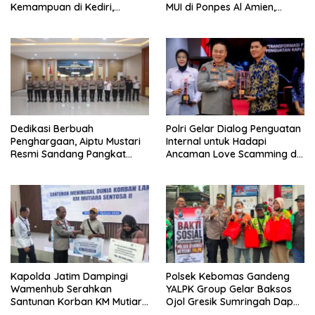
Kemampuan di Kediri,
MUI di Ponpes Al Amien,
Tingkatkan Kesiapsiagaan
Perkuat Sinergi Polri dan
Hadapi Gangguan
Ulama
Kamtibmas
Dedikasi Berbuah
Polri Gelar Dialog Penguatan
Penghargaan, Aiptu Mustari
Internal untuk Hadapi
Resmi Sandang Pangkat
Ancaman Love Scamming di
Ipda
Era Digital
Kapolda Jatim Dampingi
Polsek Kebomas Gandeng
Wamenhub Serahkan
YALPK Group Gelar Baksos
Santunan Korban KM Mutiara
Ojol Gresik Sumringah Dapat
Sentosa II
Sembako dan BBM Gratis