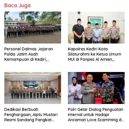
Baca Juga
Personel Dalmas Jajaran
Kapolres Kediri Kota
Polda Jatim Asah
Silaturahmi ke Ketua Umum
Kemampuan di Kediri,
MUI di Ponpes Al Amien,
Tingkatkan Kesiapsiagaan
Perkuat Sinergi Polri dan
Hadapi Gangguan
Ulama
Kamtibmas
Dedikasi Berbuah
Polri Gelar Dialog Penguatan
Penghargaan, Aiptu Mustari
Internal untuk Hadapi
Resmi Sandang Pangkat
Ancaman Love Scamming di
Ipda
Era Digital