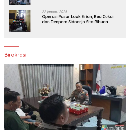
bank Panin gelapkan SHM atas nama
Molyo Cipto amin
22 Januari 2026
Operasi Pasar Loak Krian, Bea Cukai
dan Denpom Sidoarjo Sita Ribuan
Rokok Tanpa Pita Cukai
Birokrasi