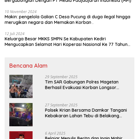
Bergabunglah Dengan PT Media Padjadjaran Indonesia (MPI)
10 November 2024
Makin: pengelola Galian C Desa Pucung di duga ilegal hingga
merugikan negara dan Memakan Korban .
12 Juli 2024
Keluarga Besar MKKS SMPN Se Kabupaten Kediri
Mengucapkan Selamat Hari Koperasi Nasional Ke 77 Tahun
2024
Bencana Alam
29 September 2025
Tim SAR Gabungan Polres Magetan
Berhasil Evakuasi Korban Longsor
Tambang Trosono
27 September 2025
Polsek Krian Bersama Damkar Tangani
Kebakaran Lahan Tebu di Belakang
Perumahan GKR Cluster Lotus
6 April 2025
Belajar Menulis Berita dan Ingin Mahir