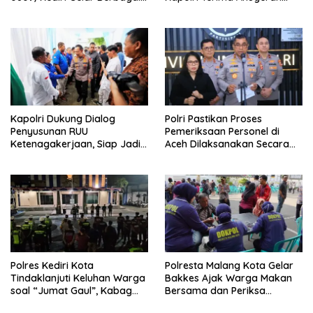
Perlombaan
Anggota Kehormatan
Kapolri Dukung Dialog
Polri Pastikan Proses
Penyusunan RUU
Pemeriksaan Personel di
Ketenagakerjaan, Siap Jadi
Aceh Dilaksanakan Secara
Jembatan Aspirasi Buruh
Profesional dan Transparan
Polres Kediri Kota
Polresta Malang Kota Gelar
Tindaklanjuti Keluhan Warga
Bakkes Ajak Warga Makan
soal “Jumat Gaul”, Kabag
Bersama dan Periksa
Ops : Jangan Ganggu
Kesehatan Gratis