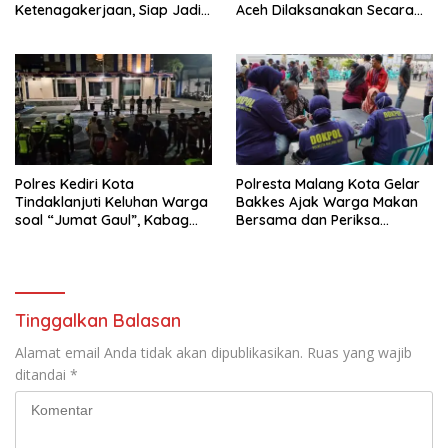
Ketenagakerjaan, Siap Jadi
Aceh Dilaksanakan Secara
Jembatan Aspirasi Buruh
Profesional dan Transparan
Polres Kediri Kota
Polresta Malang Kota Gelar
Tindaklanjuti Keluhan Warga
Bakkes Ajak Warga Makan
soal “Jumat Gaul”, Kabag
Bersama dan Periksa
Ops : Jangan Ganggu
Kesehatan Gratis
Ketertiban Umum dan
Ketenteraman Masyarakat
Tinggalkan Balasan
Alamat email Anda tidak akan dipublikasikan.
Ruas yang wajib
ditandai
*