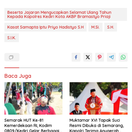
Beserta Jajaran Mengucapkan Selamat Ulang Tahun
Kepada Kapolres Kediri Kota AKBP Bramastyo Priaji
Kasat Samapta Iptu Priyo Hadistyo S.H
M.Si.
S.H.
S.I.K.
Baca Juga
Semarak HUT Ke-81
Muktamar XVI Tapak Suci
Kemerdekaan RI, Kodim
Resmi Dibuka di Semarang,
0809/Kediri Gelar Berbagai
Kapolri Terima Anugerah