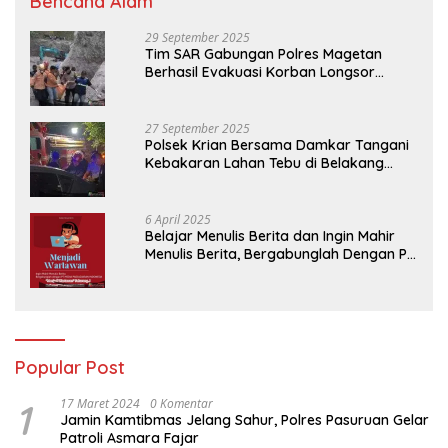
Bencana Alam
29 September 2025
Tim SAR Gabungan Polres Magetan
Berhasil Evakuasi Korban Longsor
Tambang Trosono
27 September 2025
Polsek Krian Bersama Damkar Tangani
Kebakaran Lahan Tebu di Belakang
Perumahan GKR Cluster Lotus
6 April 2025
Belajar Menulis Berita dan Ingin Mahir
Menulis Berita, Bergabunglah Dengan PT
Media Padjadjaran Indonesia (MPI)
Popular Post
1
17 Maret 2024
0 Komentar
Jamin Kamtibmas Jelang Sahur, Polres Pasuruan Gelar
Patroli Asmara Fajar