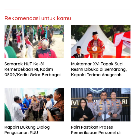
Ketertiban Umum dan
Ketenteraman Masyarakat
Rekomendasi untuk kamu
Semarak HUT Ke-81
Muktamar XVI Tapak Suci
Kemerdekaan RI, Kodim
Resmi Dibuka di Semarang,
0809/Kediri Gelar Berbagai
Kapolri Terima Anugerah
Perlombaan
Anggota Kehormatan
Kapolri Dukung Dialog
Polri Pastikan Proses
Penyusunan RUU
Pemeriksaan Personel di