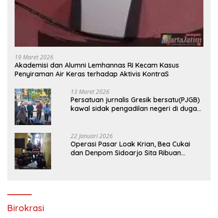
19 Maret 2026
Akademisi dan Alumni Lemhannas RI Kecam Kasus
Penyiraman Air Keras terhadap Aktivis KontraS
13 Maret 2026
Persatuan jurnalis Gresik bersatu(PJGB)
kawal sidak pengadilan negeri di duga
bank Panin gelapkan SHM atas nama
Molyo Cipto amin
22 Januari 2026
Operasi Pasar Loak Krian, Bea Cukai
dan Denpom Sidoarjo Sita Ribuan
Rokok Tanpa Pita Cukai
Birokrasi