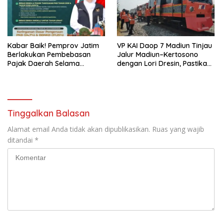
Kabar Baik! Pemprov Jatim
VP KAI Daop 7 Madiun Tinjau
Berlakukan Pembebasan
Jalur Madiun–Kertosono
Pajak Daerah Selama
dengan Lori Dresin, Pastikan
Agustus 2026, Warga
Keselamatan dan Pelayanan
Nikmati Beragam Insentif
Tetap Prima
Tinggalkan Balasan
Alamat email Anda tidak akan dipublikasikan.
Ruas yang wajib
ditandai
*