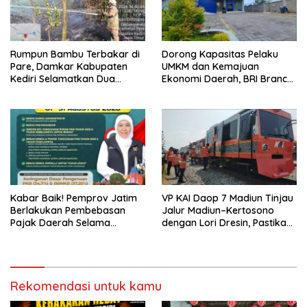
Rumpun Bambu Terbakar di
Dorong Kapasitas Pelaku
Pare, Damkar Kabupaten
UMKM dan Kemajuan
Kediri Selamatkan Dua
Ekonomi Daerah, BRI Branch
Rumah dan Kandang Ayam
Office Pare Salurkan KUR Rp.
dari Amukan Api
521 Miliar di Hingga Juli 2026
Kabar Baik! Pemprov Jatim
VP KAI Daop 7 Madiun Tinjau
Berlakukan Pembebasan
Jalur Madiun–Kertosono
Pajak Daerah Selama
dengan Lori Dresin, Pastikan
Agustus 2026, Warga
Keselamatan dan Pelayanan
Nikmati Beragam Insentif
Tetap Prima
Rekomendasi untuk kamu