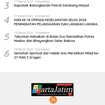
3
17 Maret 2024
0 Komentar
Kapolsek Balongbendo Patroli Sambang Masjid
4
17 Maret 2024
0 Komentar
HARI KE-14 OPERASI KESELAMATAN SELIGI 2024:
PENINGKATAN PELANGGARAN DAN LANGKAH-LANGKAH
PENEGAKAN HUKUM
5
18 Maret 2024
0 Komentar
Taburkan Kebaikan di Bulan Suci Ramadhan Polres
Madiun dan Bhayangkari Gelar Baksos
6
18 Maret 2024
0 Komentar
Sentuhan Spiritual dari Habib Anis Meriahkan Milad ke-
27 MAN 3 Sragen