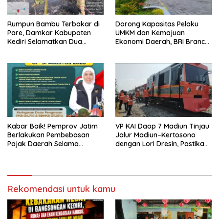
Rumpun Bambu Terbakar di
Dorong Kapasitas Pelaku
Pare, Damkar Kabupaten
UMKM dan Kemajuan
Kediri Selamatkan Dua
Ekonomi Daerah, BRI Branch
Rumah dan Kandang Ayam
Office Pare Salurkan KUR Rp.
dari Amukan Api
521 Miliar di Hingga Juli 2026
Kabar Baik! Pemprov Jatim
VP KAI Daop 7 Madiun Tinjau
Berlakukan Pembebasan
Jalur Madiun–Kertosono
Pajak Daerah Selama
dengan Lori Dresin, Pastikan
Agustus 2026, Warga
Keselamatan dan Pelayanan
Nikmati Beragam Insentif
Tetap Prima
Rekomendasi untuk kamu