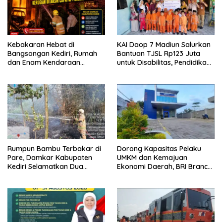
Kebakaran Hebat di
KAI Daop 7 Madiun Salurkan
Bangsongan Kediri, Rumah
Bantuan TJSL Rp123 Juta
dan Enam Kendaraan
untuk Disabilitas, Pendidikan,
Hangus, Kerugian Ditaksir
dan Pelestarian Budaya
Capai Rp1 Miliar
Rumpun Bambu Terbakar di
Dorong Kapasitas Pelaku
Pare, Damkar Kabupaten
UMKM dan Kemajuan
Kediri Selamatkan Dua
Ekonomi Daerah, BRI Branch
Rumah dan Kandang Ayam
Office Pare Salurkan KUR Rp.
dari Amukan Api
521 Miliar di Hingga Juli 2026