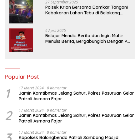
27 September 2025
Polsek Krian Bersama Damkar Tangani
Kebakaran Lahan Tebu di Belakang
Perumahan GKR Cluster Lotus
6 April 2025
Belajar Menulis Berita dan Ingin Mahir
Menulis Berita, Bergabunglah Dengan PT
Media Padjadjaran Indonesia (MPI)
Popular Post
1
17 Maret 2024
0 Komentar
Jamin Kamtibmas Jelang Sahur, Polres Pasuruan Gelar
Patroli Asmara Fajar
2
17 Maret 2024
0 Komentar
Jamin Kamtibmas Jelang Sahur, Polres Pasuruan Gelar
Patroli Asmara Fajar
3
17 Maret 2024
0 Komentar
Kapolsek Balongbendo Patroli Sambang Masjid