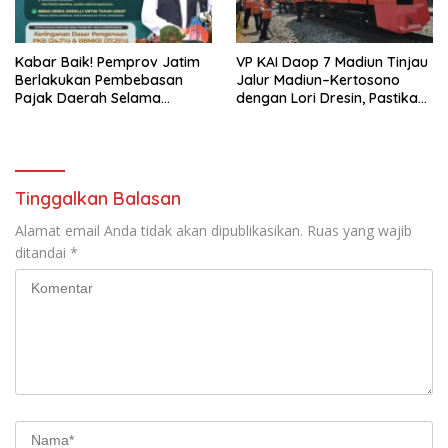
Kabar Baik! Pemprov Jatim
VP KAI Daop 7 Madiun Tinjau
Berlakukan Pembebasan
Jalur Madiun–Kertosono
Pajak Daerah Selama
dengan Lori Dresin, Pastikan
Agustus 2026, Warga
Keselamatan dan Pelayanan
Nikmati Beragam Insentif
Tetap Prima
Tinggalkan Balasan
Alamat email Anda tidak akan dipublikasikan.
Ruas yang wajib
ditandai
*