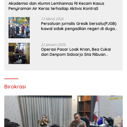
Akademisi dan Alumni Lemhannas RI Kecam Kasus
Penyiraman Air Keras terhadap Aktivis KontraS
13 Maret 2026
Persatuan jurnalis Gresik bersatu(PJGB)
kawal sidak pengadilan negeri di duga
bank Panin gelapkan SHM atas nama
Molyo Cipto amin
22 Januari 2026
Operasi Pasar Loak Krian, Bea Cukai
dan Denpom Sidoarjo Sita Ribuan
Rokok Tanpa Pita Cukai
Birokrasi