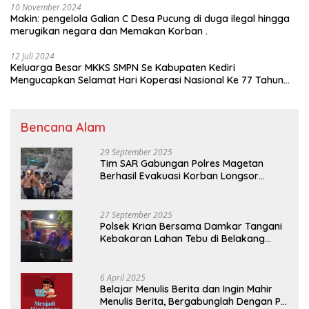
10 November 2024
Makin: pengelola Galian C Desa Pucung di duga ilegal hingga
merugikan negara dan Memakan Korban .
12 Juli 2024
Keluarga Besar MKKS SMPN Se Kabupaten Kediri
Mengucapkan Selamat Hari Koperasi Nasional Ke 77 Tahun
2024
Bencana Alam
29 September 2025
Tim SAR Gabungan Polres Magetan
Berhasil Evakuasi Korban Longsor
Tambang Trosono
27 September 2025
Polsek Krian Bersama Damkar Tangani
Kebakaran Lahan Tebu di Belakang
Perumahan GKR Cluster Lotus
6 April 2025
Belajar Menulis Berita dan Ingin Mahir
Menulis Berita, Bergabunglah Dengan PT