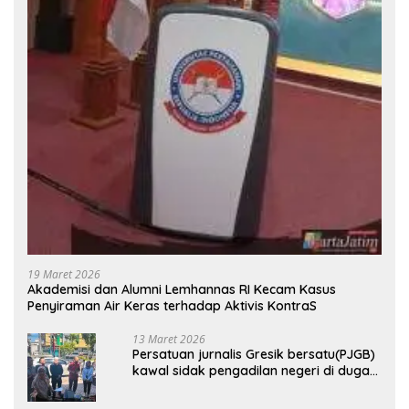
19 Maret 2026
Akademisi dan Alumni Lemhannas RI Kecam Kasus
Penyiraman Air Keras terhadap Aktivis KontraS
13 Maret 2026
Persatuan jurnalis Gresik bersatu(PJGB)
kawal sidak pengadilan negeri di duga
bank Panin gelapkan SHM atas nama
Molyo Cipto amin