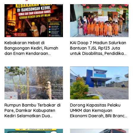
Kebakaran Hebat di
KAI Daop 7 Madiun Salurkan
Bangsongan Kediri, Rumah
Bantuan TJSL Rp123 Juta
dan Enam Kendaraan
untuk Disabilitas, Pendidikan,
Hangus, Kerugian Ditaksir
dan Pelestarian Budaya
Capai Rp1 Miliar
Rumpun Bambu Terbakar di
Dorong Kapasitas Pelaku
Pare, Damkar Kabupaten
UMKM dan Kemajuan
Kediri Selamatkan Dua
Ekonomi Daerah, BRI Branch
Rumah dan Kandang Ayam
Office Pare Salurkan KUR Rp.
dari Amukan Api
521 Miliar di Hingga Juli 2026