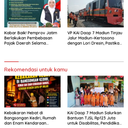
Kabar Baik! Pemprov Jatim
VP KAI Daop 7 Madiun Tinjau
Berlakukan Pembebasan
Jalur Madiun–Kertosono
Pajak Daerah Selama
dengan Lori Dresin, Pastikan
Agustus 2026, Warga
Keselamatan dan Pelayanan
Nikmati Beragam Insentif
Tetap Prima
Rekomendasi untuk kamu
Kebakaran Hebat di
KAI Daop 7 Madiun Salurkan
Bangsongan Kediri, Rumah
Bantuan TJSL Rp123 Juta
dan Enam Kendaraan
untuk Disabilitas, Pendidikan,