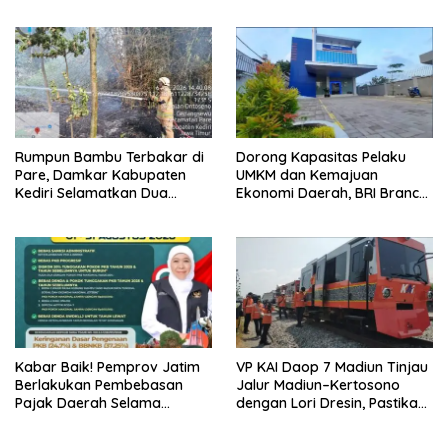
Hangus, Kerugian Ditaksir
dan Pelestarian Budaya
Capai Rp1 Miliar
Rumpun Bambu Terbakar di
Dorong Kapasitas Pelaku
Pare, Damkar Kabupaten
UMKM dan Kemajuan
Kediri Selamatkan Dua
Ekonomi Daerah, BRI Branch
Rumah dan Kandang Ayam
Office Pare Salurkan KUR Rp.
dari Amukan Api
521 Miliar di Hingga Juli 2026
Kabar Baik! Pemprov Jatim
VP KAI Daop 7 Madiun Tinjau
Berlakukan Pembebasan
Jalur Madiun–Kertosono
Pajak Daerah Selama
dengan Lori Dresin, Pastikan
Agustus 2026, Warga
Keselamatan dan Pelayanan
Nikmati Beragam Insentif
Tetap Prima