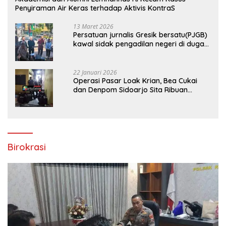
Penyiraman Air Keras terhadap Aktivis KontraS
13 Maret 2026
Persatuan jurnalis Gresik bersatu(PJGB)
kawal sidak pengadilan negeri di duga
bank Panin gelapkan SHM atas nama
Molyo Cipto amin
22 Januari 2026
Operasi Pasar Loak Krian, Bea Cukai
dan Denpom Sidoarjo Sita Ribuan
Rokok Tanpa Pita Cukai
Birokrasi