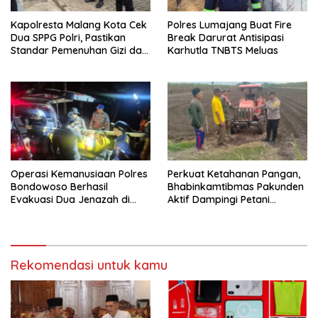
Kapolresta Malang Kota Cek
Polres Lumajang Buat Fire
Dua SPPG Polri, Pastikan
Break Darurat Antisipasi
Standar Pemenuhan Gizi dan
Karhutla TNBTS Meluas
Pengelolaan Limbah Berjalan
Optimal
Operasi Kemanusiaan Polres
Perkuat Ketahanan Pangan,
Bondowoso Berhasil
Bhabinkamtibmas Pakunden
Evakuasi Dua Jenazah di
Aktif Dampingi Petani
Gunung Piramid
Jagung
Rekomendasi untuk kamu