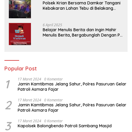
Polsek Krian Bersama Damkar Tangani
Kebakaran Lahan Tebu di Belakang
Perumahan GKR Cluster Lotus
6 April 2025
Belajar Menulis Berita dan Ingin Mahir
Menulis Berita, Bergabunglah Dengan PT
Media Padjadjaran Indonesia (MPI)
Popular Post
1
17 Maret 2024
0 Komentar
Jamin Kamtibmas Jelang Sahur, Polres Pasuruan Gelar
Patroli Asmara Fajar
2
17 Maret 2024
0 Komentar
Jamin Kamtibmas Jelang Sahur, Polres Pasuruan Gelar
Patroli Asmara Fajar
3
17 Maret 2024
0 Komentar
Kapolsek Balongbendo Patroli Sambang Masjid