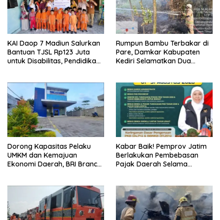
KAI Daop 7 Madiun Salurkan
Rumpun Bambu Terbakar di
Bantuan TJSL Rp123 Juta
Pare, Damkar Kabupaten
untuk Disabilitas, Pendidikan,
Kediri Selamatkan Dua
dan Pelestarian Budaya
Rumah dan Kandang Ayam
dari Amukan Api
Dorong Kapasitas Pelaku
Kabar Baik! Pemprov Jatim
UMKM dan Kemajuan
Berlakukan Pembebasan
Ekonomi Daerah, BRI Branch
Pajak Daerah Selama
Office Pare Salurkan KUR Rp.
Agustus 2026, Warga
521 Miliar di Hingga Juli 2026
Nikmati Beragam Insentif