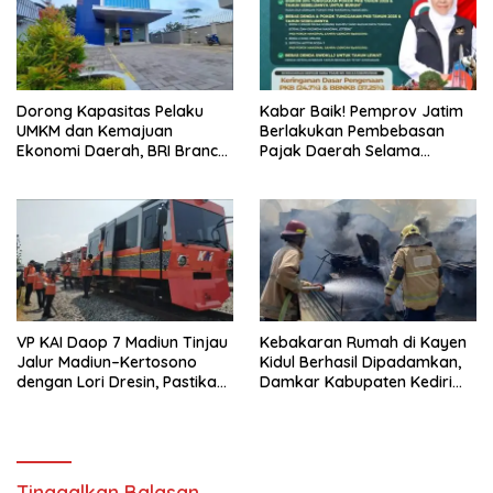
Dorong Kapasitas Pelaku
Kabar Baik! Pemprov Jatim
UMKM dan Kemajuan
Berlakukan Pembebasan
Ekonomi Daerah, BRI Branch
Pajak Daerah Selama
Office Pare Salurkan KUR Rp.
Agustus 2026, Warga
521 Miliar di Hingga Juli 2026
Nikmati Beragam Insentif
VP KAI Daop 7 Madiun Tinjau
Kebakaran Rumah di Kayen
Jalur Madiun–Kertosono
Kidul Berhasil Dipadamkan,
dengan Lori Dresin, Pastikan
Damkar Kabupaten Kediri
Keselamatan dan Pelayanan
Selamatkan Aset Senilai
Tetap Prima
Rp400 Juta
Tinggalkan Balasan