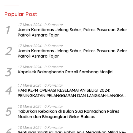
Popular Post
1
17 Maret 2024
0 Komentar
Jamin Kamtibmas Jelang Sahur, Polres Pasuruan Gelar
Patroli Asmara Fajar
2
17 Maret 2024
0 Komentar
Jamin Kamtibmas Jelang Sahur, Polres Pasuruan Gelar
Patroli Asmara Fajar
3
17 Maret 2024
0 Komentar
Kapolsek Balongbendo Patroli Sambang Masjid
4
17 Maret 2024
0 Komentar
HARI KE-14 OPERASI KESELAMATAN SELIGI 2024:
PENINGKATAN PELANGGARAN DAN LANGKAH-LANGKAH
PENEGAKAN HUKUM
5
18 Maret 2024
0 Komentar
Taburkan Kebaikan di Bulan Suci Ramadhan Polres
Madiun dan Bhayangkari Gelar Baksos
6
18 Maret 2024
0 Komentar
Sentuhan Spiritual dari Habib Anis Meriahkan Milad ke-