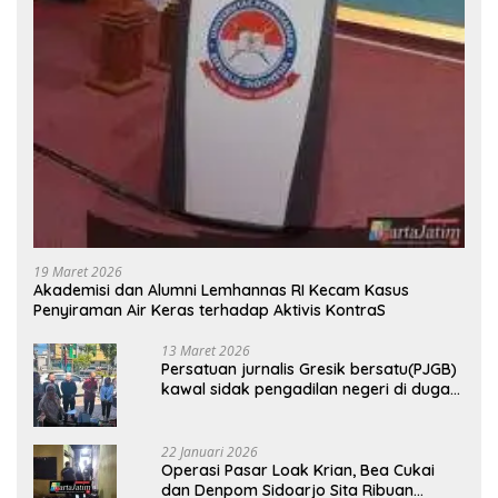
19 Maret 2026
Akademisi dan Alumni Lemhannas RI Kecam Kasus
Penyiraman Air Keras terhadap Aktivis KontraS
13 Maret 2026
Persatuan jurnalis Gresik bersatu(PJGB)
kawal sidak pengadilan negeri di duga
bank Panin gelapkan SHM atas nama
Molyo Cipto amin
22 Januari 2026
Operasi Pasar Loak Krian, Bea Cukai
dan Denpom Sidoarjo Sita Ribuan