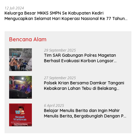
12 Juli 2024
Keluarga Besar MKKS SMPN Se Kabupaten Kediri
Mengucapkan Selamat Hari Koperasi Nasional Ke 77 Tahun
2024
Bencana Alam
29 September 2025
Tim SAR Gabungan Polres Magetan
Berhasil Evakuasi Korban Longsor
Tambang Trosono
27 September 2025
Polsek Krian Bersama Damkar Tangani
Kebakaran Lahan Tebu di Belakang
Perumahan GKR Cluster Lotus
6 April 2025
Belajar Menulis Berita dan Ingin Mahir
Menulis Berita, Bergabunglah Dengan PT
Media Padjadjaran Indonesia (MPI)