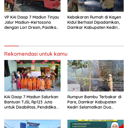
VP KAI Daop 7 Madiun Tinjau
Kebakaran Rumah di Kayen
Jalur Madiun–Kertosono
Kidul Berhasil Dipadamkan,
dengan Lori Dresin, Pastikan
Damkar Kabupaten Kediri
Keselamatan dan Pelayanan
Selamatkan Aset Senilai
Tetap Prima
Rp400 Juta
Rekomendasi untuk kamu
KAI Daop 7 Madiun Salurkan
Rumpun Bambu Terbakar di
Bantuan TJSL Rp123 Juta
Pare, Damkar Kabupaten
untuk Disabilitas, Pendidikan,
Kediri Selamatkan Dua
dan Pelestarian Budaya
Rumah dan Kandang Ayam
dari Amukan Api