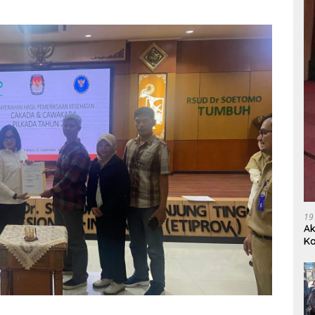
19
Ak
Ka
Ak