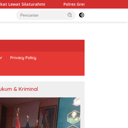
Polres Gresik Amankan Dua Tersangka Edarkan Sabu J
er
Privacy Policy
ukum & Kriminal