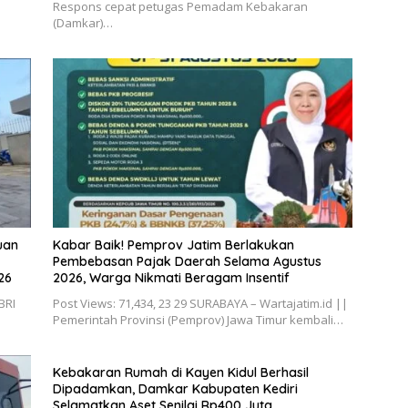
Respons cepat petugas Pemadam Kebakaran
(Damkar)…
uan
Kabar Baik! Pemprov Jatim Berlakukan
Pembebasan Pajak Daerah Selama Agustus
26
2026, Warga Nikmati Beragam Insentif
BRI
Post Views: 71,434, 23 29 SURABAYA – Wartajatim.id ||
Pemerintah Provinsi (Pemprov) Jawa Timur kembali…
Kebakaran Rumah di Kayen Kidul Berhasil
Dipadamkan, Damkar Kabupaten Kediri
Selamatkan Aset Senilai Rp400 Juta