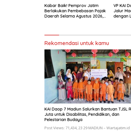
Kabar Baik! Pemprov Jatim
VP KAI D
Berlakukan Pembebasan Pajak
Jalur Ma
Daerah Selama Agustus 2026,
dengan L
Warga Nikmati Beragam
Keselam
Insentif
Tetap Pr
Rekomendasi untuk kamu
KAI Daop 7 Madiun Salurkan Bantuan TJSL 
Juta untuk Disabilitas, Pendidikan, dan
Pelestarian Budaya
Post Views: 71,434, 23 29 MADIUN – Wartajatim.id