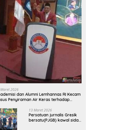
 Maret 2026
ademisi dan Alumni Lemhannas RI Kecam
sus Penyiraman Air Keras terhadap
tivis KontraS
13 Maret 2026
Persatuan jurnalis Gresik
bersatu(PJGB) kawal sidak
pengadilan negeri di duga