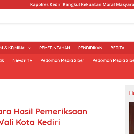
s Kediri Rangkul Kekuatan Moral Masyarakat Lewat Silaturahmi
M & KRIMINAL
PEMERINTAHAN
PENDIDIKAN
BERITA
ik
News9 TV
Pedoman Media Siber
Pedoman Media Sib
H
ara Hasil Pemeriksaan
ali Kota Kediri