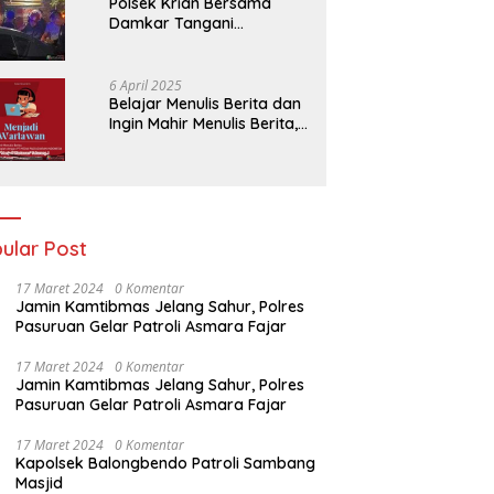
Polsek Krian Bersama
Damkar Tangani
Kebakaran Lahan Tebu di
Belakang Perumahan GKR
Cluster Lotus
6 April 2025
Belajar Menulis Berita dan
Ingin Mahir Menulis Berita,
Bergabunglah Dengan PT
Media Padjadjaran
Indonesia (MPI)
ular Post
17 Maret 2024
0 Komentar
Jamin Kamtibmas Jelang Sahur, Polres
Pasuruan Gelar Patroli Asmara Fajar
17 Maret 2024
0 Komentar
Jamin Kamtibmas Jelang Sahur, Polres
Pasuruan Gelar Patroli Asmara Fajar
17 Maret 2024
0 Komentar
Kapolsek Balongbendo Patroli Sambang
Masjid