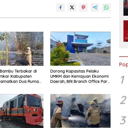
Pop
Bambu Terbakar di
Dorong Kapasitas Pelaku
1
amkar Kabupaten
UMKM dan Kemajuan Ekonomi
Selamatkan Dua Rumah
Daerah, BRI Branch Office Pare
dang Ayam dari
Salurkan KUR Rp. 521 Miliar di
Api
Hingga Juli 2026
2
3