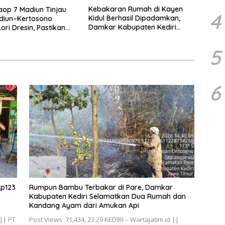
Kebakaran Rumah di Kayen
aop 7 Madiun Tinjau
4
Kidul Berhasil Dipadamkan,
diun–Kertosono
Damkar Kabupaten Kediri
ori Dresin, Pastikan
Selamatkan Aset Senilai Rp400
atan dan Pelayanan
Juta
ima
5
6
Rp123
Rumpun Bambu Terbakar di Pare, Damkar
Kabupaten Kediri Selamatkan Dua Rumah dan
Kandang Ayam dari Amukan Api
 || PT
Post Views: 71,434, 23 29 KEDIRI – Wartajatim.id ||