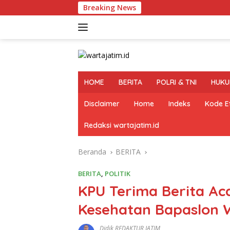
Langsung
Breaking News
Kapolre
ke
konten
HOME
BERITA
POLRI & TNI
HUKU
Disclaimer
Home
Indeks
Kode Et
Redaksi wartajatim.id
Beranda
BERITA
BERITA
,
POLITIK
KPU Terima Berita Ac
Kesehatan Bapaslon W
Didik REDAKTUR JATIM