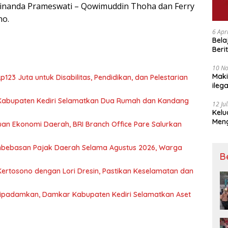
 Vinanda Prameswati – Qowimuddin Thoha dan Ferry
no.
6 Apr
Bela
Beri
Padj
10 N
Maki
23 Juta untuk Disabilitas, Pendidikan, dan Pelestarian
ileg
Korb
Kabupaten Kediri Selamatkan Dua Rumah dan Kandang
12 Ju
Kelu
Mengucapkan S
n Ekonomi Daerah, BRI Branch Office Pare Salurkan
Ke 7
mbebasan Pajak Daerah Selama Agustus 2026, Warga
B
Kertosono dengan Lori Dresin, Pastikan Keselamatan dan
Dipadamkan, Damkar Kabupaten Kediri Selamatkan Aset