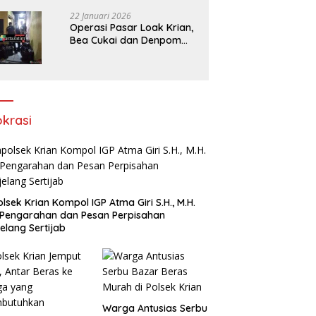
bank Panin gelapkan SHM
atas nama Molyo Cipto
22 Januari 2026
amin
Operasi Pasar Loak Krian,
Bea Cukai dan Denpom
Sidoarjo Sita Ribuan
Rokok Tanpa Pita Cukai
okrasi
lsek Krian Kompol IGP Atma Giri S.H., M.H.
 Pengarahan dan Pesan Perpisahan
elang Sertijab
Warga Antusias Serbu