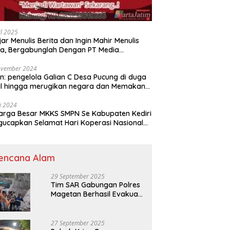
il 2025
jar Menulis Berita dan Ingin Mahir Menulis
ta, Bergabunglah Dengan PT Media
adjaran Indonesia (MPI)
ovember 2024
n: pengelola Galian C Desa Pucung di duga
al hingga merugikan negara dan Memakan
an .
li 2024
arga Besar MKKS SMPN Se Kabupaten Kediri
elamat Hari Koperasi Nasional
7 Tahun 2024
encana Alam
29 September 2025
Tim SAR Gabungan Polres
Magetan Berhasil Evakuasi
Korban Longsor Tambang
Trosono
27 September 2025