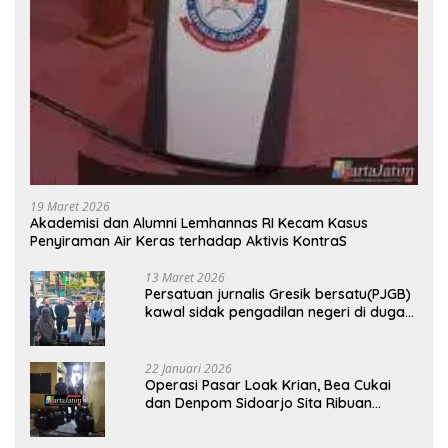
19 Maret 2026
Akademisi dan Alumni Lemhannas RI Kecam Kasus
Penyiraman Air Keras terhadap Aktivis KontraS
13 Maret 2026
Persatuan jurnalis Gresik bersatu(PJGB)
kawal sidak pengadilan negeri di duga
bank Panin gelapkan SHM atas nama
Molyo Cipto amin
22 Januari 2026
Operasi Pasar Loak Krian, Bea Cukai
dan Denpom Sidoarjo Sita Ribuan
Rokok Tanpa Pita Cukai