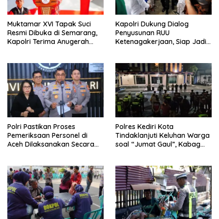
Muktamar XVI Tapak Suci
Kapolri Dukung Dialog
Resmi Dibuka di Semarang,
Penyusunan RUU
Kapolri Terima Anugerah
Ketenagakerjaan, Siap Jadi
Anggota Kehormatan
Jembatan Aspirasi Buruh
Polri Pastikan Proses
Polres Kediri Kota
Pemeriksaan Personel di
Tindaklanjuti Keluhan Warga
Aceh Dilaksanakan Secara
soal “Jumat Gaul”, Kabag
Profesional dan Transparan
Ops : Jangan Ganggu
Ketertiban Umum dan
Ketenteraman Masyarakat