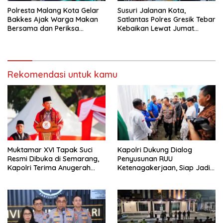
Polresta Malang Kota Gelar
Susuri Jalanan Kota,
Bakkes Ajak Warga Makan
Satlantas Polres Gresik Tebar
Bersama dan Periksa
Kebaikan Lewat Jumat
Kesehatan Gratis
Berkah Berbagi
Rekomendasi untuk kamu
Muktamar XVI Tapak Suci
Kapolri Dukung Dialog
Resmi Dibuka di Semarang,
Penyusunan RUU
Kapolri Terima Anugerah
Ketenagakerjaan, Siap Jadi
Anggota Kehormatan
Jembatan Aspirasi Buruh