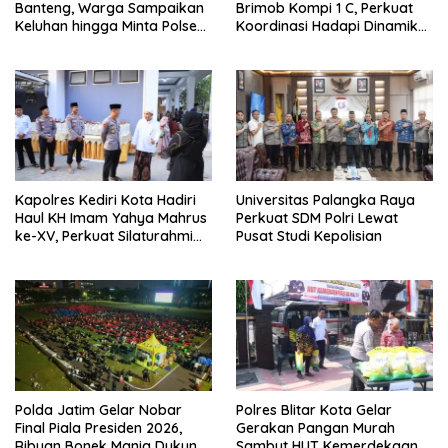
Banteng, Warga Sampaikan
Brimob Kompi 1 C, Perkuat
Keluhan hingga Minta Polsek
Koordinasi Hadapi Dinamika
Pesantren Lebih Sering Turun
Kamtibmas
ke Lingkungan
Kapolres Kediri Kota Hadiri
Universitas Palangka Raya
Haul KH Imam Yahya Mahrus
Perkuat SDM Polri Lewat
ke-XV, Perkuat Silaturahmi
Pusat Studi Kepolisian
dengan Ponpes Al
Mahrusiyah Lirboyo
Polda Jatim Gelar Nobar
Polres Blitar Kota Gelar
Final Piala Presiden 2026,
Gerakan Pangan Murah
Ribuan Bonek Mania Dukung
Sambut HUT Kemerdekaan