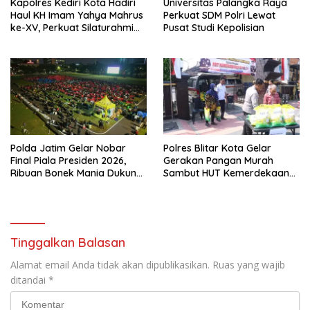
Kapolres Kediri Kota Hadiri
Universitas Palangka Raya
Haul KH Imam Yahya Mahrus
Perkuat SDM Polri Lewat
ke-XV, Perkuat Silaturahmi
Pusat Studi Kepolisian
dengan Ponpes Al
Mahrusiyah Lirboyo
Polda Jatim Gelar Nobar
Polres Blitar Kota Gelar
Final Piala Presiden 2026,
Gerakan Pangan Murah
Ribuan Bonek Mania Dukung
Sambut HUT Kemerdekaan
Persebaya dari Lapangan
RI ke-81
Mapolda
Tinggalkan Balasan
Alamat email Anda tidak akan dipublikasikan.
Ruas yang wajib
ditandai
*