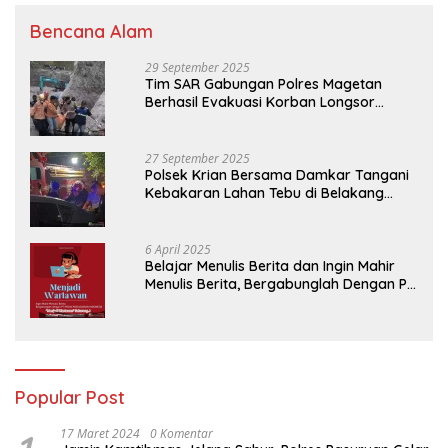
Bencana Alam
29 September 2025
Tim SAR Gabungan Polres Magetan
Berhasil Evakuasi Korban Longsor
Tambang Trosono
27 September 2025
Polsek Krian Bersama Damkar Tangani
Kebakaran Lahan Tebu di Belakang
Perumahan GKR Cluster Lotus
6 April 2025
Belajar Menulis Berita dan Ingin Mahir
Menulis Berita, Bergabunglah Dengan PT
Media Padjadjaran Indonesia (MPI)
Popular Post
17 Maret 2024
0 Komentar