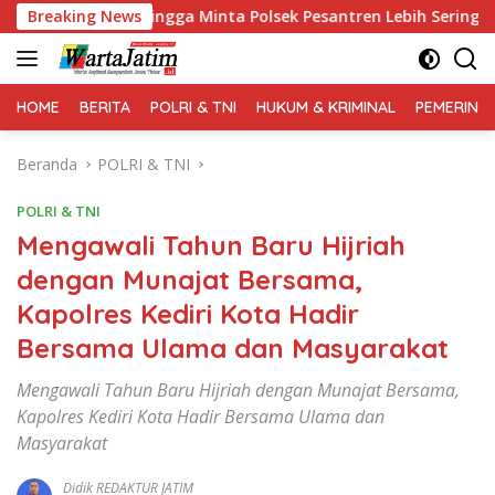
Langsung
gga Minta Polsek Pesantren Lebih Sering Turun ke Lingkungan
Breaking News
ke
konten
HOME
BERITA
POLRI & TNI
HUKUM & KRIMINAL
PEMERINT
Beranda
POLRI & TNI
POLRI & TNI
Mengawali Tahun Baru Hijriah
dengan Munajat Bersama,
Kapolres Kediri Kota Hadir
Bersama Ulama dan Masyarakat
Mengawali Tahun Baru Hijriah dengan Munajat Bersama,
Kapolres Kediri Kota Hadir Bersama Ulama dan
Masyarakat
Didik REDAKTUR JATIM