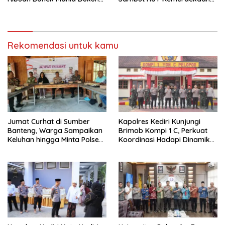
Persebaya dari Lapangan
RI ke-81
Mapolda
Rekomendasi untuk kamu
Jumat Curhat di Sumber
Kapolres Kediri Kunjungi
Banteng, Warga Sampaikan
Brimob Kompi 1 C, Perkuat
Keluhan hingga Minta Polsek
Koordinasi Hadapi Dinamika
Pesantren Lebih Sering Turun
Kamtibmas
ke Lingkungan