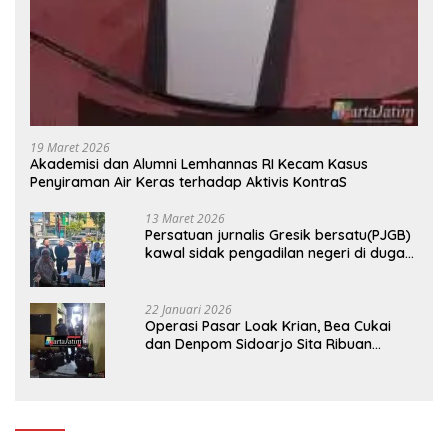
19 Maret 2026
Akademisi dan Alumni Lemhannas RI Kecam Kasus
Penyiraman Air Keras terhadap Aktivis KontraS
13 Maret 2026
Persatuan jurnalis Gresik bersatu(PJGB)
kawal sidak pengadilan negeri di duga
bank Panin gelapkan SHM atas nama
Molyo Cipto amin
22 Januari 2026
Operasi Pasar Loak Krian, Bea Cukai
dan Denpom Sidoarjo Sita Ribuan
Rokok Tanpa Pita Cukai