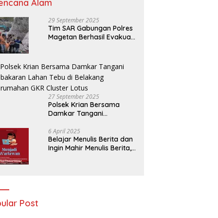
encana Alam
29 September 2025
Tim SAR Gabungan Polres
Magetan Berhasil Evakuasi
Korban Longsor Tambang
Trosono
27 September 2025
Polsek Krian Bersama
Damkar Tangani
Kebakaran Lahan Tebu di
Belakang Perumahan GKR
6 April 2025
Belajar Menulis Berita dan
Cluster Lotus
Ingin Mahir Menulis Berita,
Bergabunglah Dengan PT
Media Padjadjaran
Indonesia (MPI)
ular Post