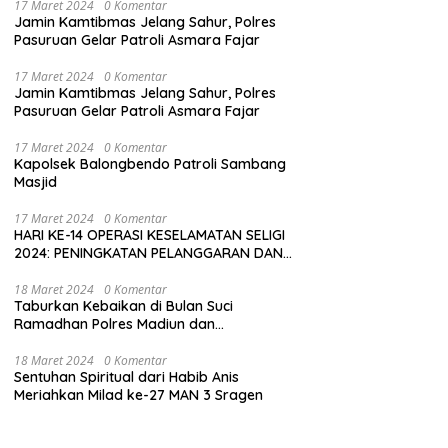
17 Maret 2024
0 Komentar
Jamin Kamtibmas Jelang Sahur, Polres
Pasuruan Gelar Patroli Asmara Fajar
17 Maret 2024
0 Komentar
Jamin Kamtibmas Jelang Sahur, Polres
Pasuruan Gelar Patroli Asmara Fajar
17 Maret 2024
0 Komentar
Kapolsek Balongbendo Patroli Sambang
Masjid
17 Maret 2024
0 Komentar
HARI KE-14 OPERASI KESELAMATAN SELIGI
2024: PENINGKATAN PELANGGARAN DAN
LANGKAH-LANGKAH PENEGAKAN HUKUM
18 Maret 2024
0 Komentar
Taburkan Kebaikan di Bulan Suci
Ramadhan Polres Madiun dan
Bhayangkari Gelar Baksos
18 Maret 2024
0 Komentar
Sentuhan Spiritual dari Habib Anis
Meriahkan Milad ke-27 MAN 3 Sragen