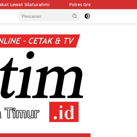
Polres Gresik Amankan Dua Tersangka Edarkan Sabu J