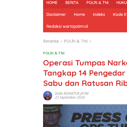
HOME
BERITA
POLRI & TNI
HUKU
Disclaimer
Home
Indeks
Kode Et
Redaksi wartajatim.id
Beranda
POLRI & TNI
POLRI & TNI
Operasi Tumpas Narkob
Tangkap 14 Pengedar
Sabu dan Ratusan Ribu
Didik REDAKTUR JATIM
23 September 2024