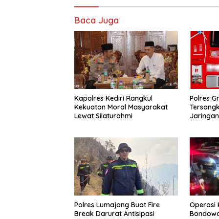
Baca Juga
Kapolres Kediri Rangkul
Polres G
Kekuatan Moral Masyarakat
Tersang
Lewat Silaturahmi
Jaringa
Operasi 
Polres Lumajang Buat Fire
Bondowos
Break Darurat Antisipasi