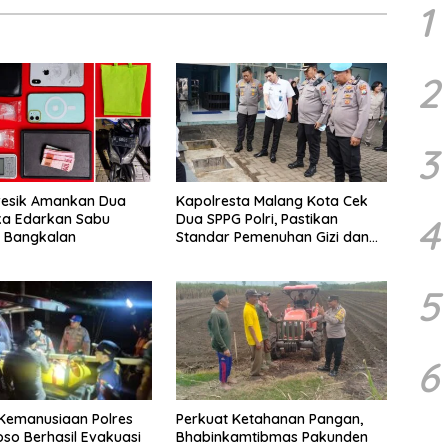
1
2
3
resik Amankan Dua
Kapolresta Malang Kota Cek
4
ka Edarkan Sabu
Dua SPPG Polri, Pastikan
n Bangkalan
Standar Pemenuhan Gizi dan
Pengelolaan Limbah Berjalan
Optimal
5
6
Kemanusiaan Polres
Perkuat Ketahanan Pangan,
o Berhasil Evakuasi
Bhabinkamtibmas Pakunden