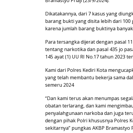
Bramastyo Priaji (23/9/2024).
Dikatakannya, dari 7 kasus yang diun
barang bukti yang disita lebih dari 100
karena jumlah barang buktinya banyak y
Para tersangka dijerat dengan pasal 1
tentang narkotika dan pasal 435 jo pasal
145 ayat (1) UU RI No.17 tahun 2023 t
Kami dari Polres Kediri Kota mengucap
yang telah membantu bekerja sama d
semeru 2024
“Dan kami terus akan menumpas segal
obatan terlarang, dan kami mengimbau
penyalahgunaan narkoba dan juga teru
dengan pihak Polri khususnya Polres Ke
sekitarnya” pungkas AKBP Bramastyo Pr