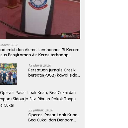
 Maret 2026
ademisi dan Alumni Lemhannas RI Kecam
sus Penyiraman Air Keras terhadap
tivis KontraS
13 Maret 2026
Persatuan jurnalis Gresik
bersatu(PJGB) kawal sidak
pengadilan negeri di duga
bank Panin gelapkan SHM
atas nama Molyo Cipto
amin
22 Januari 2026
Operasi Pasar Loak Krian,
Bea Cukai dan Denpom
Sidoarjo Sita Ribuan