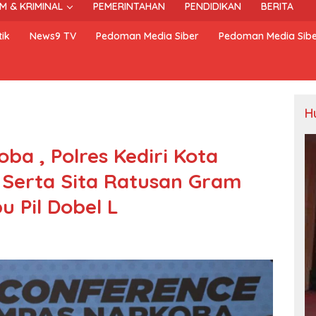
M & KRIMINAL
PEMERINTAHAN
PENDIDIKAN
BERITA
ik
News9 TV
Pedoman Media Siber
Pedoman Media Sib
H
a , Polres Kediri Kota
 Serta Sita Ratusan Gram
 Pil Dobel L