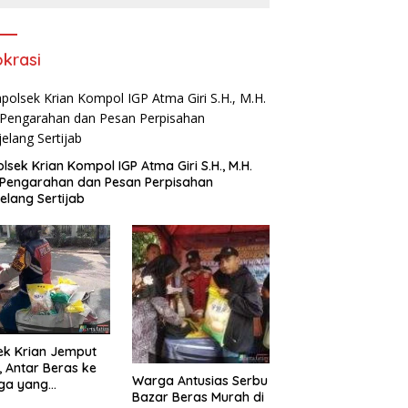
Rokok Tanpa Pita Cukai
okrasi
lsek Krian Kompol IGP Atma Giri S.H., M.H.
 Pengarahan dan Pesan Perpisahan
elang Sertijab
ek Krian Jemput
, Antar Beras ke
Warga Antusias Serbu
ga yang
Bazar Beras Murah di
butuhkan