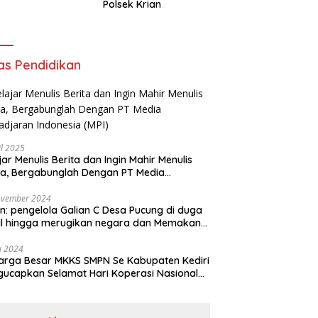
Polsek Krian
as Pendidikan
il 2025
jar Menulis Berita dan Ingin Mahir Menulis
ta, Bergabunglah Dengan PT Media
adjaran Indonesia (MPI)
ovember 2024
n: pengelola Galian C Desa Pucung di duga
al hingga merugikan negara dan Memakan
an .
li 2024
arga Besar MKKS SMPN Se Kabupaten Kediri
elamat Hari Koperasi Nasional
7 Tahun 2024