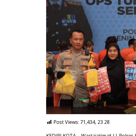
Post Views: 71,434, 23
28
KEDIRI KOTA – Wartajatim.id || Polres