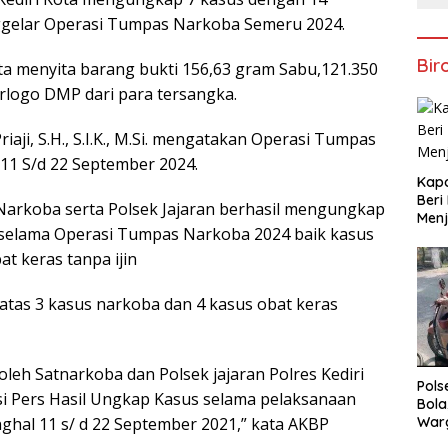
gelar Operasi Tumpas Narkoba Semeru 2024.
Bir
ota menyita barang bukti 156,63 gram Sabu,121.350
berlogo DMP dari para tersangka.
aji, S.H., S.I.K., M.Si. mengatakan Operasi Tumpas
11 S/d 22 September 2024.
Kapo
Beri
at Narkoba serta Polsek Jajaran berhasil mengungkap
Menj
 selama Operasi Tumpas Narkoba 2024 baik kasus
t keras tanpa ijin
 atas 3 kasus narkoba dan 4 kasus obat keras
leh Satnarkoba dan Polsek jajaran Polres Kediri
Pols
si Pers Hasil Ungkap Kasus selama pelaksanaan
Bola
ghal 11 s/ d 22 September 2021,” kata AKBP
War
Mem