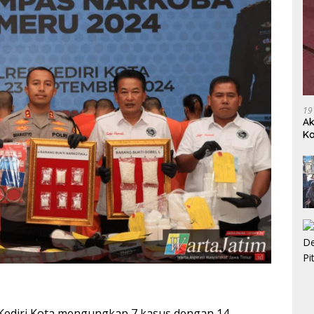
19
Ak
Ka
Ak
 Kediri Kota mengungkap 7 kasus dengan 14