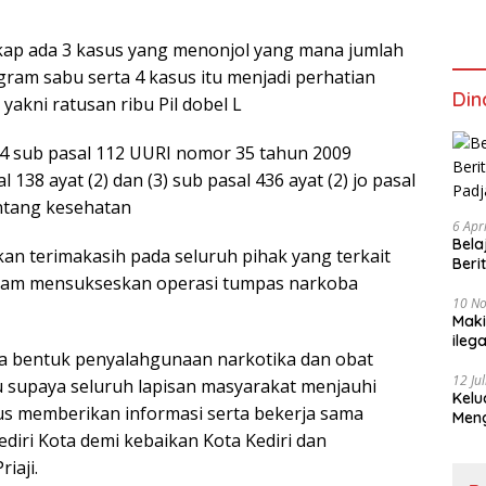
gkap ada 3 kasus yang menonjol yang mana jumlah
 gram sabu serta 4 kasus itu menjadi perhatian
Din
akni ratusan ribu Pil dobel L
14 sub pasal 112 UURI nomor 35 tahun 2009
 138 ayat (2) dan (3) sub pasal 436 ayat (2) jo pasal
entang kesehatan
6 Apr
Bela
kan terimakasih pada seluruh pihak yang terkait
Beri
alam mensukseskan operasi tumpas narkoba
Padj
10 N
Maki
ileg
a bentuk penyalahgunaan narkotika dan obat
Korb
12 Ju
 supaya seluruh lapisan masyarakat menjauhi
Kelu
s memberikan informasi serta bekerja sama
Mengucapkan S
Ke 7
diri Kota demi kebaikan Kota Kediri dan
iaji.