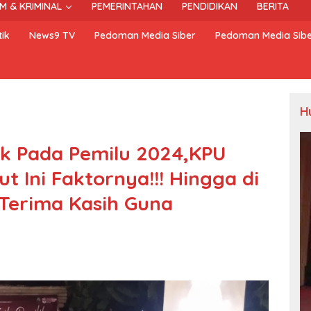
M & KRIMINAL
PEMERINTAHAN
PENDIDIKAN
BERITA
ik
News9 TV
Pedoman Media Siber
Pedoman Media Sib
H
aik Pada Pemilu 2024,KPU
t Ini Faktornya!!! Hingga di
 Terima Kasih Guna