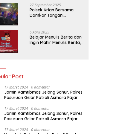
27 September 2025
Polsek Krian Bersama
Damkar Tangani
Kebakaran Lahan Tebu di
Belakang Perumahan GKR
Cluster Lotus
6 April 2025
Belajar Menulis Berita dan
Ingin Mahir Menulis Berita,
Bergabunglah Dengan PT
Media Padjadjaran
Indonesia (MPI)
ular Post
17 Maret 2024
0 Komentar
Jamin Kamtibmas Jelang Sahur, Polres
Pasuruan Gelar Patroli Asmara Fajar
17 Maret 2024
0 Komentar
Jamin Kamtibmas Jelang Sahur, Polres
Pasuruan Gelar Patroli Asmara Fajar
17 Maret 2024
0 Komentar