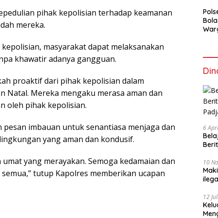
 kepedulian pihak kepolisian terhadap keamanan
Pols
Bola
dah mereka.
War
Mem
kepolisian, masyarakat dapat melaksanakan
anpa khawatir adanya gangguan.
Din
 proaktif dari pihak kepolisian dalam
n Natal. Mereka mengaku merasa aman dan
 oleh pihak kepolisian.
an pesan imbauan untuk senantiasa menjaga dan
6 Apr
Bela
lingkungan yang aman dan kondusif.
Beri
Padj
uh umat yang merayakan. Semoga kedamaian dan
10 N
Maki
a semua,” tutup Kapolres memberikan ucapan
ileg
Korb
12 Ju
Kelu
Mengucapkan S