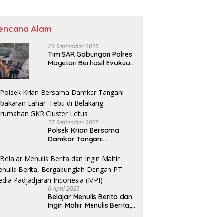
7 Tahun 2024
encana Alam
29 September 2025
Tim SAR Gabungan Polres
Magetan Berhasil Evakuasi
Korban Longsor Tambang
Trosono
27 September 2025
Polsek Krian Bersama
Damkar Tangani
Kebakaran Lahan Tebu di
Belakang Perumahan GKR
Cluster Lotus
6 April 2025
Belajar Menulis Berita dan
Ingin Mahir Menulis Berita,
Bergabunglah Dengan PT