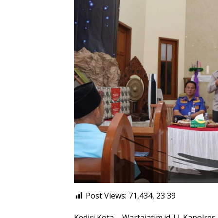
Post Views: 71,434, 23
39
Kediri Kota – Wartajatim.id || Kapolres K