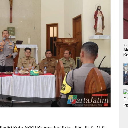
19
Ak
Ka
Ak
ediri Kota AKBP Bramastyo Priaji, S.H., S.I.K., M.Si.