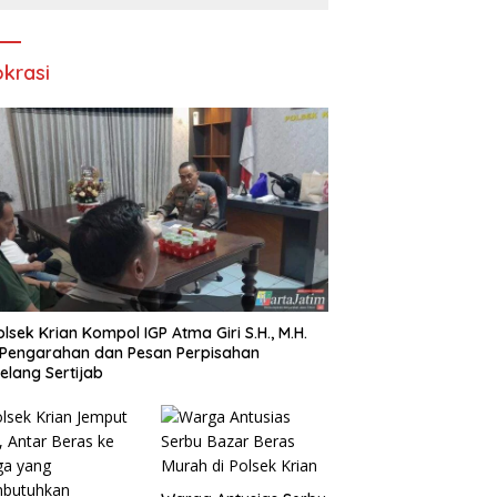
Rokok Tanpa Pita Cukai
okrasi
lsek Krian Kompol IGP Atma Giri S.H., M.H.
 Pengarahan dan Pesan Perpisahan
elang Sertijab