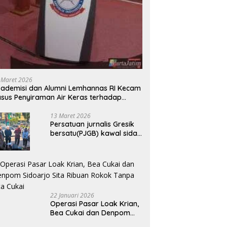
 Maret 2026
ademisi dan Alumni Lemhannas RI Kecam
sus Penyiraman Air Keras terhadap
tivis KontraS
13 Maret 2026
Persatuan jurnalis Gresik
bersatu(PJGB) kawal sidak
pengadilan negeri di duga
bank Panin gelapkan SHM
atas nama Molyo Cipto
amin
22 Januari 2026
Operasi Pasar Loak Krian,
Bea Cukai dan Denpom
Sidoarjo Sita Ribuan