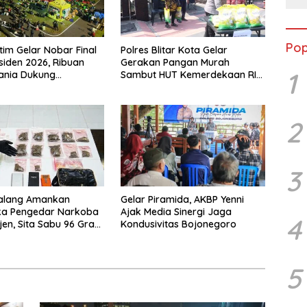
Pop
tim Gelar Nobar Final
Polres Blitar Kota Gelar
esiden 2026, Ribuan
Gerakan Pangan Murah
1
ania Dukung
Sambut HUT Kemerdekaan RI
ya dari Lapangan
ke-81
2
3
Malang Amankan
Gelar Piramida, AKBP Yenni
ka Pengedar Narkoba
Ajak Media Sinergi Jaga
4
jen, Sita Sabu 96 Gram
Kondusivitas Bojonegoro
a 131 Gram
5