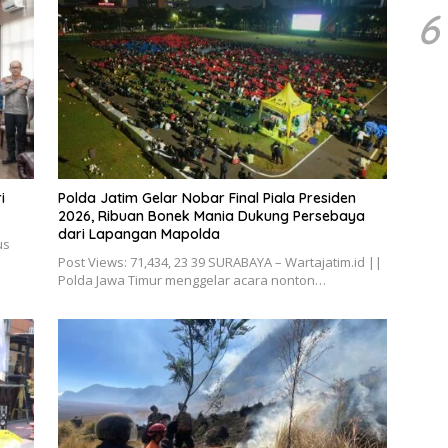
6
i
Polda Jatim Gelar Nobar Final Piala Presiden
2026, Ribuan Bonek Mania Dukung Persebaya
dari Lapangan Mapolda
us
Post Views: 71,434, 23 39 SURABAYA – Wartajatim.id ||
Polda Jawa Timur menggelar acara nonton…