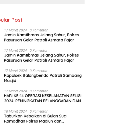
Media Padjadjaran
Indonesia (MPI)
ular Post
17 Maret 2024
0 Komentar
Jamin Kamtibmas Jelang Sahur, Polres
Pasuruan Gelar Patroli Asmara Fajar
17 Maret 2024
0 Komentar
Jamin Kamtibmas Jelang Sahur, Polres
Pasuruan Gelar Patroli Asmara Fajar
17 Maret 2024
0 Komentar
Kapolsek Balongbendo Patroli Sambang
Masjid
17 Maret 2024
0 Komentar
HARI KE-14 OPERASI KESELAMATAN SELIGI
2024: PENINGKATAN PELANGGARAN DAN
LANGKAH-LANGKAH PENEGAKAN HUKUM
18 Maret 2024
0 Komentar
Taburkan Kebaikan di Bulan Suci
Ramadhan Polres Madiun dan
Bhayangkari Gelar Baksos