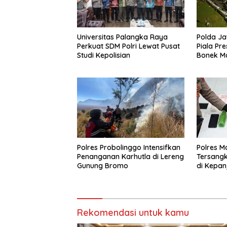
Universitas Palangka Raya
Polda Ja
Perkuat SDM Polri Lewat Pusat
Piala Pr
Studi Kepolisian
Bonek M
Perseba
Mapolda
Polres Probolinggo Intensifkan
Polres 
Penanganan Karhutla di Lereng
Tersang
Gunung Bromo
di Kepan
dan Ganj
Rekomendasi untuk kamu