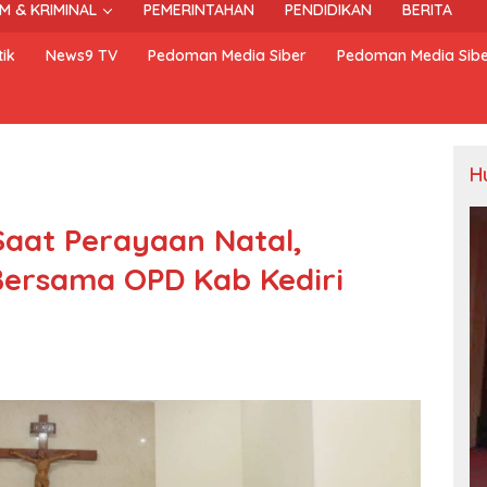
M & KRIMINAL
PEMERINTAHAN
PENDIDIKAN
BERITA
ik
News9 TV
Pedoman Media Siber
Pedoman Media Sib
H
aat Perayaan Natal,
 Bersama OPD Kab Kediri