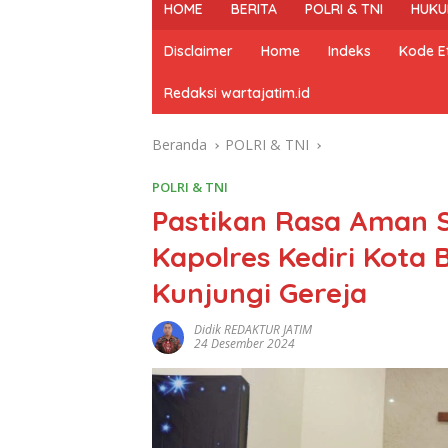
HOME
BERITA
POLRI & TNI
HUKU
Disclaimer
Home
Indeks
Kode Et
Redaksi wartajatim.id
Beranda
POLRI & TNI
POLRI & TNI
Pastikan Rasa Aman S
Kapolres Kediri Kota
Kunjungi Gereja
Didik REDAKTUR JATIM
24 Desember 2024