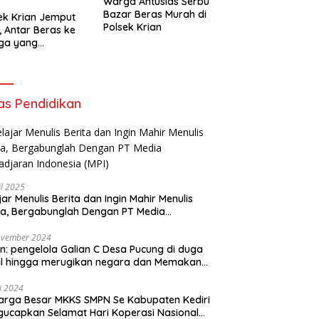
Warga Antusias Serbu
Bazar Beras Murah di
ek Krian Jemput
Polsek Krian
, Antar Beras ke
ga yang
butuhkan
as Pendidikan
il 2025
jar Menulis Berita dan Ingin Mahir Menulis
ta, Bergabunglah Dengan PT Media
adjaran Indonesia (MPI)
ovember 2024
n: pengelola Galian C Desa Pucung di duga
al hingga merugikan negara dan Memakan
an .
li 2024
arga Besar MKKS SMPN Se Kabupaten Kediri
elamat Hari Koperasi Nasional