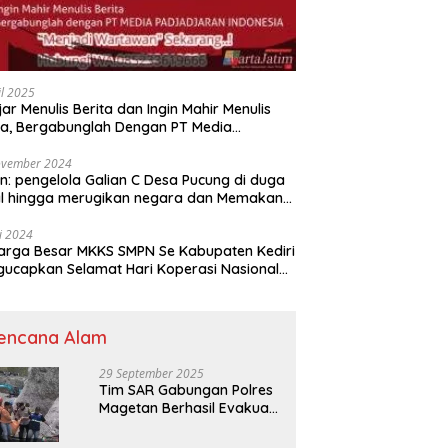
il 2025
jar Menulis Berita dan Ingin Mahir Menulis
ta, Bergabunglah Dengan PT Media
adjaran Indonesia (MPI)
ovember 2024
n: pengelola Galian C Desa Pucung di duga
al hingga merugikan negara dan Memakan
an .
li 2024
arga Besar MKKS SMPN Se Kabupaten Kediri
elamat Hari Koperasi Nasional
7 Tahun 2024
encana Alam
29 September 2025
Tim SAR Gabungan Polres
Magetan Berhasil Evakuasi
Korban Longsor Tambang
Trosono