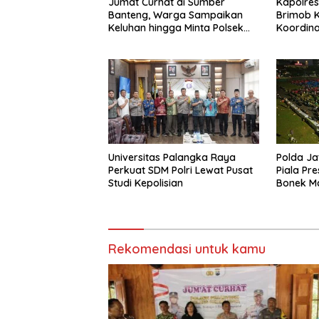
Jumat Curhat di Sumber
Kapolres
Banteng, Warga Sampaikan
Brimob K
Keluhan hingga Minta Polsek
Koordina
Pesantren Lebih Sering Turun
Kamtibm
ke Lingkungan
Universitas Palangka Raya
Polda Ja
Perkuat SDM Polri Lewat Pusat
Piala Pr
Studi Kepolisian
Bonek M
Perseba
Mapolda
Rekomendasi untuk kamu