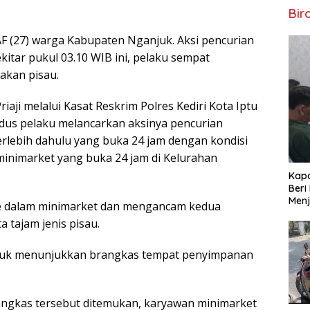
Bir
AF (27) warga Kabupaten Nganjuk. Aksi pencurian
kitar pukul 03.10 WIB ini, pelaku sempat
kan pisau.
iaji melalui Kasat Reskrim Polres Kediri Kota Iptu
odus pelaku melancarkan aksinya pencurian
erlebih dahulu yang buka 24 jam dengan kondisi
a minimarket yang buka 24 jam di Kelurahan
Kapo
Beri
Menj
ke dalam minimarket dan mengancam kedua
tajam jenis pisau.
ntuk menunjukkan brangkas tempat penyimpanan
angkas tersebut ditemukan, karyawan minimarket