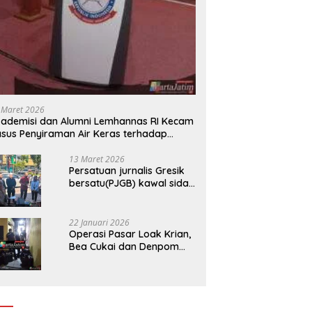
 Maret 2026
ademisi dan Alumni Lemhannas RI Kecam
sus Penyiraman Air Keras terhadap
tivis KontraS
13 Maret 2026
Persatuan jurnalis Gresik
bersatu(PJGB) kawal sidak
pengadilan negeri di duga
bank Panin gelapkan SHM
atas nama Molyo Cipto
22 Januari 2026
amin
Operasi Pasar Loak Krian,
Bea Cukai dan Denpom
Sidoarjo Sita Ribuan
Rokok Tanpa Pita Cukai