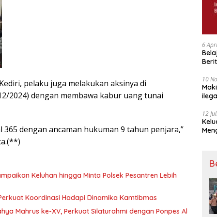
6 Apr
Bela
Beri
Padj
10 N
 Kediri, pelaku juga melakukan aksinya di
Maki
12/2024) dengan membawa kabur uang tunai
ileg
Korb
12 Ju
Kelu
sal 365 dengan ancaman hukuman 9 tahun penjara,”
Mengucapkan S
Ke 7
a.(**)
B
mpaikan Keluhan hingga Minta Polsek Pesantren Lebih
, Perkuat Koordinasi Hadapi Dinamika Kamtibmas
ahya Mahrus ke-XV, Perkuat Silaturahmi dengan Ponpes Al