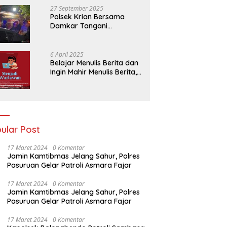
27 September 2025
Polsek Krian Bersama
Damkar Tangani
Kebakaran Lahan Tebu di
Belakang Perumahan GKR
Cluster Lotus
6 April 2025
Belajar Menulis Berita dan
Ingin Mahir Menulis Berita,
Bergabunglah Dengan PT
Media Padjadjaran
Indonesia (MPI)
ular Post
17 Maret 2024
0 Komentar
Jamin Kamtibmas Jelang Sahur, Polres
Pasuruan Gelar Patroli Asmara Fajar
17 Maret 2024
0 Komentar
Jamin Kamtibmas Jelang Sahur, Polres
Pasuruan Gelar Patroli Asmara Fajar
17 Maret 2024
0 Komentar