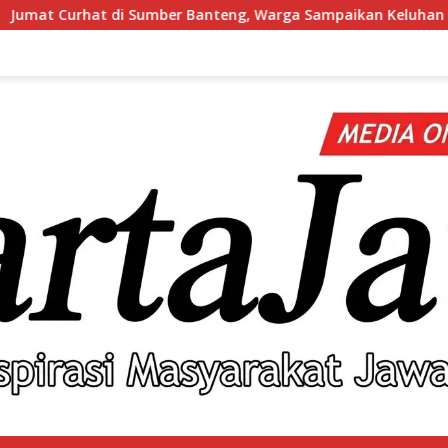
nteng, Warga Sampaikan Keluhan hingga Minta Polsek Pesantre