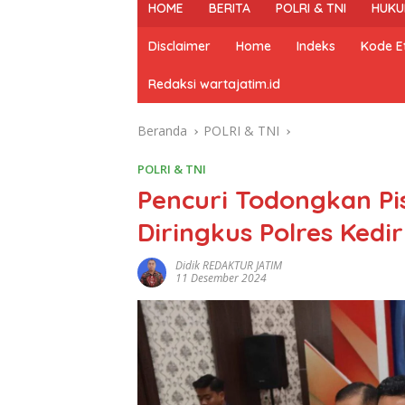
HOME
BERITA
POLRI & TNI
HUKU
Disclaimer
Home
Indeks
Kode Et
Redaksi wartajatim.id
Beranda
POLRI & TNI
POLRI & TNI
Pencuri Todongkan P
Diringkus Polres Kedir
Didik REDAKTUR JATIM
11 Desember 2024