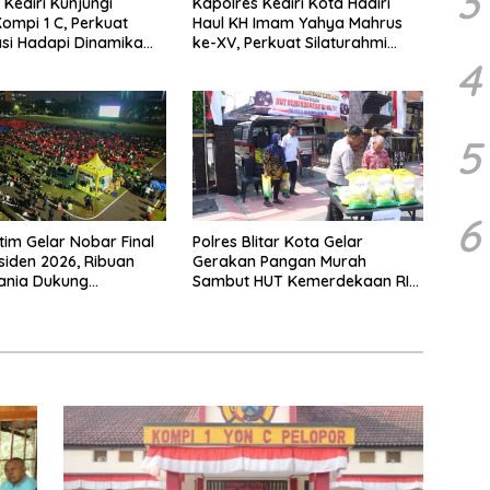
3
 Kediri Kunjungi
Kapolres Kediri Kota Hadiri
ompi 1 C, Perkuat
Haul KH Imam Yahya Mahrus
si Hadapi Dinamika
ke-XV, Perkuat Silaturahmi
as
dengan Ponpes Al Mahrusiyah
4
Lirboyo
5
6
tim Gelar Nobar Final
Polres Blitar Kota Gelar
esiden 2026, Ribuan
Gerakan Pangan Murah
ania Dukung
Sambut HUT Kemerdekaan RI
ya dari Lapangan
ke-81