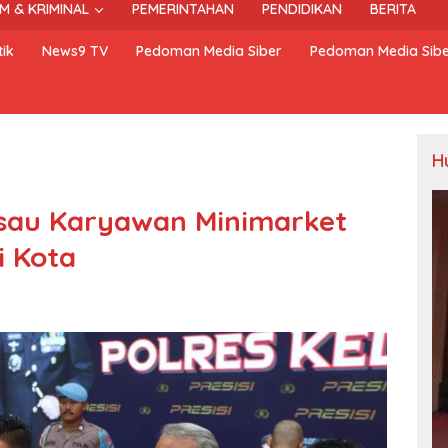
M & KRIMINAL
PEMERINTAHAN
PENDIDIKAN
BERITA
ik
News9 TV
Pedoman Media Siber
Pedoman Media Sib
H
isau Karyawan Minimarket
i Kota