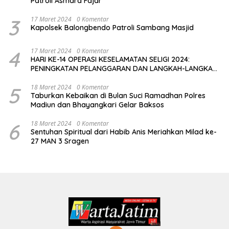
Patroli Asmara Fajar
3
17 Maret 2024
0 Komentar
Kapolsek Balongbendo Patroli Sambang Masjid
4
17 Maret 2024
0 Komentar
HARI KE-14 OPERASI KESELAMATAN SELIGI 2024:
PENINGKATAN PELANGGARAN DAN LANGKAH-LANGKAH
PENEGAKAN HUKUM
5
18 Maret 2024
0 Komentar
Taburkan Kebaikan di Bulan Suci Ramadhan Polres
Madiun dan Bhayangkari Gelar Baksos
6
18 Maret 2024
0 Komentar
Sentuhan Spiritual dari Habib Anis Meriahkan Milad ke-
27 MAN 3 Sragen