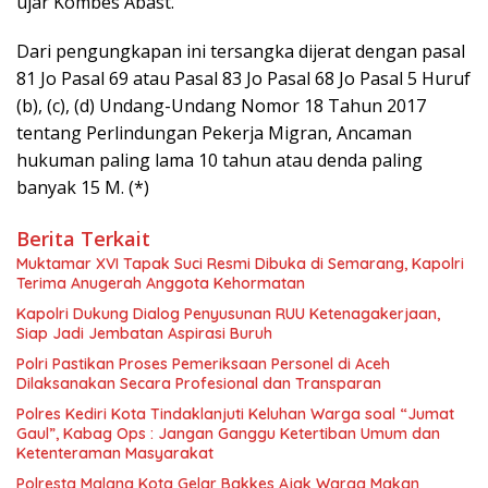
ujar Kombes Abast.
Dari pengungkapan ini tersangka dijerat dengan pasal
81 Jo Pasal 69 atau Pasal 83 Jo Pasal 68 Jo Pasal 5 Huruf
(b), (c), (d) Undang-Undang Nomor 18 Tahun 2017
tentang Perlindungan Pekerja Migran, Ancaman
hukuman paling lama 10 tahun atau denda paling
banyak 15 M. (*)
Berita Terkait
Muktamar XVI Tapak Suci Resmi Dibuka di Semarang, Kapolri
Terima Anugerah Anggota Kehormatan
Kapolri Dukung Dialog Penyusunan RUU Ketenagakerjaan,
Siap Jadi Jembatan Aspirasi Buruh
Polri Pastikan Proses Pemeriksaan Personel di Aceh
Dilaksanakan Secara Profesional dan Transparan
Polres Kediri Kota Tindaklanjuti Keluhan Warga soal “Jumat
Gaul”, Kabag Ops : Jangan Ganggu Ketertiban Umum dan
Ketenteraman Masyarakat
Polresta Malang Kota Gelar Bakkes Ajak Warga Makan