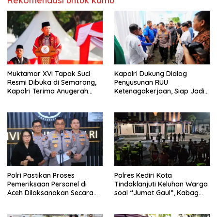
Rekomendasi untuk kamu
Muktamar XVI Tapak Suci
Kapolri Dukung Dialog
Resmi Dibuka di Semarang,
Penyusunan RUU
Kapolri Terima Anugerah
Ketenagakerjaan, Siap Jadi
Anggota Kehormatan
Jembatan Aspirasi Buruh
Polri Pastikan Proses
Polres Kediri Kota
Pemeriksaan Personel di
Tindaklanjuti Keluhan Warga
Aceh Dilaksanakan Secara
soal “Jumat Gaul”, Kabag
Profesional dan Transparan
Ops : Jangan Ganggu
Ketertiban Umum dan