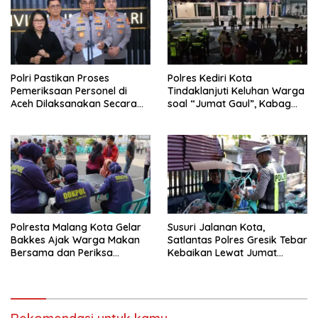
Polri Pastikan Proses
Polres Kediri Kota
Pemeriksaan Personel di
Tindaklanjuti Keluhan Warga
Aceh Dilaksanakan Secara
soal “Jumat Gaul”, Kabag
Profesional dan Transparan
Ops : Jangan Ganggu
Ketertiban Umum dan
Ketenteraman Masyarakat
Polresta Malang Kota Gelar
Susuri Jalanan Kota,
Bakkes Ajak Warga Makan
Satlantas Polres Gresik Tebar
Bersama dan Periksa
Kebaikan Lewat Jumat
Kesehatan Gratis
Berkah Berbagi