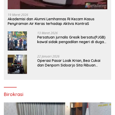
19 Maret 2026
Akademisi dan Alumni Lemhannas RI Kecam Kasus
Penyiraman Air Keras terhadap Aktivis KontraS
13 Maret 2026
Persatuan jurnalis Gresik bersatu(PJGB)
kawal sidak pengadilan negeri di duga
bank Panin gelapkan SHM atas nama
Molyo Cipto amin
22 Januari 2026
Operasi Pasar Loak Krian, Bea Cukai
dan Denpom Sidoarjo Sita Ribuan
Rokok Tanpa Pita Cukai
Birokrasi