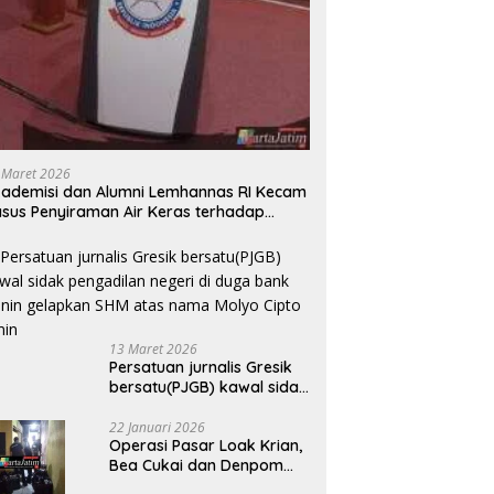
 Maret 2026
ademisi dan Alumni Lemhannas RI Kecam
sus Penyiraman Air Keras terhadap
tivis KontraS
13 Maret 2026
Persatuan jurnalis Gresik
bersatu(PJGB) kawal sidak
pengadilan negeri di duga
bank Panin gelapkan SHM
22 Januari 2026
Operasi Pasar Loak Krian,
atas nama Molyo Cipto
Bea Cukai dan Denpom
amin
Sidoarjo Sita Ribuan