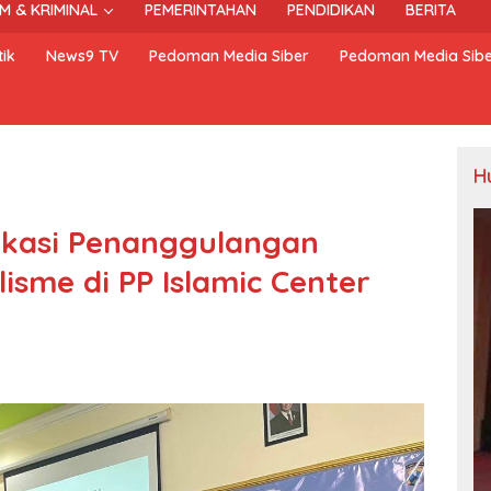
M & KRIMINAL
PEMERINTAHAN
PENDIDIKAN
BERITA
ik
News9 TV
Pedoman Media Siber
Pedoman Media Sib
H
ukasi Penanggulangan
isme di PP Islamic Center