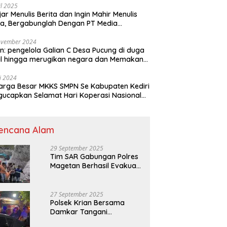
il 2025
jar Menulis Berita dan Ingin Mahir Menulis
ta, Bergabunglah Dengan PT Media
adjaran Indonesia (MPI)
ovember 2024
n: pengelola Galian C Desa Pucung di duga
al hingga merugikan negara dan Memakan
an .
li 2024
arga Besar MKKS SMPN Se Kabupaten Kediri
elamat Hari Koperasi Nasional
7 Tahun 2024
encana Alam
29 September 2025
Tim SAR Gabungan Polres
Magetan Berhasil Evakuasi
Korban Longsor Tambang
Trosono
27 September 2025
Polsek Krian Bersama
Damkar Tangani
Kebakaran Lahan Tebu di