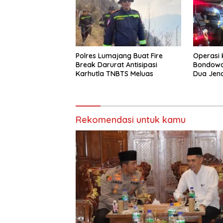
Polres Lumajang Buat Fire
Operasi 
Break Darurat Antisipasi
Bondowos
Karhutla TNBTS Meluas
Dua Jen
Piramid
Rekomendasi untuk kamu