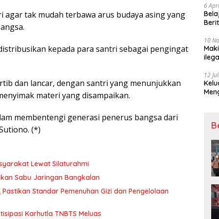
6 Apr
Bela
i agar tak mudah terbawa arus budaya asing yang
Beri
bangsa.
Padj
10 N
distribusikan kepada para santri sebagai pengingat
Maki
ileg
Korb
12 Ju
ertib dan lancar, dengan santri yang menunjukkan
Kelu
Mengucapkan S
n menyimak materi yang disampaikan.
Ke 7
dalam membentengi generasi penerus bangsa dari
B
utiono. (*)
syarakat Lewat Silaturahmi
rkan Sabu Jaringan Bangkalan
, Pastikan Standar Pemenuhan Gizi dan Pengelolaan
tisipasi Karhutla TNBTS Meluas