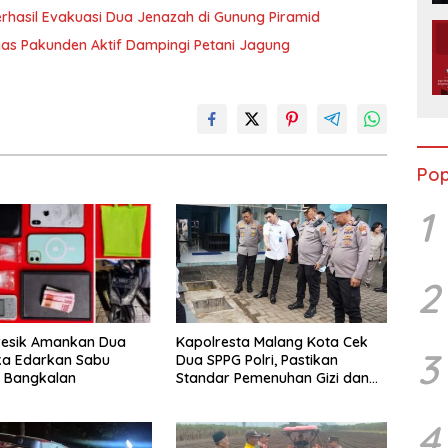
hasil Evakuasi Dua Jenazah di Gunung Piramid
as Pakunden Aktif Dampingi Petani Jagung
Pop
1
2
resik Amankan Dua
Kapolresta Malang Kota Cek
3
ka Edarkan Sabu
Dua SPPG Polri, Pastikan
n Bangkalan
Standar Pemenuhan Gizi dan
Pengelolaan Limbah Berjalan
Optimal
4