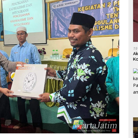
19
Ak
Ka
Ak