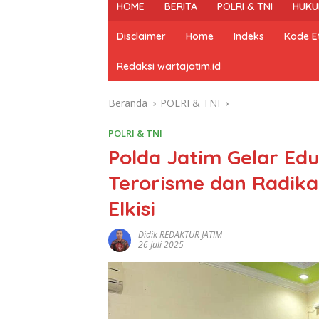
HOME
BERITA
POLRI & TNI
HUKU
Disclaimer
Home
Indeks
Kode Et
Redaksi wartajatim.id
Beranda
POLRI & TNI
POLRI & TNI
Polda Jatim Gelar Ed
Terorisme dan Radikal
Elkisi
Didik REDAKTUR JATIM
26 Juli 2025