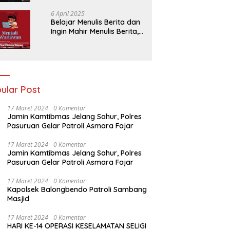
Belakang Perumahan GKR
Cluster Lotus
6 April 2025
Belajar Menulis Berita dan
Ingin Mahir Menulis Berita,
Bergabunglah Dengan PT
Media Padjadjaran
Indonesia (MPI)
ular Post
17 Maret 2024
0 Komentar
Jamin Kamtibmas Jelang Sahur, Polres
Pasuruan Gelar Patroli Asmara Fajar
17 Maret 2024
0 Komentar
Jamin Kamtibmas Jelang Sahur, Polres
Pasuruan Gelar Patroli Asmara Fajar
17 Maret 2024
0 Komentar
Kapolsek Balongbendo Patroli Sambang
Masjid
17 Maret 2024
0 Komentar
HARI KE-14 OPERASI KESELAMATAN SELIGI