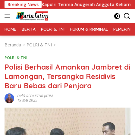
Langsung
ng, Kapolri Terima Anugerah Anggota Kehormatan
Breaking News
Kap
ke
konten
HOME
BERITA
POLRI & TNI
HUKUM & KRIMINAL
PEMERINT
Beranda
POLRI & TNI
POLRI & TNI
Polisi Berhasil Amankan Jambret di
Lamongan, Tersangka Residivis
Baru Bebas dari Penjara
Didik REDAKTUR JATIM
19 Mei 2025