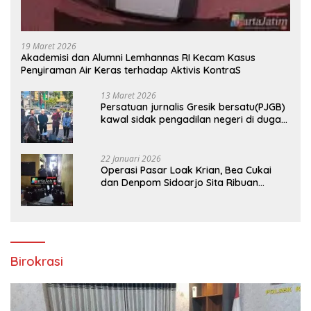
19 Maret 2026
Akademisi dan Alumni Lemhannas RI Kecam Kasus
Penyiraman Air Keras terhadap Aktivis KontraS
13 Maret 2026
Persatuan jurnalis Gresik bersatu(PJGB)
kawal sidak pengadilan negeri di duga
bank Panin gelapkan SHM atas nama
Molyo Cipto amin
22 Januari 2026
Operasi Pasar Loak Krian, Bea Cukai
dan Denpom Sidoarjo Sita Ribuan
Rokok Tanpa Pita Cukai
Birokrasi