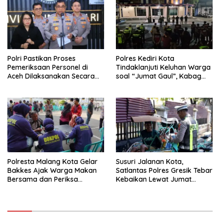
Polri Pastikan Proses
Polres Kediri Kota
Pemeriksaan Personel di
Tindaklanjuti Keluhan Warga
Aceh Dilaksanakan Secara
soal “Jumat Gaul”, Kabag
Profesional dan Transparan
Ops : Jangan Ganggu
Ketertiban Umum dan
Ketenteraman Masyarakat
Polresta Malang Kota Gelar
Susuri Jalanan Kota,
Bakkes Ajak Warga Makan
Satlantas Polres Gresik Tebar
Bersama dan Periksa
Kebaikan Lewat Jumat
Kesehatan Gratis
Berkah Berbagi