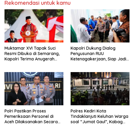
Rekomendasi untuk kamu
Muktamar XVI Tapak Suci
Kapolri Dukung Dialog
Resmi Dibuka di Semarang,
Penyusunan RUU
Kapolri Terima Anugerah
Ketenagakerjaan, Siap Jadi
Anggota Kehormatan
Jembatan Aspirasi Buruh
Polri Pastikan Proses
Polres Kediri Kota
Pemeriksaan Personel di
Tindaklanjuti Keluhan Warga
Aceh Dilaksanakan Secara
soal “Jumat Gaul”, Kabag
Profesional dan Transparan
Ops : Jangan Ganggu
Ketertiban Umum dan