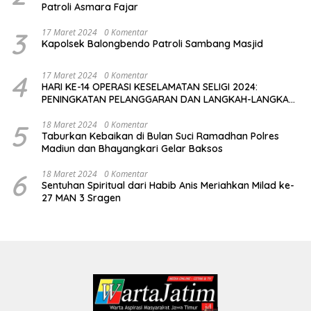
Patroli Asmara Fajar
3
17 Maret 2024
0 Komentar
Kapolsek Balongbendo Patroli Sambang Masjid
4
17 Maret 2024
0 Komentar
HARI KE-14 OPERASI KESELAMATAN SELIGI 2024:
PENINGKATAN PELANGGARAN DAN LANGKAH-LANGKAH
PENEGAKAN HUKUM
5
18 Maret 2024
0 Komentar
Taburkan Kebaikan di Bulan Suci Ramadhan Polres
Madiun dan Bhayangkari Gelar Baksos
6
18 Maret 2024
0 Komentar
Sentuhan Spiritual dari Habib Anis Meriahkan Milad ke-
27 MAN 3 Sragen