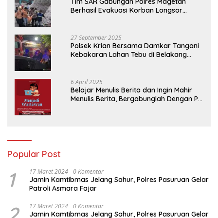
Tim SAR Gabungan Polres Magetan
Berhasil Evakuasi Korban Longsor
Tambang Trosono
27 September 2025
Polsek Krian Bersama Damkar Tangani
Kebakaran Lahan Tebu di Belakang
Perumahan GKR Cluster Lotus
6 April 2025
Belajar Menulis Berita dan Ingin Mahir
Menulis Berita, Bergabunglah Dengan PT
Media Padjadjaran Indonesia (MPI)
Popular Post
1
17 Maret 2024
0 Komentar
Jamin Kamtibmas Jelang Sahur, Polres Pasuruan Gelar
Patroli Asmara Fajar
2
17 Maret 2024
0 Komentar
Jamin Kamtibmas Jelang Sahur, Polres Pasuruan Gelar