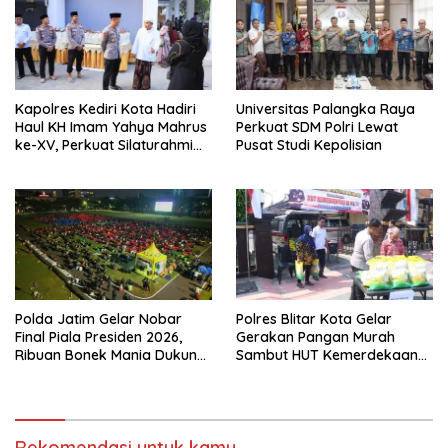
Kapolres Kediri Kota Hadiri
Universitas Palangka Raya
Haul KH Imam Yahya Mahrus
Perkuat SDM Polri Lewat
ke-XV, Perkuat Silaturahmi
Pusat Studi Kepolisian
dengan Ponpes Al
Mahrusiyah Lirboyo
Polda Jatim Gelar Nobar
Polres Blitar Kota Gelar
Final Piala Presiden 2026,
Gerakan Pangan Murah
Ribuan Bonek Mania Dukung
Sambut HUT Kemerdekaan
Persebaya dari Lapangan
RI ke-81
Mapolda
Rekomendasi untuk kamu