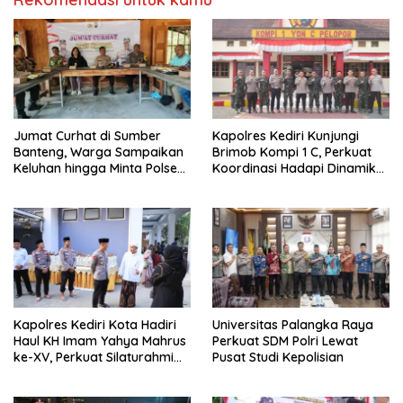
Jumat Curhat di Sumber
Kapolres Kediri Kunjungi
Banteng, Warga Sampaikan
Brimob Kompi 1 C, Perkuat
Keluhan hingga Minta Polsek
Koordinasi Hadapi Dinamika
Pesantren Lebih Sering Turun
Kamtibmas
ke Lingkungan
Kapolres Kediri Kota Hadiri
Universitas Palangka Raya
Haul KH Imam Yahya Mahrus
Perkuat SDM Polri Lewat
ke-XV, Perkuat Silaturahmi
Pusat Studi Kepolisian
dengan Ponpes Al
Mahrusiyah Lirboyo