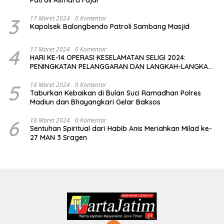
3
17 Maret 2024
0 Komentar
Kapolsek Balongbendo Patroli Sambang Masjid
4
17 Maret 2024
0 Komentar
HARI KE-14 OPERASI KESELAMATAN SELIGI 2024:
PENINGKATAN PELANGGARAN DAN LANGKAH-LANGKAH
PENEGAKAN HUKUM
5
18 Maret 2024
0 Komentar
Taburkan Kebaikan di Bulan Suci Ramadhan Polres
Madiun dan Bhayangkari Gelar Baksos
6
18 Maret 2024
0 Komentar
Sentuhan Spiritual dari Habib Anis Meriahkan Milad ke-
27 MAN 3 Sragen