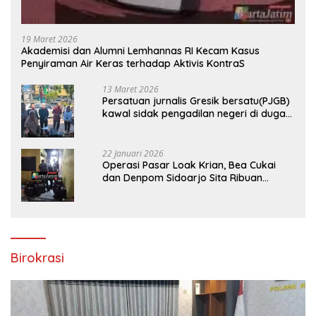
19 Maret 2026
Akademisi dan Alumni Lemhannas RI Kecam Kasus
Penyiraman Air Keras terhadap Aktivis KontraS
13 Maret 2026
Persatuan jurnalis Gresik bersatu(PJGB)
kawal sidak pengadilan negeri di duga
bank Panin gelapkan SHM atas nama
Molyo Cipto amin
22 Januari 2026
Operasi Pasar Loak Krian, Bea Cukai
dan Denpom Sidoarjo Sita Ribuan
Rokok Tanpa Pita Cukai
Birokrasi