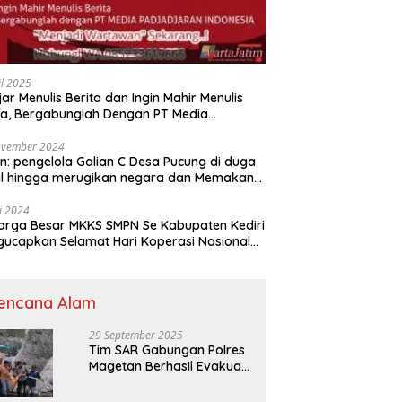
il 2025
jar Menulis Berita dan Ingin Mahir Menulis
ta, Bergabunglah Dengan PT Media
adjaran Indonesia (MPI)
ovember 2024
n: pengelola Galian C Desa Pucung di duga
al hingga merugikan negara dan Memakan
an .
li 2024
arga Besar MKKS SMPN Se Kabupaten Kediri
elamat Hari Koperasi Nasional
7 Tahun 2024
encana Alam
29 September 2025
Tim SAR Gabungan Polres
Magetan Berhasil Evakuasi
Korban Longsor Tambang
Trosono