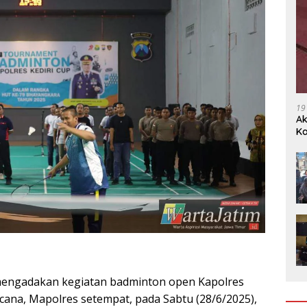
19
Ak
Ka
Ak
ri mengadakan kegiatan badminton open Kapolres
acana, Mapolres setempat, pada Sabtu (28/6/2025),