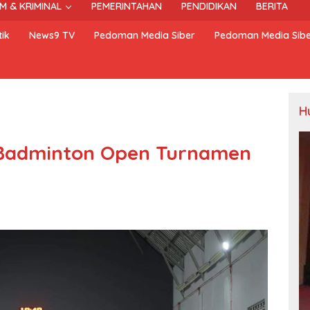
M & KRIMINAL
PEMERINTAHAN
PENDIDIKAN
BERITA
ik
News9 TV
Pedoman Media Siber
Pedoman Media Sib
H
n Badminton Open Turnamen