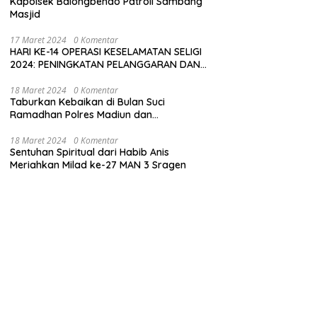
Kapolsek Balongbendo Patroli Sambang
Masjid
17 Maret 2024
0 Komentar
HARI KE-14 OPERASI KESELAMATAN SELIGI
2024: PENINGKATAN PELANGGARAN DAN
LANGKAH-LANGKAH PENEGAKAN HUKUM
18 Maret 2024
0 Komentar
Taburkan Kebaikan di Bulan Suci
Ramadhan Polres Madiun dan
Bhayangkari Gelar Baksos
18 Maret 2024
0 Komentar
Sentuhan Spiritual dari Habib Anis
Meriahkan Milad ke-27 MAN 3 Sragen