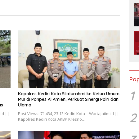
Sembako dan BBM Gratis
Pop
1
Kapolres Kediri Kota Silaturahmi ke Ketua Umum
MUI di Ponpes Al Amien, Perkuat Sinergi Polri dan
as
Ulama
2
.id ||
Post Views: 71,434, 23 13 Kediri Kota – Wartajatim.id ||
Kapolres Kediri Kota AKBP Kresno…