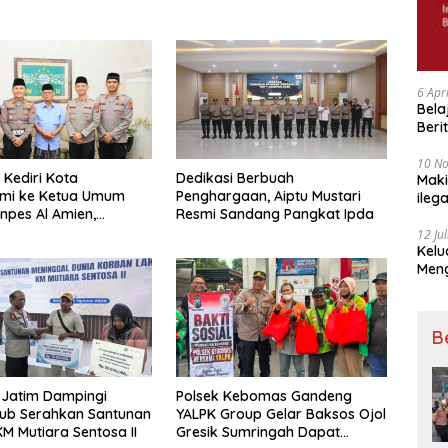
6 Apr
Bela
Beri
Padj
10 N
 Kediri Kota
Dedikasi Berbuah
Maki
hmi ke Ketua Umum
Penghargaan, Aiptu Mustari
ileg
onpes Al Amien,
Resmi Sandang Pangkat Ipda
Korb
Sinergi Polri dan Ulama
12 Ju
Kelu
Mengucapkan S
Ke 7
B
 Jatim Dampingi
Polsek Kebomas Gandeng
b Serahkan Santunan
YALPK Group Gelar Baksos Ojol
M Mutiara Sentosa II
Gresik Sumringah Dapat