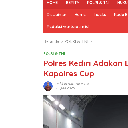
HOME
BERITA
POLRI & TNI
HUKU
Disclaimer
Home
Indeks
Kode Et
Redaksi wartajatim.id
Beranda
POLRI & TNI
POLRI & TNI
Polres Kediri Adaka
Kapolres Cup
Didik REDAKTUR JATIM
29 Juni 2025