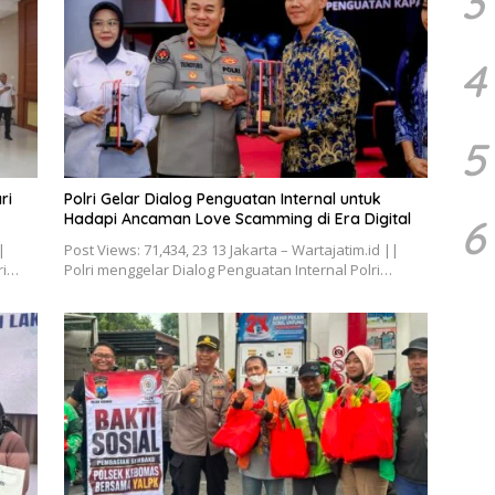
3
4
5
ri
Polri Gelar Dialog Penguatan Internal untuk
Hadapi Ancaman Love Scamming di Era Digital
6
|
Post Views: 71,434, 23 13 Jakarta – Wartajatim.id ||
ri…
Polri menggelar Dialog Penguatan Internal Polri…