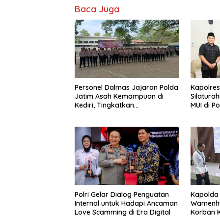
Baca Juga
Personel Dalmas Jajaran Polda
Kapolres
Jatim Asah Kemampuan di
Silatura
Kediri, Tingkatkan
MUI di P
Kesiapsiagaan Hadapi
Perkuat 
Gangguan Kamtibmas
Polri Gelar Dialog Penguatan
Kapolda
Internal untuk Hadapi Ancaman
Wamenhu
Love Scamming di Era Digital
Korban K