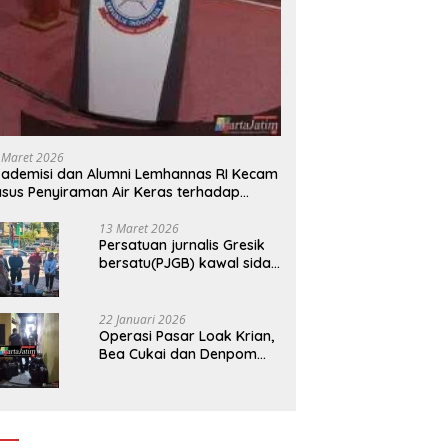
 Maret 2026
ademisi dan Alumni Lemhannas RI Kecam
sus Penyiraman Air Keras terhadap
tivis KontraS
13 Maret 2026
Persatuan jurnalis Gresik
bersatu(PJGB) kawal sidak
pengadilan negeri di duga
bank Panin gelapkan SHM
atas nama Molyo Cipto
22 Januari 2026
amin
Operasi Pasar Loak Krian,
Bea Cukai dan Denpom
Sidoarjo Sita Ribuan
Rokok Tanpa Pita Cukai