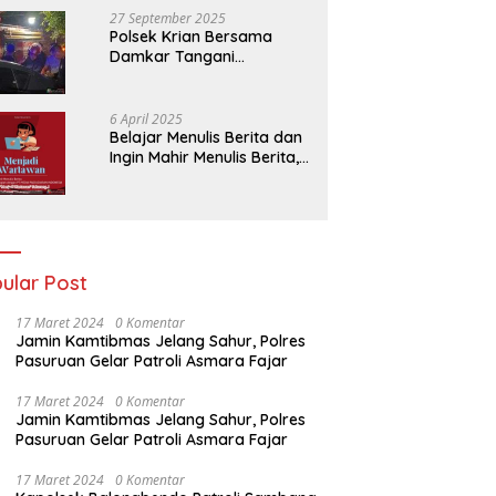
27 September 2025
Polsek Krian Bersama
Damkar Tangani
Kebakaran Lahan Tebu di
Belakang Perumahan GKR
Cluster Lotus
6 April 2025
Belajar Menulis Berita dan
Ingin Mahir Menulis Berita,
Bergabunglah Dengan PT
Media Padjadjaran
Indonesia (MPI)
ular Post
17 Maret 2024
0 Komentar
Jamin Kamtibmas Jelang Sahur, Polres
Pasuruan Gelar Patroli Asmara Fajar
17 Maret 2024
0 Komentar
Jamin Kamtibmas Jelang Sahur, Polres
Pasuruan Gelar Patroli Asmara Fajar
17 Maret 2024
0 Komentar