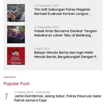
29 September 2025
Tim SAR Gabungan Polres Magetan
Berhasil Evakuasi Korban Longsor
Tambang Trosono
27 September 2025
Polsek Krian Bersama Damkar Tangani
Kebakaran Lahan Tebu di Belakang
Perumahan GKR Cluster Lotus
6 April 2025
Belajar Menulis Berita dan Ingin Mahir
Menulis Berita, Bergabunglah Dengan PT
Media Padjadjaran Indonesia (MPI)
Popular Post
1
17 Maret 2024
0 Komentar
Jamin Kamtibmas Jelang Sahur, Polres Pasuruan Gelar
Patroli Asmara Fajar