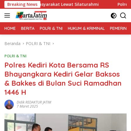
Langsung
oral Masyarakat Lewat Silaturahmi
Breaking News
Polres Gresik Ama
ke
konten
HOME
BERITA
POLRI & TNI
HUKUM & KRIMINAL
PEMERINT
Beranda
POLRI & TNI
POLRI & TNI
Polres Kediri Kota Bersama RS
Bhayangkara Kediri Gelar Baksos
& Bakkes di Bulan Suci Ramadhan
1446 H
Didik REDAKTUR JATIM
7 Maret 2025