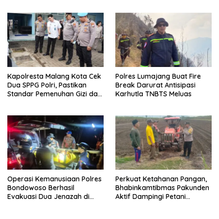
Kapolresta Malang Kota Cek
Polres Lumajang Buat Fire
Dua SPPG Polri, Pastikan
Break Darurat Antisipasi
Standar Pemenuhan Gizi dan
Karhutla TNBTS Meluas
Pengelolaan Limbah Berjalan
Optimal
Operasi Kemanusiaan Polres
Perkuat Ketahanan Pangan,
Bondowoso Berhasil
Bhabinkamtibmas Pakunden
Evakuasi Dua Jenazah di
Aktif Dampingi Petani
Gunung Piramid
Jagung