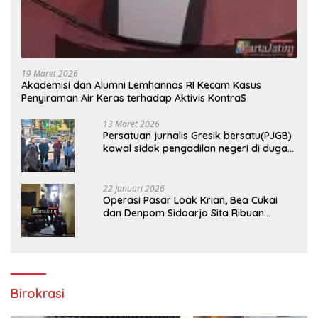
19 Maret 2026
Akademisi dan Alumni Lemhannas RI Kecam Kasus
Penyiraman Air Keras terhadap Aktivis KontraS
13 Maret 2026
Persatuan jurnalis Gresik bersatu(PJGB)
kawal sidak pengadilan negeri di duga
bank Panin gelapkan SHM atas nama
Molyo Cipto amin
22 Januari 2026
Operasi Pasar Loak Krian, Bea Cukai
dan Denpom Sidoarjo Sita Ribuan
Rokok Tanpa Pita Cukai
Birokrasi