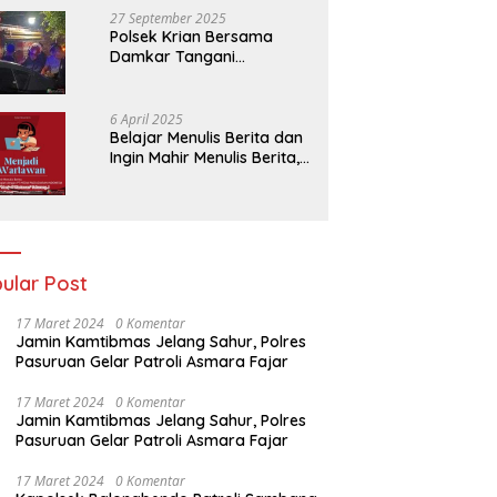
27 September 2025
Polsek Krian Bersama
Damkar Tangani
Kebakaran Lahan Tebu di
Belakang Perumahan GKR
Cluster Lotus
6 April 2025
Belajar Menulis Berita dan
Ingin Mahir Menulis Berita,
Bergabunglah Dengan PT
Media Padjadjaran
Indonesia (MPI)
ular Post
17 Maret 2024
0 Komentar
Jamin Kamtibmas Jelang Sahur, Polres
Pasuruan Gelar Patroli Asmara Fajar
17 Maret 2024
0 Komentar
Jamin Kamtibmas Jelang Sahur, Polres
Pasuruan Gelar Patroli Asmara Fajar
17 Maret 2024
0 Komentar