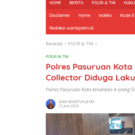
HOME
BERITA
POLRI & TNI
HUKU
Disclaimer
Home
Indeks
Kode Et
Redaksi wartajatim.id
Beranda
POLRI & TNI
POLRI & TNI
Polres Pasuruan Kot
Collector Diduga La
Polres Pasuruan Kota Amankan 4 orang D
Didik REDAKTUR JATIM
15 Juni 2026