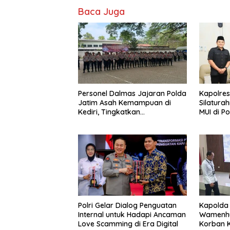
Baca Juga
Personel Dalmas Jajaran Polda
Kapolres
Jatim Asah Kemampuan di
Silatura
Kediri, Tingkatkan
MUI di P
Kesiapsiagaan Hadapi
Perkuat 
Gangguan Kamtibmas
Polri Gelar Dialog Penguatan
Kapolda
Internal untuk Hadapi Ancaman
Wamenhu
Love Scamming di Era Digital
Korban K