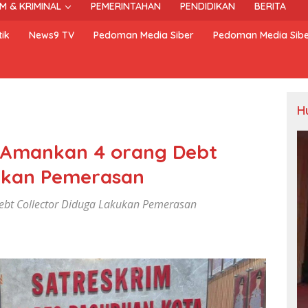
M & KRIMINAL
PEMERINTAHAN
PENDIDIKAN
BERITA
ik
News9 TV
Pedoman Media Siber
Pedoman Media Sib
H
a Amankan 4 orang Debt
kukan Pemerasan
ebt Collector Diduga Lakukan Pemerasan