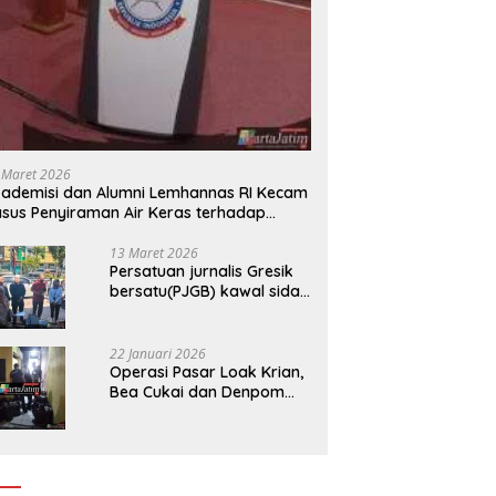
 Maret 2026
ademisi dan Alumni Lemhannas RI Kecam
sus Penyiraman Air Keras terhadap
tivis KontraS
13 Maret 2026
Persatuan jurnalis Gresik
bersatu(PJGB) kawal sidak
pengadilan negeri di duga
bank Panin gelapkan SHM
atas nama Molyo Cipto
22 Januari 2026
amin
Operasi Pasar Loak Krian,
Bea Cukai dan Denpom
Sidoarjo Sita Ribuan
Rokok Tanpa Pita Cukai