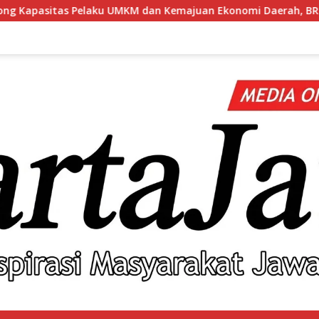
MKM dan Kemajuan Ekonomi Daerah, BRI Branch Office Pare Salur