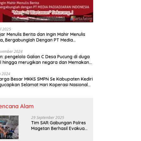
il 2025
jar Menulis Berita dan Ingin Mahir Menulis
ta, Bergabunglah Dengan PT Media
adjaran Indonesia (MPI)
ovember 2024
n: pengelola Galian C Desa Pucung di duga
al hingga merugikan negara dan Memakan
an .
li 2024
arga Besar MKKS SMPN Se Kabupaten Kediri
elamat Hari Koperasi Nasional
7 Tahun 2024
encana Alam
29 September 2025
Tim SAR Gabungan Polres
Magetan Berhasil Evakuasi
Korban Longsor Tambang
Trosono