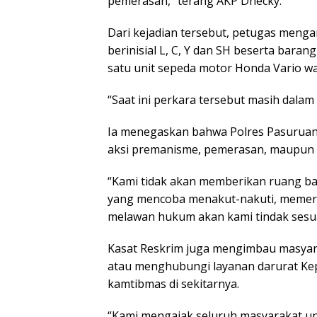
pemerasan,” terang AKP Dhecky.
Dari kejadian tersebut, petugas menga
berinisial L, C, Y dan SH beserta baran
satu unit sepeda motor Honda Vario wa
“Saat ini perkara tersebut masih dalam
Ia menegaskan bahwa Polres Pasuruan
aksi premanisme, pemerasan, maupun 
“Kami tidak akan memberikan ruang ba
yang mencoba menakut-nakuti, memer
melawan hukum akan kami tindak sesuai
Kasat Reskrim juga mengimbau masyarak
atau menghubungi layanan darurat Ke
kamtibmas di sekitarnya.
“Kami mengajak seluruh masyarakat 