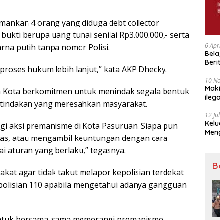
mankan 4 orang yang diduga debt collector
g bukti berupa uang tunai senilai Rp3.000.000,- serta
6 Apr
rna putih tanpa nomor Polisi.
Bela
Beri
 proses hukum lebih lanjut,” kata AKP Dhecky.
Padj
10 N
Maki
 Kota berkomitmen untuk menindak segala bentuk
ileg
tindakan yang meresahkan masyarakat.
Korb
12 Ju
Kelu
gi aksi premanisme di Kota Pasuruan. Siapa pun
Mengucapkan S
as, atau mengambil keuntungan dengan cara
Ke 7
 aturan yang berlaku,” tegasnya.
B
at agar tidak takut melapor kepolisian terdekat
polisian 110 apabila mengetahui adanya gangguan
untuk bersama-sama memerangi premanisme.