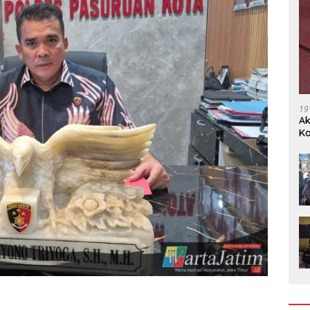
19
Ak
Ka
Ak