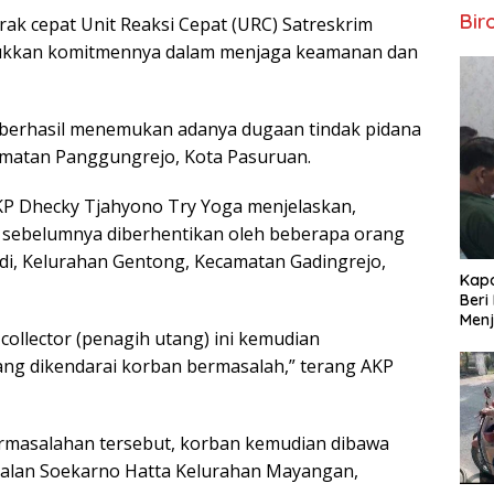
Bir
ak cepat Unit Reaksi Cepat (URC) Satreskrim
jukkan komitmennya dalam menjaga keamanan dan
as berhasil menemukan adanya dugaan tindak pidana
camatan Panggungrejo, Kota Pasuruan.
KP Dhecky Tjahyono Try Yoga menjelaskan,
n sebelumnya diberhentikan oleh beberapa orang
Riadi, Kelurahan Gentong, Kecamatan Gadingrejo,
Kapo
Beri
Menj
collector (penagih utang) ini kemudian
g dikendarai korban bermasalah,” terang AKP
rmasalahan tersebut, korban kemudian dibawa
Jalan Soekarno Hatta Kelurahan Mayangan,