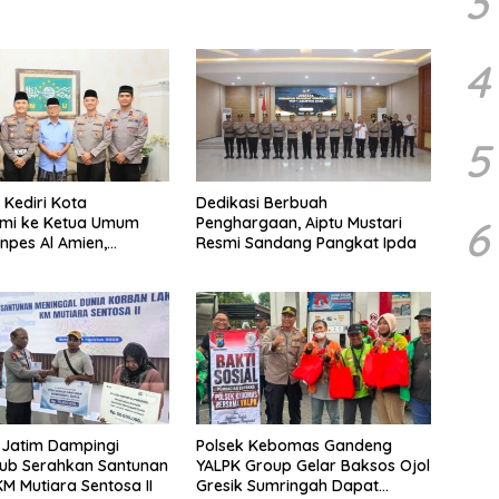
3
4
5
 Kediri Kota
Dedikasi Berbuah
6
hmi ke Ketua Umum
Penghargaan, Aiptu Mustari
onpes Al Amien,
Resmi Sandang Pangkat Ipda
Sinergi Polri dan Ulama
 Jatim Dampingi
Polsek Kebomas Gandeng
b Serahkan Santunan
YALPK Group Gelar Baksos Ojol
M Mutiara Sentosa II
Gresik Sumringah Dapat