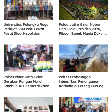
Universitas Palangka Raya
Polda Jatim Gelar Nobar
Perkuat SDM Polri Lewat
Final Piala Presiden 2026,
Pusat Studi Kepolisian
Ribuan Bonek Mania Dukung
Persebaya dari Lapangan
Mapolda
Polres Blitar Kota Gelar
Polres Probolinggo
Gerakan Pangan Murah
Intensifkan Penanganan
Sambut HUT Kemerdekaan
Karhutla di Lereng Gunung
RI ke-81
Bromo