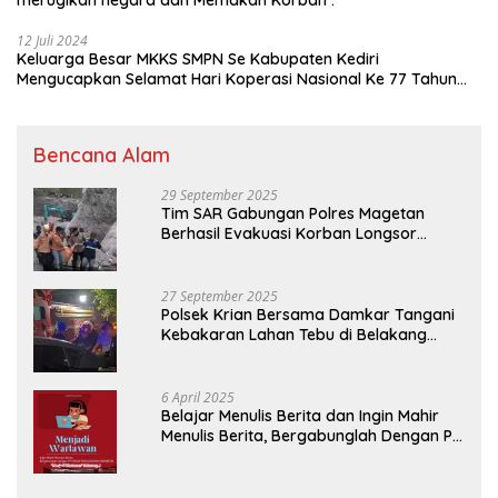
12 Juli 2024
Keluarga Besar MKKS SMPN Se Kabupaten Kediri
Mengucapkan Selamat Hari Koperasi Nasional Ke 77 Tahun
2024
Bencana Alam
29 September 2025
Tim SAR Gabungan Polres Magetan
Berhasil Evakuasi Korban Longsor
Tambang Trosono
27 September 2025
Polsek Krian Bersama Damkar Tangani
Kebakaran Lahan Tebu di Belakang
Perumahan GKR Cluster Lotus
6 April 2025
Belajar Menulis Berita dan Ingin Mahir
Menulis Berita, Bergabunglah Dengan PT
Media Padjadjaran Indonesia (MPI)