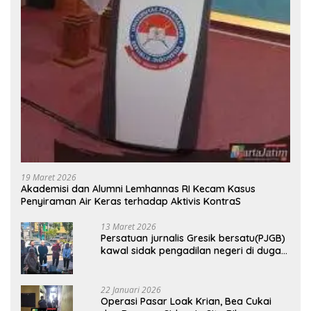
19 Maret 2026
Akademisi dan Alumni Lemhannas RI Kecam Kasus
Penyiraman Air Keras terhadap Aktivis KontraS
13 Maret 2026
Persatuan jurnalis Gresik bersatu(PJGB)
kawal sidak pengadilan negeri di duga
bank Panin gelapkan SHM atas nama
Molyo Cipto amin
22 Januari 2026
Operasi Pasar Loak Krian, Bea Cukai