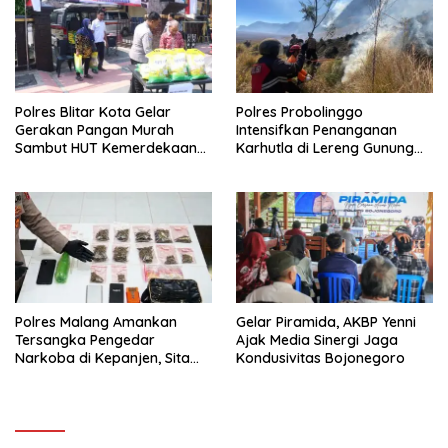
Polres Blitar Kota Gelar
Polres Probolinggo
Gerakan Pangan Murah
Intensifkan Penanganan
Sambut HUT Kemerdekaan
Karhutla di Lereng Gunung
RI ke-81
Bromo
Polres Malang Amankan
Gelar Piramida, AKBP Yenni
Tersangka Pengedar
Ajak Media Sinergi Jaga
Narkoba di Kepanjen, Sita
Kondusivitas Bojonegoro
Sabu 96 Gram dan Ganja 131
Gram