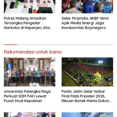
Polres Malang Amankan
Gelar Piramida, AKBP Yenni
Tersangka Pengedar
Ajak Media Sinergi Jaga
Narkoba di Kepanjen, Sita
Kondusivitas Bojonegoro
Sabu 96 Gram dan Ganja 131
Gram
Rekomendasi untuk kamu
Universitas Palangka Raya
Polda Jatim Gelar Nobar
Perkuat SDM Polri Lewat
Final Piala Presiden 2026,
Pusat Studi Kepolisian
Ribuan Bonek Mania Dukung
Persebaya dari Lapangan
Mapolda