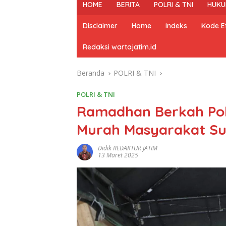
HOME
BERITA
POLRI & TNI
HUKU
Disclaimer
Home
Indeks
Kode Et
Redaksi wartajatim.id
Beranda
POLRI & TNI
POLRI & TNI
Ramadhan Berkah Polr
Murah Masyarakat S
Didik REDAKTUR JATIM
13 Maret 2025