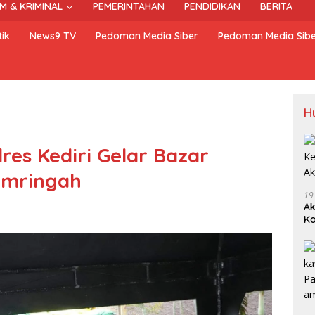
M & KRIMINAL
PEMERINTAHAN
PENDIDIKAN
BERITA
ik
News9 TV
Pedoman Media Siber
Pedoman Media Sib
H
es Kediri Gelar Bazar
umringah
19
Ak
Ka
Ak