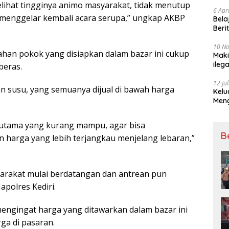
melihat tingginya animo masyarakat, tidak menutup
6 Apr
menggelar kembali acara serupa,” ungkap AKBP
Bela
Beri
Padj
10 N
han pokok yang disiapkan dalam bazar ini cukup
Maki
ileg
beras.
Korb
12 Ju
 dan susu, yang semuanya dijual di bawah harga
Kelu
Mengucapkan S
Ke 7
rutama yang kurang mampu, agar bisa
B
harga yang lebih terjangkau menjelang lebaran,”
yarakat mulai berdatangan dan antrean pun
polres Kediri.
engingat harga yang ditawarkan dalam bazar ini
ga di pasaran.