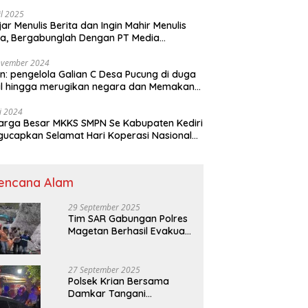
il 2025
jar Menulis Berita dan Ingin Mahir Menulis
ta, Bergabunglah Dengan PT Media
adjaran Indonesia (MPI)
ovember 2024
n: pengelola Galian C Desa Pucung di duga
al hingga merugikan negara dan Memakan
an .
li 2024
arga Besar MKKS SMPN Se Kabupaten Kediri
elamat Hari Koperasi Nasional
7 Tahun 2024
encana Alam
29 September 2025
Tim SAR Gabungan Polres
Magetan Berhasil Evakuasi
Korban Longsor Tambang
Trosono
27 September 2025
Polsek Krian Bersama
Damkar Tangani
Kebakaran Lahan Tebu di