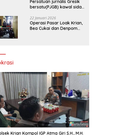
Persatuan jurnalis Gresik
bersatu(PJGB) kawal sidak
pengadilan negeri di duga
bank Panin gelapkan SHM
22 Januari 2026
Operasi Pasar Loak Krian,
atas nama Molyo Cipto
Bea Cukai dan Denpom
amin
Sidoarjo Sita Ribuan
Rokok Tanpa Pita Cukai
okrasi
lsek Krian Kompol IGP Atma Giri S.H., M.H.