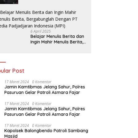
Belakang Perumahan GKR
Cluster Lotus
6 April 2025
Belajar Menulis Berita dan
Ingin Mahir Menulis Berita,
Bergabunglah Dengan PT
Media Padjadjaran
Indonesia (MPI)
ular Post
17 Maret 2024
0 Komentar
Jamin Kamtibmas Jelang Sahur, Polres
Pasuruan Gelar Patroli Asmara Fajar
17 Maret 2024
0 Komentar
Jamin Kamtibmas Jelang Sahur, Polres
Pasuruan Gelar Patroli Asmara Fajar
17 Maret 2024
0 Komentar
Kapolsek Balongbendo Patroli Sambang
Masjid