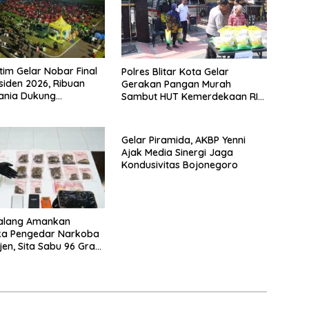
tim Gelar Nobar Final
Polres Blitar Kota Gelar
esiden 2026, Ribuan
Gerakan Pangan Murah
ania Dukung
Sambut HUT Kemerdekaan RI
ya dari Lapangan
ke-81
Gelar Piramida, AKBP Yenni
Ajak Media Sinergi Jaga
Kondusivitas Bojonegoro
Malang Amankan
ka Pengedar Narkoba
jen, Sita Sabu 96 Gram
a 131 Gram