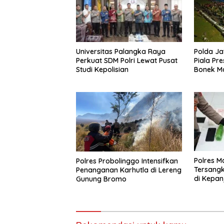
Universitas Palangka Raya
Polda Ja
Perkuat SDM Polri Lewat Pusat
Piala Pr
Studi Kepolisian
Bonek M
Perseba
Mapolda
Polres 
Polres Probolinggo Intensifkan
Tersang
Penanganan Karhutla di Lereng
di Kepan
Gunung Bromo
dan Ganj