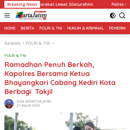
Langsung
ral Masyarakat Lewat Silaturahmi
Breaking News
Polres Gresik Aman
ke
konten
HOME
BERITA
POLRI & TNI
HUKUM & KRIMINAL
PEMERINT
Beranda
POLRI & TNI
POLRI & TNI
Ramadhan Penuh Berkah,
Kapolres Bersama Ketua
Bhayangkari Cabang Kediri Kota
Berbagi Takjil
Didik REDAKTUR JATIM
22 Maret 2024