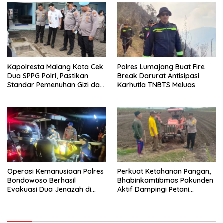
Kapolresta Malang Kota Cek
Polres Lumajang Buat Fire
Dua SPPG Polri, Pastikan
Break Darurat Antisipasi
Standar Pemenuhan Gizi dan
Karhutla TNBTS Meluas
Pengelolaan Limbah Berjalan
Optimal
Operasi Kemanusiaan Polres
Perkuat Ketahanan Pangan,
Bondowoso Berhasil
Bhabinkamtibmas Pakunden
Evakuasi Dua Jenazah di
Aktif Dampingi Petani
Gunung Piramid
Jagung