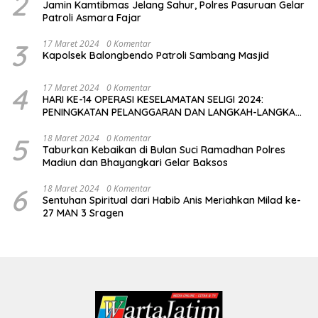
2
Jamin Kamtibmas Jelang Sahur, Polres Pasuruan Gelar
Patroli Asmara Fajar
3
17 Maret 2024
0 Komentar
Kapolsek Balongbendo Patroli Sambang Masjid
4
17 Maret 2024
0 Komentar
HARI KE-14 OPERASI KESELAMATAN SELIGI 2024:
PENINGKATAN PELANGGARAN DAN LANGKAH-LANGKAH
PENEGAKAN HUKUM
5
18 Maret 2024
0 Komentar
Taburkan Kebaikan di Bulan Suci Ramadhan Polres
Madiun dan Bhayangkari Gelar Baksos
6
18 Maret 2024
0 Komentar
Sentuhan Spiritual dari Habib Anis Meriahkan Milad ke-
27 MAN 3 Sragen