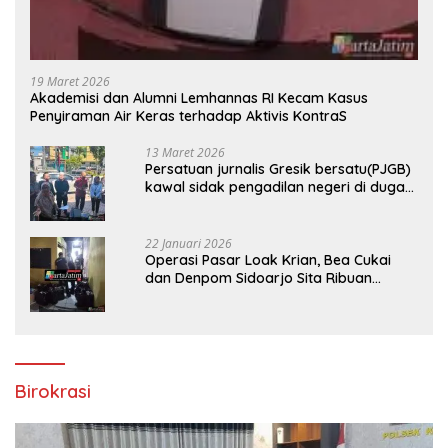
19 Maret 2026
Akademisi dan Alumni Lemhannas RI Kecam Kasus
Penyiraman Air Keras terhadap Aktivis KontraS
13 Maret 2026
Persatuan jurnalis Gresik bersatu(PJGB)
kawal sidak pengadilan negeri di duga
bank Panin gelapkan SHM atas nama
Molyo Cipto amin
22 Januari 2026
Operasi Pasar Loak Krian, Bea Cukai
dan Denpom Sidoarjo Sita Ribuan
Rokok Tanpa Pita Cukai
Birokrasi