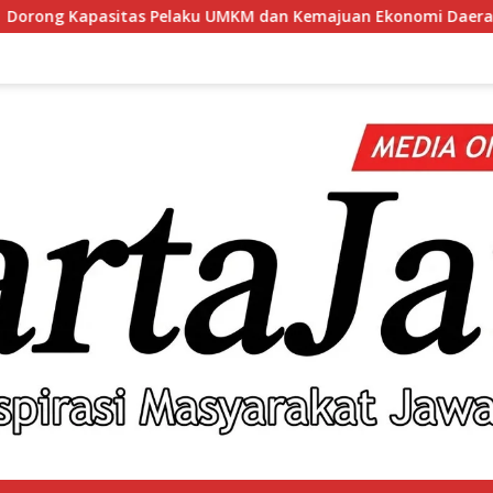
an Kemajuan Ekonomi Daerah, BRI Branch Office Pare Salurkan K