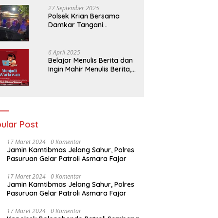
27 September 2025
Polsek Krian Bersama
Damkar Tangani
Kebakaran Lahan Tebu di
Belakang Perumahan GKR
Cluster Lotus
6 April 2025
Belajar Menulis Berita dan
Ingin Mahir Menulis Berita,
Bergabunglah Dengan PT
Media Padjadjaran
Indonesia (MPI)
ular Post
17 Maret 2024
0 Komentar
Jamin Kamtibmas Jelang Sahur, Polres
Pasuruan Gelar Patroli Asmara Fajar
17 Maret 2024
0 Komentar
Jamin Kamtibmas Jelang Sahur, Polres
Pasuruan Gelar Patroli Asmara Fajar
17 Maret 2024
0 Komentar