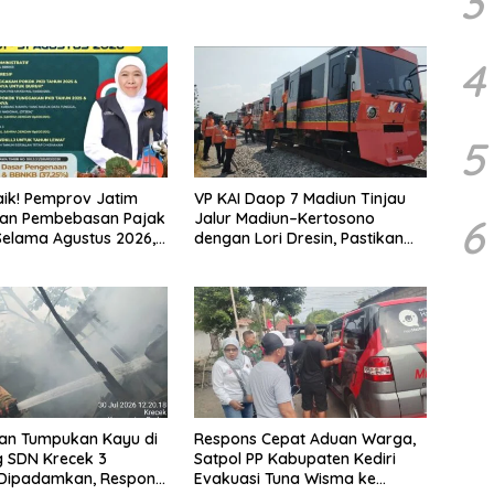
3
4
5
ik! Pemprov Jatim
VP KAI Daop 7 Madiun Tinjau
kan Pembebasan Pajak
Jalur Madiun–Kertosono
6
elama Agustus 2026,
dengan Lori Dresin, Pastikan
ikmati Beragam
Keselamatan dan Pelayanan
Tetap Prima
an Tumpukan Kayu di
Respons Cepat Aduan Warga,
 SDN Krecek 3
Satpol PP Kabupaten Kediri
 Dipadamkan, Respons
Evakuasi Tuna Wisma ke