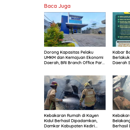
Baca Juga
Dorong Kapasitas Pelaku
Kabar Ba
UMKM dan Kemajuan Ekonomi
Berlaku
Daerah, BRI Branch Office Pare
Daerah S
Salurkan KUR Rp. 521 Miliar di
Warga N
Hingga Juli 2026
Insentif
Kebakaran Rumah di Kayen
Kebakar
Kidul Berhasil Dipadamkan,
Belakang
Damkar Kabupaten Kediri
Berhasil