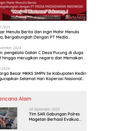
il 2025
jar Menulis Berita dan Ingin Mahir Menulis
ta, Bergabunglah Dengan PT Media
adjaran Indonesia (MPI)
ovember 2024
n: pengelola Galian C Desa Pucung di duga
al hingga merugikan negara dan Memakan
an .
li 2024
arga Besar MKKS SMPN Se Kabupaten Kediri
elamat Hari Koperasi Nasional
7 Tahun 2024
encana Alam
29 September 2025
Tim SAR Gabungan Polres
Magetan Berhasil Evakuasi
Korban Longsor Tambang
Trosono