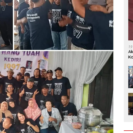
19
Ak
Ka
Ak