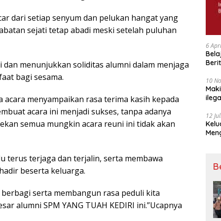
r dari setiap senyum dan pelukan hangat yang
atan sejati tetap abadi meski setelah puluhan
6 Apr
Bela
Beri
asi dan menunjukkan soliditas alumni dalam menjaga
Padj
aat bagi sesama.
10 N
Maki
ileg
ia acara menyampaikan rasa terima kasih kepada
Korb
embuat acara ini menjadi sukses, tanpa adanya
12 Ju
ekan semua mungkin acara reuni ini tidak akan
Kelu
Mengucapkan S
Ke 7
u terus terjaga dan terjalin, serta membawa
B
adir beserta keluarga.
sa berbagi serta membangun rasa peduli kita
esar alumni SPM YANG TUAH KEDIRI ini.”Ucapnya