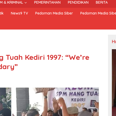
M & KRIMINAL
PEMERINTAHAN
PENDIDIKAN
BERITA
ik
News9 TV
Pedoman Media Siber
Pedoman Media Sib
H
 Tuah Kediri 1997: “We’re
dary”