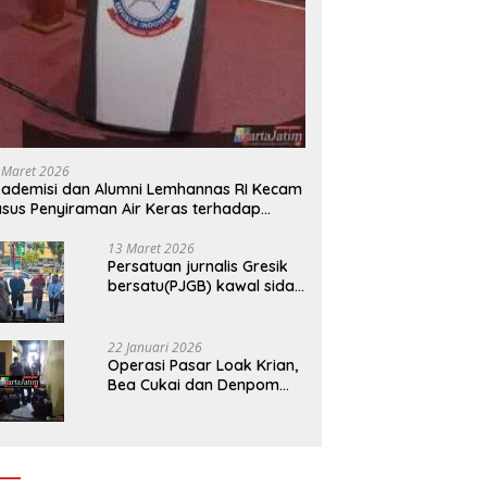
 Maret 2026
ademisi dan Alumni Lemhannas RI Kecam
sus Penyiraman Air Keras terhadap
tivis KontraS
13 Maret 2026
Persatuan jurnalis Gresik
bersatu(PJGB) kawal sidak
pengadilan negeri di duga
bank Panin gelapkan SHM
atas nama Molyo Cipto
22 Januari 2026
amin
Operasi Pasar Loak Krian,
Bea Cukai dan Denpom
Sidoarjo Sita Ribuan
Rokok Tanpa Pita Cukai