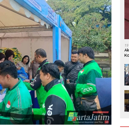
19
Ak
Ka
Ak