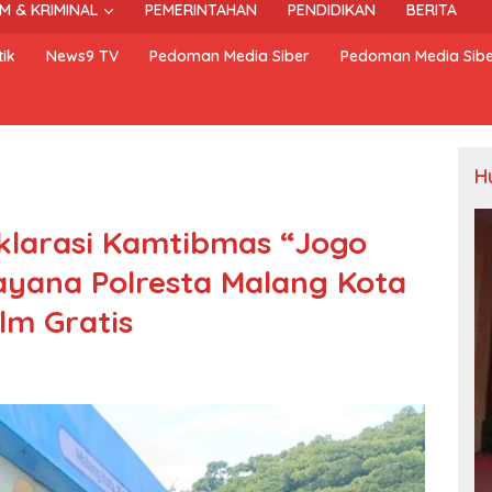
M & KRIMINAL
PEMERINTAHAN
PENDIDIKAN
BERITA
ik
News9 TV
Pedoman Media Siber
Pedoman Media Sib
H
eklarasi Kamtibmas “Jogo
jayana Polresta Malang Kota
lm Gratis