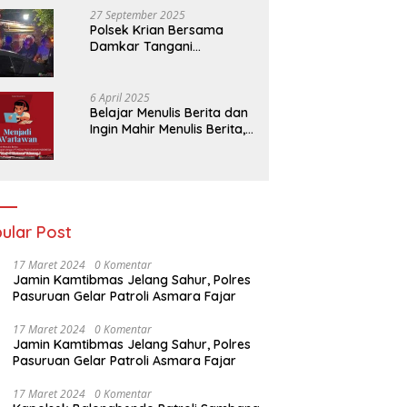
27 September 2025
Polsek Krian Bersama
Damkar Tangani
Kebakaran Lahan Tebu di
Belakang Perumahan GKR
Cluster Lotus
6 April 2025
Belajar Menulis Berita dan
Ingin Mahir Menulis Berita,
Bergabunglah Dengan PT
Media Padjadjaran
Indonesia (MPI)
ular Post
17 Maret 2024
0 Komentar
Jamin Kamtibmas Jelang Sahur, Polres
Pasuruan Gelar Patroli Asmara Fajar
17 Maret 2024
0 Komentar
Jamin Kamtibmas Jelang Sahur, Polres
Pasuruan Gelar Patroli Asmara Fajar
17 Maret 2024
0 Komentar