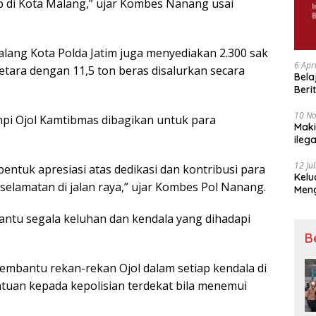
b di Kota Malang,” ujar Kombes Nanang usai
lang Kota Polda Jatim juga menyediakan 2.300 sak
6 Apr
tara dengan 11,5 ton beras disalurkan secara
Bela
Beri
Padj
10 N
ompi Ojol Kamtibmas dibagikan untuk para
Maki
ileg
Korb
12 Ju
bentuk apresiasi atas dedikasi dan kontribusi para
Kelu
elamatan di jalan raya,” ujar Kombes Pol Nanang.
Mengucapkan S
Ke 7
ntu segala keluhan dan kendala yang dihadapi
B
embantu rekan-rekan Ojol dalam setiap kendala di
tuan kepada kepolisian terdekat bila menemui