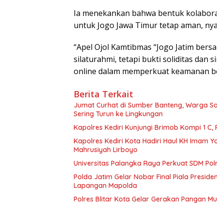
Ia menekankan bahwa bentuk kolaborasi
untuk Jogo Jawa Timur tetap aman, ny
“Apel Ojol Kamtibmas “Jogo Jatim bersa
silaturahmi, tetapi bukti soliditas dan 
online dalam memperkuat keamanan be
Berita Terkait
Jumat Curhat di Sumber Banteng, Warga Sa
Sering Turun ke Lingkungan
Kapolres Kediri Kunjungi Brimob Kompi 1 C
Kapolres Kediri Kota Hadiri Haul KH Imam Y
Mahrusiyah Lirboyo
Universitas Palangka Raya Perkuat SDM Polri
Polda Jatim Gelar Nobar Final Piala Presid
Lapangan Mapolda
Polres Blitar Kota Gelar Gerakan Pangan 