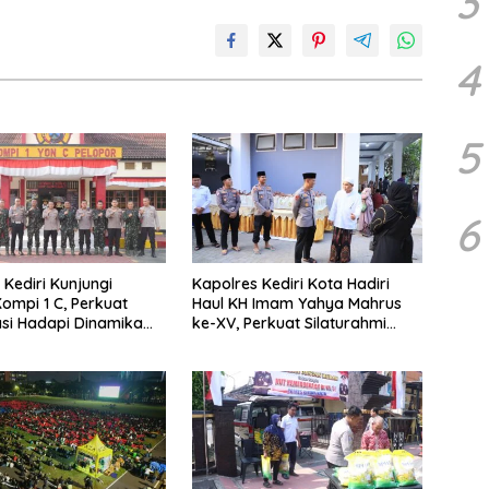
3
4
5
6
 Kediri Kunjungi
Kapolres Kediri Kota Hadiri
ompi 1 C, Perkuat
Haul KH Imam Yahya Mahrus
si Hadapi Dinamika
ke-XV, Perkuat Silaturahmi
as
dengan Ponpes Al Mahrusiyah
Lirboyo