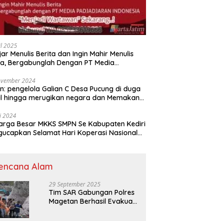
il 2025
jar Menulis Berita dan Ingin Mahir Menulis
ta, Bergabunglah Dengan PT Media
adjaran Indonesia (MPI)
ovember 2024
n: pengelola Galian C Desa Pucung di duga
al hingga merugikan negara dan Memakan
an .
li 2024
arga Besar MKKS SMPN Se Kabupaten Kediri
elamat Hari Koperasi Nasional
7 Tahun 2024
encana Alam
29 September 2025
Tim SAR Gabungan Polres
Magetan Berhasil Evakuasi
Korban Longsor Tambang
Trosono