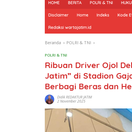
HOME
BERITA
POLRI & TNI
HUKU
Disclaimer
Home
Indeks
Kode Et
Redaksi wartajatim.id
Beranda
POLRI & TNI
POLRI & TNI
Ribuan Driver Ojol D
Jatim” di Stadion Ga
Berbagi Beras dan He
Didik REDAKTUR JATIM
2 November 2025