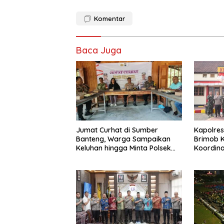
Komentar
Baca Juga
Jumat Curhat di Sumber
Kapolres
Banteng, Warga Sampaikan
Brimob K
Keluhan hingga Minta Polsek
Koordina
Pesantren Lebih Sering Turun
Kamtibm
ke Lingkungan