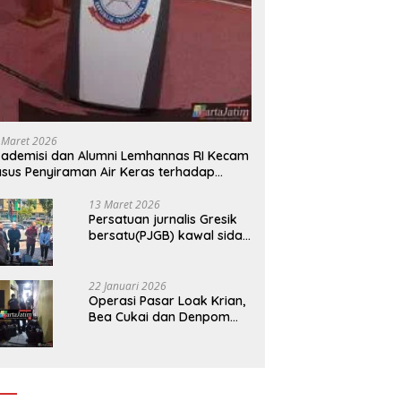
 Maret 2026
ademisi dan Alumni Lemhannas RI Kecam
sus Penyiraman Air Keras terhadap
tivis KontraS
13 Maret 2026
Persatuan jurnalis Gresik
bersatu(PJGB) kawal sidak
pengadilan negeri di duga
bank Panin gelapkan SHM
atas nama Molyo Cipto
22 Januari 2026
amin
Operasi Pasar Loak Krian,
Bea Cukai dan Denpom
Sidoarjo Sita Ribuan
Rokok Tanpa Pita Cukai