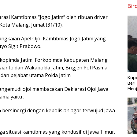
Bir
asi Kamtibmas “Jogo Jatim” oleh ribuan driver
 Kota Malang, Jumat (31/10).
rangkaian Apel Ojol Kamtibmas Jogo Jatim yang
styo Sigit Prabowo.
orkopimda Jatim, Forkopimda Kabupaten Malang
Avianto dan Wakapolda Jatim, Brigjen Pol Pasma
 dan pejabat utama Polda Jatim.
Kapo
Beri
pengemudi ojol membacakan Deklarasi Ojol Jawa
Menj
ama yaitu :
ersinergi dengan kepolisian agar terwujud Jawa
aga situasi kamtibmas yang kondusif di Jawa Timur.