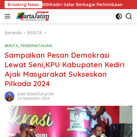
Langsung
 0809/Kediri Gelar Berbagai Perlombaan
Breaking News
Muktamar XVI
ke
konten
Beranda
BERITA
BERITA
,
PEMERINTAHAN
Sampaikan Pesan Demokrasi
Lewat Seni,KPU Kabupaten Kediri
Ajak Masyarakat Sukseskan
Pilkada 2024
Didik REDAKTUR JATIM
29 September 2024