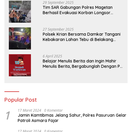
29 September 2025
Tim SAR Gabungan Polres Magetan
Berhasil Evakuasi Korban Longsor
Tambang Trosono
27 September 2025
Polsek Krian Bersama Damkar Tangani
Kebakaran Lahan Tebu di Belakang
Perumahan GKR Cluster Lotus
6 April 2025
Belajar Menulis Berita dan Ingin Mahir
Menulis Berita, Bergabunglah Dengan PT
Media Padjadjaran Indonesia (MPI)
Popular Post
1
17 Maret 2024
0 Komentar
Jamin Kamtibmas Jelang Sahur, Polres Pasuruan Gelar
Patroli Asmara Fajar
17 Maret 2024
0 Komentar