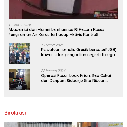
19 Maret 2026
Akademisi dan Alumni Lemhannas RI Kecam Kasus
Penyiraman Air Keras terhadap Aktivis KontraS
13 Maret 2026
Persatuan jurnalis Gresik bersatu(PJGB)
kawal sidak pengadilan negeri di duga
bank Panin gelapkan SHM atas nama
Molyo Cipto amin
22 Januari 2026
Operasi Pasar Loak Krian, Bea Cukai
dan Denpom Sidoarjo Sita Ribuan
Rokok Tanpa Pita Cukai
Birokrasi