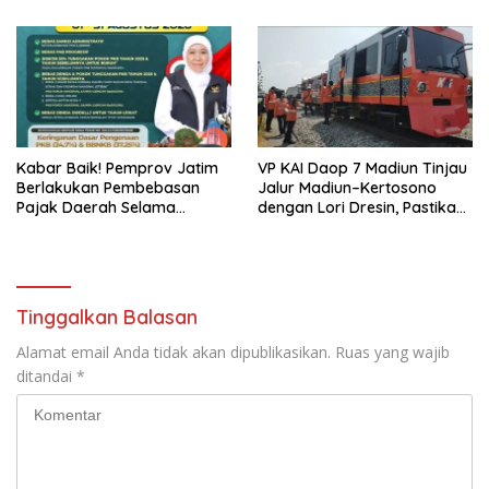
dari Amukan Api
521 Miliar di Hingga Juli 2026
Kabar Baik! Pemprov Jatim
VP KAI Daop 7 Madiun Tinjau
Berlakukan Pembebasan
Jalur Madiun–Kertosono
Pajak Daerah Selama
dengan Lori Dresin, Pastikan
Agustus 2026, Warga
Keselamatan dan Pelayanan
Nikmati Beragam Insentif
Tetap Prima
Tinggalkan Balasan
Alamat email Anda tidak akan dipublikasikan.
Ruas yang wajib
ditandai
*