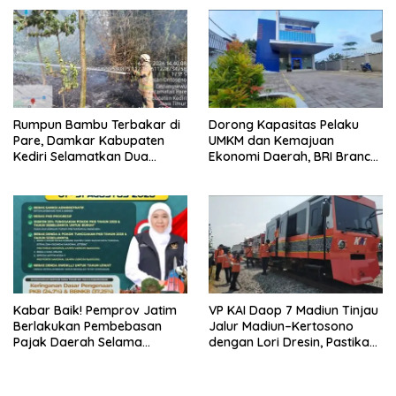
Capai Rp1 Miliar
Rumpun Bambu Terbakar di
Dorong Kapasitas Pelaku
Pare, Damkar Kabupaten
UMKM dan Kemajuan
Kediri Selamatkan Dua
Ekonomi Daerah, BRI Branch
Rumah dan Kandang Ayam
Office Pare Salurkan KUR Rp.
dari Amukan Api
521 Miliar di Hingga Juli 2026
Kabar Baik! Pemprov Jatim
VP KAI Daop 7 Madiun Tinjau
Berlakukan Pembebasan
Jalur Madiun–Kertosono
Pajak Daerah Selama
dengan Lori Dresin, Pastikan
Agustus 2026, Warga
Keselamatan dan Pelayanan
Nikmati Beragam Insentif
Tetap Prima