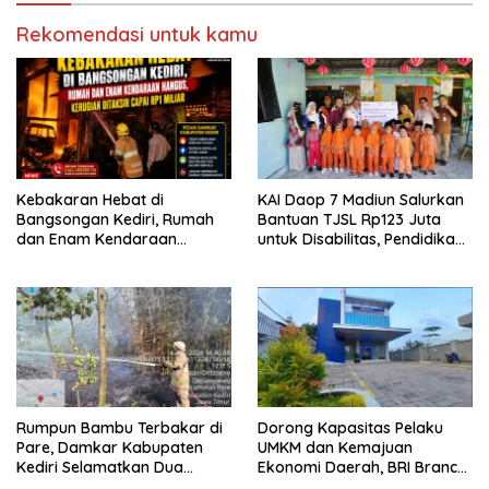
Rekomendasi untuk kamu
Kebakaran Hebat di
KAI Daop 7 Madiun Salurkan
Bangsongan Kediri, Rumah
Bantuan TJSL Rp123 Juta
dan Enam Kendaraan
untuk Disabilitas, Pendidikan,
Hangus, Kerugian Ditaksir
dan Pelestarian Budaya
Capai Rp1 Miliar
Rumpun Bambu Terbakar di
Dorong Kapasitas Pelaku
Pare, Damkar Kabupaten
UMKM dan Kemajuan
Kediri Selamatkan Dua
Ekonomi Daerah, BRI Branch
Rumah dan Kandang Ayam
Office Pare Salurkan KUR Rp.