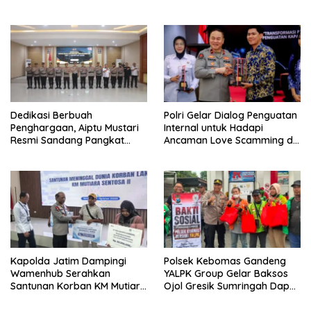
Tingkatkan Kesiapsiagaan
Perkuat Sinergi Polri dan
Hadapi Gangguan
Ulama
Kamtibmas
Dedikasi Berbuah
Polri Gelar Dialog Penguatan
Penghargaan, Aiptu Mustari
Internal untuk Hadapi
Resmi Sandang Pangkat
Ancaman Love Scamming di
Ipda
Era Digital
Kapolda Jatim Dampingi
Polsek Kebomas Gandeng
Wamenhub Serahkan
YALPK Group Gelar Baksos
Santunan Korban KM Mutiara
Ojol Gresik Sumringah Dapat
Sentosa II
Sembako dan BBM Gratis