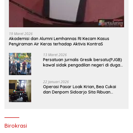
19 Maret 2026
Akademisi dan Alumni Lemhannas RI Kecam Kasus
Penyiraman Air Keras terhadap Aktivis KontraS
13 Maret 2026
Persatuan jurnalis Gresik bersatu(PJGB)
kawal sidak pengadilan negeri di duga
bank Panin gelapkan SHM atas nama
Molyo Cipto amin
22 Januari 2026
Operasi Pasar Loak Krian, Bea Cukai
dan Denpom Sidoarjo Sita Ribuan
Rokok Tanpa Pita Cukai
Birokrasi