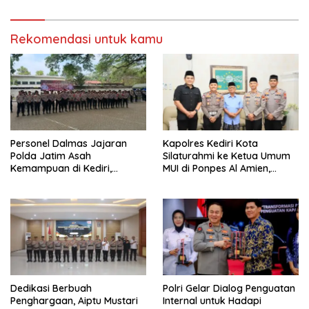
Rekomendasi untuk kamu
Personel Dalmas Jajaran
Kapolres Kediri Kota
Polda Jatim Asah
Silaturahmi ke Ketua Umum
Kemampuan di Kediri,
MUI di Ponpes Al Amien,
Tingkatkan Kesiapsiagaan
Perkuat Sinergi Polri dan
Hadapi Gangguan
Ulama
Kamtibmas
Dedikasi Berbuah
Polri Gelar Dialog Penguatan
Penghargaan, Aiptu Mustari
Internal untuk Hadapi