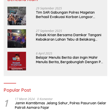
29 September 2025
Tim SAR Gabungan Polres Magetan
Berhasil Evakuasi Korban Longsor
Tambang Trosono
27 September 2025
Polsek Krian Bersama Damkar Tangani
Kebakaran Lahan Tebu di Belakang
Perumahan GKR Cluster Lotus
6 April 2025
Belajar Menulis Berita dan Ingin Mahir
Menulis Berita, Bergabunglah Dengan PT
Media Padjadjaran Indonesia (MPI)
Popular Post
1
17 Maret 2024
0 Komentar
Jamin Kamtibmas Jelang Sahur, Polres Pasuruan Gelar
Patroli Asmara Fajar