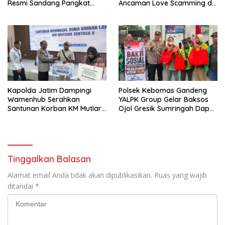
Resmi Sandang Pangkat
Ancaman Love Scamming di
Ipda
Era Digital
Kapolda Jatim Dampingi
Polsek Kebomas Gandeng
Wamenhub Serahkan
YALPK Group Gelar Baksos
Santunan Korban KM Mutiara
Ojol Gresik Sumringah Dapat
Sentosa II
Sembako dan BBM Gratis
Tinggalkan Balasan
Alamat email Anda tidak akan dipublikasikan.
Ruas yang wajib
ditandai
*