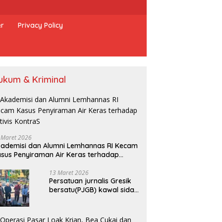
er
Privacy Policy
ukum & Kriminal
 Maret 2026
ademisi dan Alumni Lemhannas RI Kecam
sus Penyiraman Air Keras terhadap
tivis KontraS
13 Maret 2026
Persatuan jurnalis Gresik
bersatu(PJGB) kawal sidak
pengadilan negeri di duga
bank Panin gelapkan SHM
atas nama Molyo Cipto