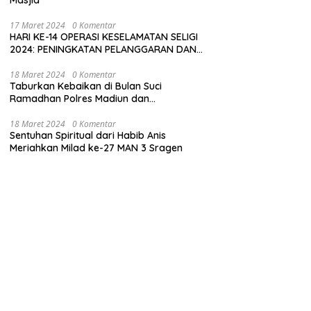
Masjid
17 Maret 2024
0 Komentar
HARI KE-14 OPERASI KESELAMATAN SELIGI
2024: PENINGKATAN PELANGGARAN DAN
LANGKAH-LANGKAH PENEGAKAN HUKUM
18 Maret 2024
0 Komentar
Taburkan Kebaikan di Bulan Suci
Ramadhan Polres Madiun dan
Bhayangkari Gelar Baksos
18 Maret 2024
0 Komentar
Sentuhan Spiritual dari Habib Anis
Meriahkan Milad ke-27 MAN 3 Sragen