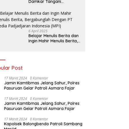
Damkar Tangani
Kebakaran Lahan Tebu di
Belakang Perumahan GKR
Cluster Lotus
6 April 2025
Belajar Menulis Berita dan
Ingin Mahir Menulis Berita,
Bergabunglah Dengan PT
Media Padjadjaran
Indonesia (MPI)
ular Post
17 Maret 2024
0 Komentar
Jamin Kamtibmas Jelang Sahur, Polres
Pasuruan Gelar Patroli Asmara Fajar
17 Maret 2024
0 Komentar
Jamin Kamtibmas Jelang Sahur, Polres
Pasuruan Gelar Patroli Asmara Fajar
17 Maret 2024
0 Komentar
Kapolsek Balongbendo Patroli Sambang