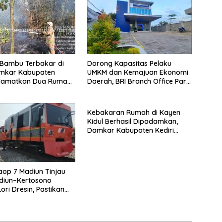
Bambu Terbakar di
Dorong Kapasitas Pelaku
amkar Kabupaten
UMKM dan Kemajuan Ekonomi
Selamatkan Dua Rumah
Daerah, BRI Branch Office Pare
dang Ayam dari
Salurkan KUR Rp. 521 Miliar di
Api
Hingga Juli 2026
Kebakaran Rumah di Kayen
Kidul Berhasil Dipadamkan,
Damkar Kabupaten Kediri
Selamatkan Aset Senilai Rp400
Juta
aop 7 Madiun Tinjau
diun–Kertosono
ori Dresin, Pastikan
atan dan Pelayanan
ima