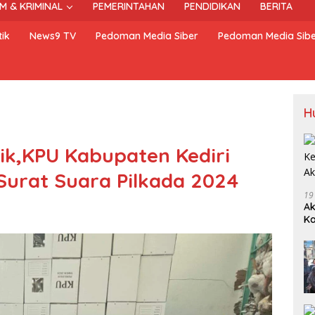
M & KRIMINAL
PEMERINTAHAN
PENDIDIKAN
BERITA
ik
News9 TV
Pedoman Media Siber
Pedoman Media Sib
H
tik,KPU Kabupaten Kediri
 Surat Suara Pilkada 2024
19
Ak
Ka
Ak