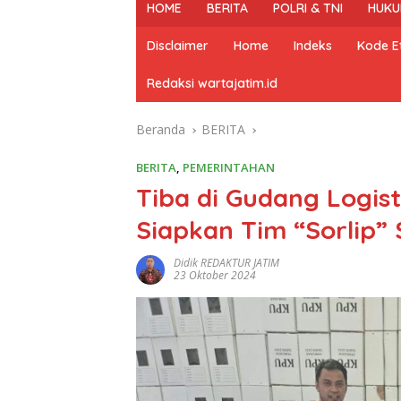
HOME
BERITA
POLRI & TNI
HUKU
Disclaimer
Home
Indeks
Kode Et
Redaksi wartajatim.id
Beranda
BERITA
BERITA
,
PEMERINTAHAN
Tiba di Gudang Logis
Siapkan Tim “Sorlip”
Didik REDAKTUR JATIM
23 Oktober 2024