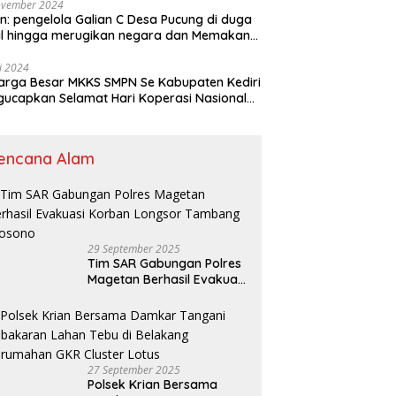
ovember 2024
n: pengelola Galian C Desa Pucung di duga
al hingga merugikan negara dan Memakan
an .
li 2024
arga Besar MKKS SMPN Se Kabupaten Kediri
elamat Hari Koperasi Nasional
7 Tahun 2024
encana Alam
29 September 2025
Tim SAR Gabungan Polres
Magetan Berhasil Evakuasi
Korban Longsor Tambang
Trosono
27 September 2025
Polsek Krian Bersama