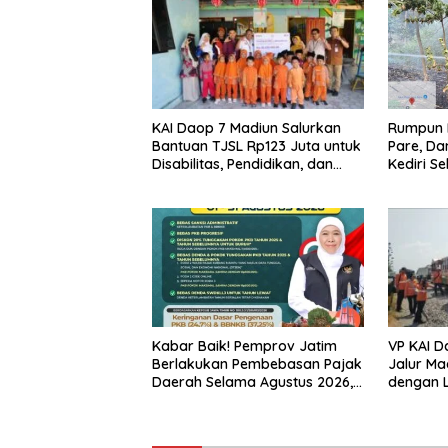
KAI Daop 7 Madiun Salurkan
Rumpun 
Bantuan TJSL Rp123 Juta untuk
Pare, D
Disabilitas, Pendidikan, dan
Kediri 
Pelestarian Budaya
dan Kan
Amukan 
VP KAI D
Kabar Baik! Pemprov Jatim
Jalur Ma
Berlakukan Pembebasan Pajak
dengan L
Daerah Selama Agustus 2026,
Keselam
Warga Nikmati Beragam
Tetap Pr
Insentif