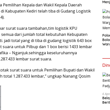
Menj
a Pemilihan Kepala dan Wakil Kepala Daerah
di Kabupaten Kediri telah tiba di Gudang Logistik
4).
bar surat suara tambahan,tim logistik KPU
 semua dari jumlah total kebutuhan Kebupaten
Pols
Bola
 jadi total yang di tiba di gudang logistik 643 box
War
t suara untuk Pilbup dan 1 box berisi 1433 lembar
Mem
afika – Nganjuk.sehingga keseluruhannya
287.433 lembar surat suara.
Din
kotak surat suara untuk Pemilihan Bupati dan Wakil
ah total 1.287.433 lembar,” ungkap Nanang Qosim
6 Apr
Bela
Beri
Padj