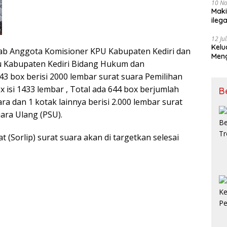
10 N
Maki
ileg
Korb
12 Ju
Kelu
ab Anggota Komisioner KPU Kabupaten Kediri dan
Mengucapkan S
u Kabupaten Kediri Bidang Hukum dan
Ke 7
 box berisi 2000 lembar surat suara Pemilihan
x isi 1433 lembar , Total ada 644 box berjumlah
B
ra dan 1 kotak lainnya berisi 2.000 lembar surat
ra Ulang (PSU).
t (Sorlip) surat suara akan di targetkan selesai