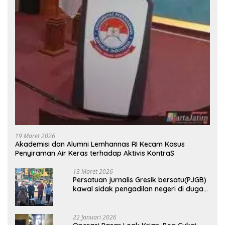
19 Maret 2026
Akademisi dan Alumni Lemhannas RI Kecam Kasus
Penyiraman Air Keras terhadap Aktivis KontraS
13 Maret 2026
Persatuan jurnalis Gresik bersatu(PJGB)
kawal sidak pengadilan negeri di duga
bank Panin gelapkan SHM atas nama
Molyo Cipto amin
22 Januari 2026