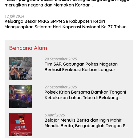
merugikan negara dan Memakan Korban .
12 Juli 2024
Keluarga Besar MKKS SMPN Se Kabupaten Kediri
Mengucapkan Selamat Hari Koperasi Nasional Ke 77 Tahun
2024
Bencana Alam
29 September 2025
Tim SAR Gabungan Polres Magetan
Berhasil Evakuasi Korban Longsor
Tambang Trosono
27 September 2025
Polsek Krian Bersama Damkar Tangani
Kebakaran Lahan Tebu di Belakang
Perumahan GKR Cluster Lotus
6 April 2025
Belajar Menulis Berita dan Ingin Mahir
Menulis Berita, Bergabunglah Dengan PT
Media Padjadjaran Indonesia (MPI)