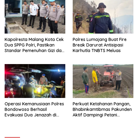
Kapolresta Malang Kota Cek
Polres Lumajang Buat Fire
Dua SPPG Polri, Pastikan
Break Darurat Antisipasi
Standar Pemenuhan Gizi dan
Karhutla TNBTS Meluas
Pengelolaan Limbah Berjalan
Optimal
Operasi Kemanusiaan Polres
Perkuat Ketahanan Pangan,
Bondowoso Berhasil
Bhabinkamtibmas Pakunden
Evakuasi Dua Jenazah di
Aktif Dampingi Petani
Gunung Piramid
Jagung