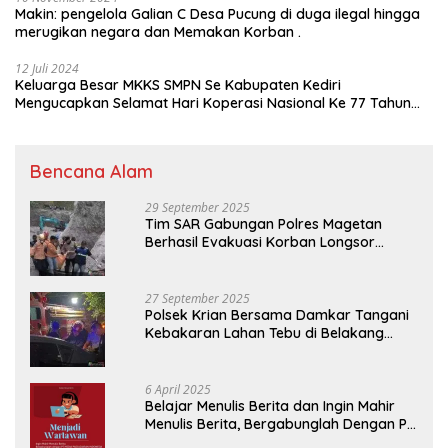
Makin: pengelola Galian C Desa Pucung di duga ilegal hingga
merugikan negara dan Memakan Korban .
12 Juli 2024
Keluarga Besar MKKS SMPN Se Kabupaten Kediri
Mengucapkan Selamat Hari Koperasi Nasional Ke 77 Tahun
2024
Bencana Alam
29 September 2025
Tim SAR Gabungan Polres Magetan
Berhasil Evakuasi Korban Longsor
Tambang Trosono
27 September 2025
Polsek Krian Bersama Damkar Tangani
Kebakaran Lahan Tebu di Belakang
Perumahan GKR Cluster Lotus
6 April 2025
Belajar Menulis Berita dan Ingin Mahir
Menulis Berita, Bergabunglah Dengan PT
Media Padjadjaran Indonesia (MPI)