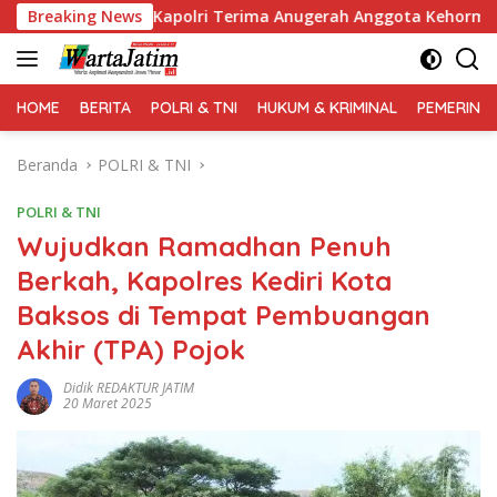
Langsung
ng, Kapolri Terima Anugerah Anggota Kehormatan
Breaking News
Kapo
ke
konten
HOME
BERITA
POLRI & TNI
HUKUM & KRIMINAL
PEMERINT
Beranda
POLRI & TNI
POLRI & TNI
Wujudkan Ramadhan Penuh
Berkah, Kapolres Kediri Kota
Baksos di Tempat Pembuangan
Akhir (TPA) Pojok
Didik REDAKTUR JATIM
20 Maret 2025