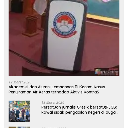
19 Maret 2026
Akademisi dan Alumni Lemhannas RI Kecam Kasus
Penyiraman Air Keras terhadap Aktivis KontraS
13 Maret 2026
Persatuan jurnalis Gresik bersatu(PJGB)
kawal sidak pengadilan negeri di duga
bank Panin gelapkan SHM atas nama
Molyo Cipto amin