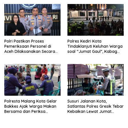
Polri Pastikan Proses
Polres Kediri Kota
Pemeriksaan Personel di
Tindaklanjuti Keluhan Warga
Aceh Dilaksanakan Secara
soal “Jumat Gaul”, Kabag
Profesional dan Transparan
Ops : Jangan Ganggu
Ketertiban Umum dan
Ketenteraman Masyarakat
Polresta Malang Kota Gelar
Susuri Jalanan Kota,
Bakkes Ajak Warga Makan
Satlantas Polres Gresik Tebar
Bersama dan Periksa
Kebaikan Lewat Jumat
Kesehatan Gratis
Berkah Berbagi