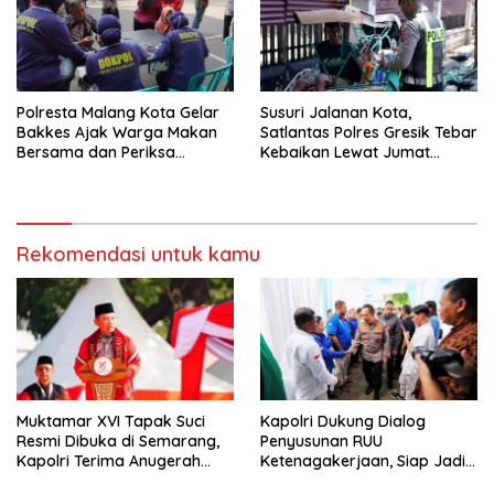
Polresta Malang Kota Gelar
Susuri Jalanan Kota,
Bakkes Ajak Warga Makan
Satlantas Polres Gresik Tebar
Bersama dan Periksa
Kebaikan Lewat Jumat
Kesehatan Gratis
Berkah Berbagi
Rekomendasi untuk kamu
Muktamar XVI Tapak Suci
Kapolri Dukung Dialog
Resmi Dibuka di Semarang,
Penyusunan RUU
Kapolri Terima Anugerah
Ketenagakerjaan, Siap Jadi
Anggota Kehormatan
Jembatan Aspirasi Buruh