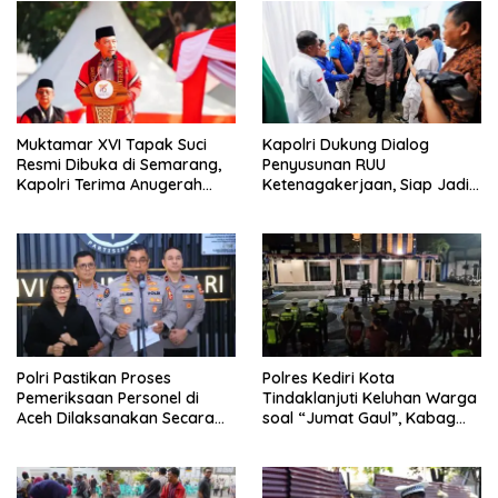
Muktamar XVI Tapak Suci
Kapolri Dukung Dialog
Resmi Dibuka di Semarang,
Penyusunan RUU
Kapolri Terima Anugerah
Ketenagakerjaan, Siap Jadi
Anggota Kehormatan
Jembatan Aspirasi Buruh
Polri Pastikan Proses
Polres Kediri Kota
Pemeriksaan Personel di
Tindaklanjuti Keluhan Warga
Aceh Dilaksanakan Secara
soal “Jumat Gaul”, Kabag
Profesional dan Transparan
Ops : Jangan Ganggu
Ketertiban Umum dan
Ketenteraman Masyarakat