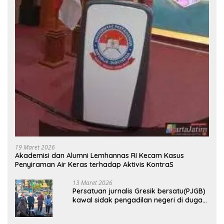
19 Maret 2026
Akademisi dan Alumni Lemhannas RI Kecam Kasus
Penyiraman Air Keras terhadap Aktivis KontraS
13 Maret 2026
Persatuan jurnalis Gresik bersatu(PJGB)
kawal sidak pengadilan negeri di duga
bank Panin gelapkan SHM atas nama
Molyo Cipto amin