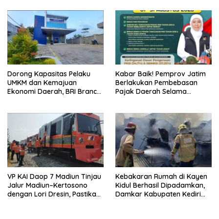
dari Amukan Api
Dorong Kapasitas Pelaku
Kabar Baik! Pemprov Jatim
UMKM dan Kemajuan
Berlakukan Pembebasan
Ekonomi Daerah, BRI Branch
Pajak Daerah Selama
Office Pare Salurkan KUR Rp.
Agustus 2026, Warga
521 Miliar di Hingga Juli 2026
Nikmati Beragam Insentif
VP KAI Daop 7 Madiun Tinjau
Kebakaran Rumah di Kayen
Jalur Madiun–Kertosono
Kidul Berhasil Dipadamkan,
dengan Lori Dresin, Pastikan
Damkar Kabupaten Kediri
Keselamatan dan Pelayanan
Selamatkan Aset Senilai
Tetap Prima
Rp400 Juta