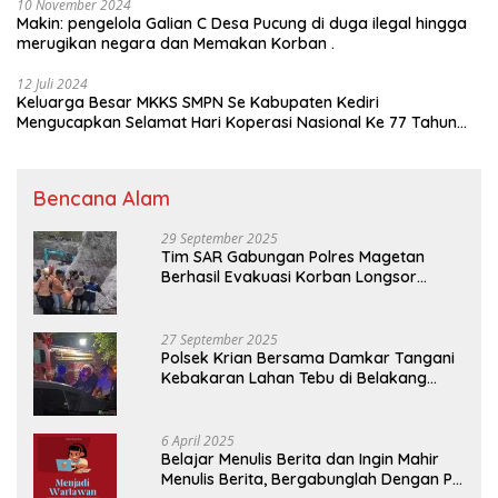
10 November 2024
Makin: pengelola Galian C Desa Pucung di duga ilegal hingga
merugikan negara dan Memakan Korban .
12 Juli 2024
Keluarga Besar MKKS SMPN Se Kabupaten Kediri
Mengucapkan Selamat Hari Koperasi Nasional Ke 77 Tahun
2024
Bencana Alam
29 September 2025
Tim SAR Gabungan Polres Magetan
Berhasil Evakuasi Korban Longsor
Tambang Trosono
27 September 2025
Polsek Krian Bersama Damkar Tangani
Kebakaran Lahan Tebu di Belakang
Perumahan GKR Cluster Lotus
6 April 2025
Belajar Menulis Berita dan Ingin Mahir
Menulis Berita, Bergabunglah Dengan PT