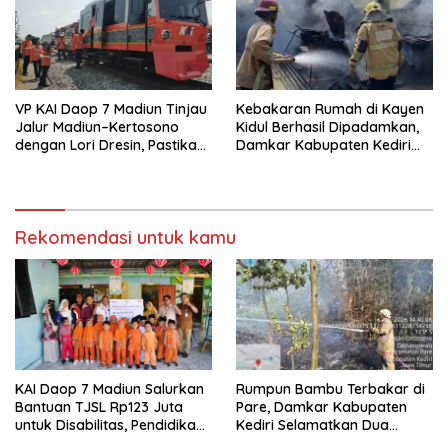
VP KAI Daop 7 Madiun Tinjau
Kebakaran Rumah di Kayen
Jalur Madiun–Kertosono
Kidul Berhasil Dipadamkan,
dengan Lori Dresin, Pastikan
Damkar Kabupaten Kediri
Keselamatan dan Pelayanan
Selamatkan Aset Senilai
Tetap Prima
Rp400 Juta
Rekomendasi untuk kamu
KAI Daop 7 Madiun Salurkan
Rumpun Bambu Terbakar di
Bantuan TJSL Rp123 Juta
Pare, Damkar Kabupaten
untuk Disabilitas, Pendidikan,
Kediri Selamatkan Dua
dan Pelestarian Budaya
Rumah dan Kandang Ayam