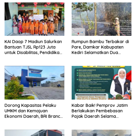
KAI Daop 7 Madiun Salurkan
Rumpun Bambu Terbakar di
Bantuan TJSL Rp123 Juta
Pare, Damkar Kabupaten
untuk Disabilitas, Pendidikan,
Kediri Selamatkan Dua
dan Pelestarian Budaya
Rumah dan Kandang Ayam
dari Amukan Api
Dorong Kapasitas Pelaku
Kabar Baik! Pemprov Jatim
UMKM dan Kemajuan
Berlakukan Pembebasan
Ekonomi Daerah, BRI Branch
Pajak Daerah Selama
Office Pare Salurkan KUR Rp.
Agustus 2026, Warga
521 Miliar di Hingga Juli 2026
Nikmati Beragam Insentif