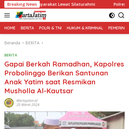
Langsung
l Masyarakat Lewat Silaturahmi
Breaking News
Polres Gresik Amanka
ke
konten
HOME
BERITA
POLRI & TNI
HUKUM & KRIMINAL
PEMERINT
Beranda
BERITA
BERITA
Gapai Berkah Ramadhan, Kapolres
Probolinggo Berikan Santunan
Anak Yatim saat Resmikan
Musholla Al-Kautsar
Wartajatim.id
20 Maret 2024