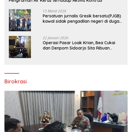
Penyiraman Air Keras terhadap Aktivis KontraS
13 Maret 2026
Persatuan jurnalis Gresik bersatu(PJGB)
kawal sidak pengadilan negeri di duga
bank Panin gelapkan SHM atas nama
Molyo Cipto amin
22 Januari 2026
Operasi Pasar Loak Krian, Bea Cukai
dan Denpom Sidoarjo Sita Ribuan
Rokok Tanpa Pita Cukai
Birokrasi