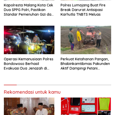
Kapolresta Malang Kota Cek
Polres Lumajang Buat Fire
Dua SPPG Polri, Pastikan
Break Darurat Antisipasi
Standar Pemenuhan Gizi dan
Karhutla TNBTS Meluas
Pengelolaan Limbah Berjalan
Optimal
Operasi Kemanusiaan Polres
Perkuat Ketahanan Pangan,
Bondowoso Berhasil
Bhabinkamtibmas Pakunden
Evakuasi Dua Jenazah di
Aktif Dampingi Petani
Gunung Piramid
Jagung
Rekomendasi untuk kamu