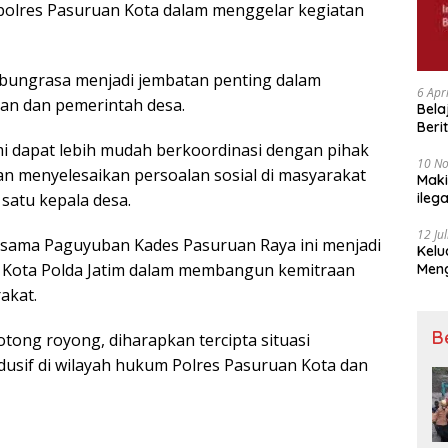
olres Pasuruan Kota dalam menggelar kegiatan
mbungrasa menjadi jembatan penting dalam
6 Apr
an dan pemerintah desa.
Bela
Beri
Padj
mi dapat lebih mudah berkoordinasi dengan pihak
10 N
n menyelesaikan persoalan sosial di masyarakat
Maki
satu kepala desa.
ileg
Korb
12 Ju
rsama Paguyuban Kades Pasuruan Raya ini menjadi
Kelu
n Kota Polda Jatim dalam membangun kemitraan
Mengucapkan S
Ke 7
akat.
B
ng royong, diharapkan tercipta situasi
usif di wilayah hukum Polres Pasuruan Kota dan