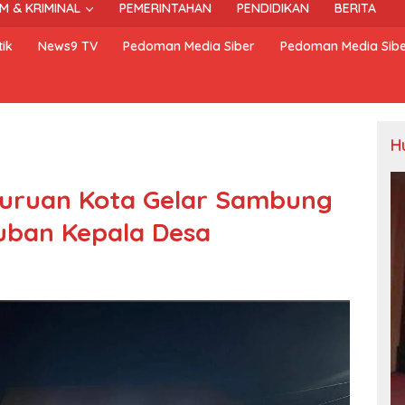
M & KRIMINAL
PEMERINTAHAN
PENDIDIKAN
BERITA
ik
News9 TV
Pedoman Media Siber
Pedoman Media Sib
H
suruan Kota Gelar Sambung
ban Kepala Desa