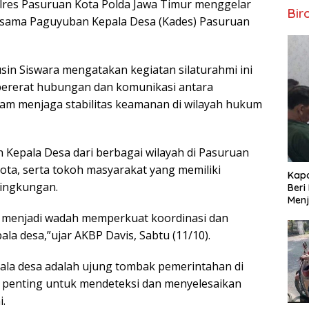
lres Pasuruan Kota Polda Jawa Timur menggelar
Bir
rsama Paguyuban Kepala Desa (Kades) Pasuruan
in Siswara mengatakan kegiatan silaturahmi ini
ererat hubungan dan komunikasi antara
lam menjaga stabilitas keamanan di wilayah hukum
h Kepala Desa dari berbagai wilayah di Pasuruan
ota, serta tokoh masyarakat yang memiliki
Kapo
lingkungan.
Beri
Menj
i menjadi wadah memperkuat koordinasi dan
la desa,”ujar AKBP Davis, Sabtu (11/10).
la desa adalah ujung tombak pemerintahan di
at penting untuk mendeteksi dan menyelesaikan
.