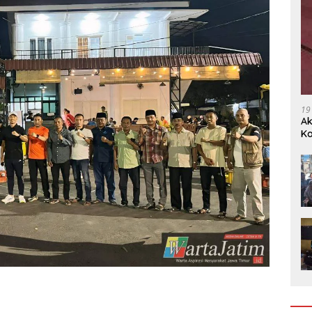
19
Ak
Ka
Ak