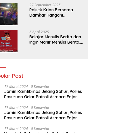
27 September 2025
Polsek Krian Bersama
Damkar Tangani
Kebakaran Lahan Tebu di
Belakang Perumahan GKR
Cluster Lotus
6 April 2025
Belajar Menulis Berita dan
Ingin Mahir Menulis Berita,
Bergabunglah Dengan PT
Media Padjadjaran
Indonesia (MPI)
ular Post
17 Maret 2024
0 Komentar
Jamin Kamtibmas Jelang Sahur, Polres
Pasuruan Gelar Patroli Asmara Fajar
17 Maret 2024
0 Komentar
Jamin Kamtibmas Jelang Sahur, Polres
Pasuruan Gelar Patroli Asmara Fajar
17 Maret 2024
0 Komentar