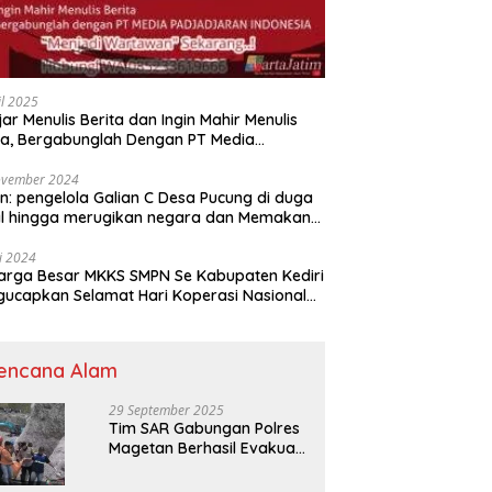
il 2025
jar Menulis Berita dan Ingin Mahir Menulis
ta, Bergabunglah Dengan PT Media
adjaran Indonesia (MPI)
ovember 2024
n: pengelola Galian C Desa Pucung di duga
al hingga merugikan negara dan Memakan
an .
li 2024
arga Besar MKKS SMPN Se Kabupaten Kediri
elamat Hari Koperasi Nasional
7 Tahun 2024
encana Alam
29 September 2025
Tim SAR Gabungan Polres
Magetan Berhasil Evakuasi
Korban Longsor Tambang
Trosono