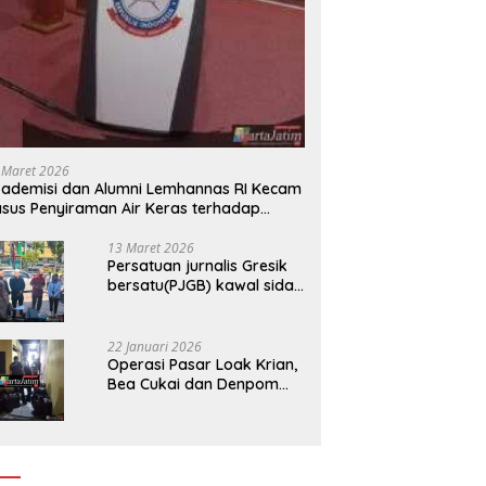
 Maret 2026
ademisi dan Alumni Lemhannas RI Kecam
sus Penyiraman Air Keras terhadap
tivis KontraS
13 Maret 2026
Persatuan jurnalis Gresik
bersatu(PJGB) kawal sidak
pengadilan negeri di duga
bank Panin gelapkan SHM
atas nama Molyo Cipto
22 Januari 2026
amin
Operasi Pasar Loak Krian,
Bea Cukai dan Denpom
Sidoarjo Sita Ribuan
Rokok Tanpa Pita Cukai