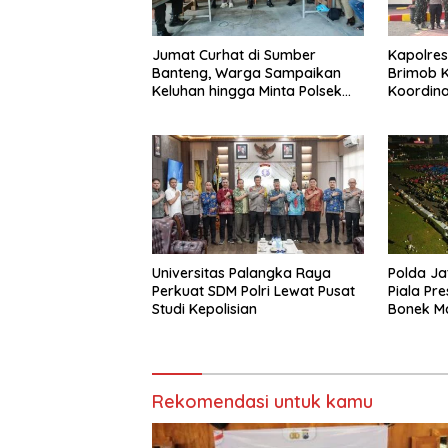
Jumat Curhat di Sumber
Kapolres
Banteng, Warga Sampaikan
Brimob K
Keluhan hingga Minta Polsek
Koordina
Pesantren Lebih Sering Turun
Kamtibm
ke Lingkungan
Universitas Palangka Raya
Polda Ja
Perkuat SDM Polri Lewat Pusat
Piala Pr
Studi Kepolisian
Bonek M
Perseba
Mapolda
Rekomendasi untuk kamu