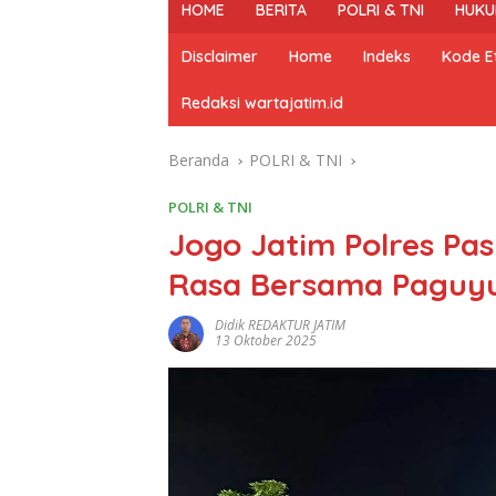
HOME
BERITA
POLRI & TNI
HUKU
Disclaimer
Home
Indeks
Kode Et
Redaksi wartajatim.id
Beranda
POLRI & TNI
POLRI & TNI
Jogo Jatim Polres Pa
Rasa Bersama Paguyu
Didik REDAKTUR JATIM
13 Oktober 2025