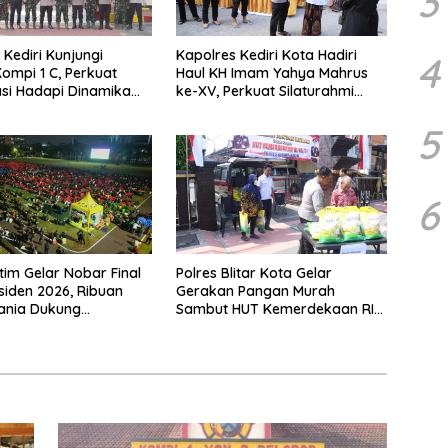
3
 Kediri Kunjungi
Kapolres Kediri Kota Hadiri
4
ompi 1 C, Perkuat
Haul KH Imam Yahya Mahrus
si Hadapi Dinamika
ke-XV, Perkuat Silaturahmi
as
dengan Ponpes Al Mahrusiyah
Lirboyo
5
6
tim Gelar Nobar Final
Polres Blitar Kota Gelar
esiden 2026, Ribuan
Gerakan Pangan Murah
ania Dukung
Sambut HUT Kemerdekaan RI
ya dari Lapangan
ke-81