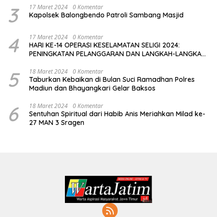
3
17 Maret 2024
0 Komentar
Kapolsek Balongbendo Patroli Sambang Masjid
4
17 Maret 2024
0 Komentar
HARI KE-14 OPERASI KESELAMATAN SELIGI 2024:
PENINGKATAN PELANGGARAN DAN LANGKAH-LANGKAH
PENEGAKAN HUKUM
5
18 Maret 2024
0 Komentar
Taburkan Kebaikan di Bulan Suci Ramadhan Polres
Madiun dan Bhayangkari Gelar Baksos
6
18 Maret 2024
0 Komentar
Sentuhan Spiritual dari Habib Anis Meriahkan Milad ke-
27 MAN 3 Sragen