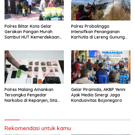
Polres Blitar Kota Gelar
Polres Probolinggo
Gerakan Pangan Murah
Intensifkan Penanganan
Sambut HUT Kemerdekaan
Karhutla di Lereng Gunung
RI ke-81
Bromo
Polres Malang Amankan
Gelar Piramida, AKBP Yenni
Tersangka Pengedar
Ajak Media Sinergi Jaga
Narkoba di Kepanjen, Sita
Kondusivitas Bojonegoro
Sabu 96 Gram dan Ganja 131
Gram
Rekomendasi untuk kamu