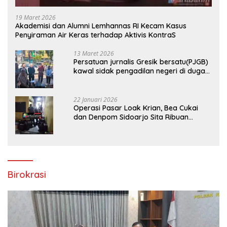
19 Maret 2026
Akademisi dan Alumni Lemhannas RI Kecam Kasus
Penyiraman Air Keras terhadap Aktivis KontraS
13 Maret 2026
Persatuan jurnalis Gresik bersatu(PJGB)
kawal sidak pengadilan negeri di duga
bank Panin gelapkan SHM atas nama
Molyo Cipto amin
22 Januari 2026
Operasi Pasar Loak Krian, Bea Cukai
dan Denpom Sidoarjo Sita Ribuan
Rokok Tanpa Pita Cukai
Birokrasi