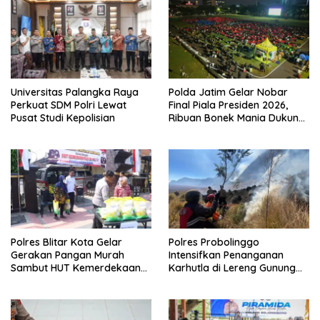
Universitas Palangka Raya
Polda Jatim Gelar Nobar
Perkuat SDM Polri Lewat
Final Piala Presiden 2026,
Pusat Studi Kepolisian
Ribuan Bonek Mania Dukung
Persebaya dari Lapangan
Mapolda
Polres Blitar Kota Gelar
Polres Probolinggo
Gerakan Pangan Murah
Intensifkan Penanganan
Sambut HUT Kemerdekaan
Karhutla di Lereng Gunung
RI ke-81
Bromo