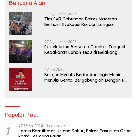
Bencana Alam
29 September 2025
Tim SAR Gabungan Polres Magetan
Berhasil Evakuasi Korban Longsor
Tambang Trosono
27 September 2025
Polsek Krian Bersama Damkar Tangani
Kebakaran Lahan Tebu di Belakang
Perumahan GKR Cluster Lotus
6 April 2025
Belajar Menulis Berita dan Ingin Mahir
Menulis Berita, Bergabunglah Dengan PT
Media Padjadjaran Indonesia (MPI)
Popular Post
1
17 Maret 2024
0 Komentar
Jamin Kamtibmas Jelang Sahur, Polres Pasuruan Gelar
Patroli Asmara Fajar