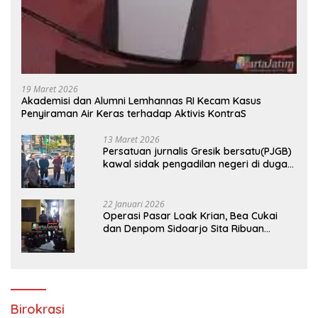
19 Maret 2026
Akademisi dan Alumni Lemhannas RI Kecam Kasus
Penyiraman Air Keras terhadap Aktivis KontraS
13 Maret 2026
Persatuan jurnalis Gresik bersatu(PJGB)
kawal sidak pengadilan negeri di duga
bank Panin gelapkan SHM atas nama
Molyo Cipto amin
22 Januari 2026
Operasi Pasar Loak Krian, Bea Cukai
dan Denpom Sidoarjo Sita Ribuan
Rokok Tanpa Pita Cukai
Birokrasi