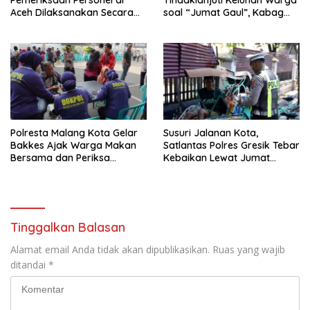
Aceh Dilaksanakan Secara
soal “Jumat Gaul”, Kabag
Profesional dan Transparan
Ops : Jangan Ganggu
Ketertiban Umum dan
Ketenteraman Masyarakat
Polresta Malang Kota Gelar
Susuri Jalanan Kota,
Bakkes Ajak Warga Makan
Satlantas Polres Gresik Tebar
Bersama dan Periksa
Kebaikan Lewat Jumat
Kesehatan Gratis
Berkah Berbagi
Tinggalkan Balasan
Alamat email Anda tidak akan dipublikasikan.
Ruas yang wajib
ditandai
*