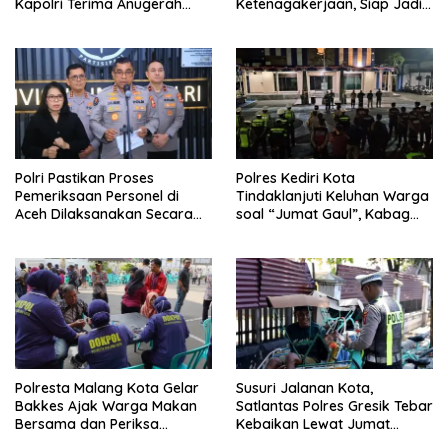
Kapolri Terima Anugerah
Ketenagakerjaan, Siap Jadi
Anggota Kehormatan
Jembatan Aspirasi Buruh
Polri Pastikan Proses
Polres Kediri Kota
Pemeriksaan Personel di
Tindaklanjuti Keluhan Warga
Aceh Dilaksanakan Secara
soal “Jumat Gaul”, Kabag
Profesional dan Transparan
Ops : Jangan Ganggu
Ketertiban Umum dan
Ketenteraman Masyarakat
Polresta Malang Kota Gelar
Susuri Jalanan Kota,
Bakkes Ajak Warga Makan
Satlantas Polres Gresik Tebar
Bersama dan Periksa
Kebaikan Lewat Jumat
Kesehatan Gratis
Berkah Berbagi