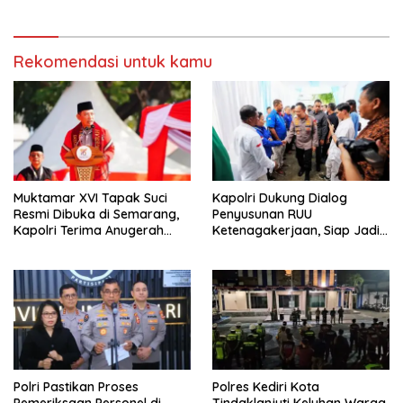
Rekomendasi untuk kamu
Muktamar XVI Tapak Suci
Kapolri Dukung Dialog
Resmi Dibuka di Semarang,
Penyusunan RUU
Kapolri Terima Anugerah
Ketenagakerjaan, Siap Jadi
Anggota Kehormatan
Jembatan Aspirasi Buruh
Polri Pastikan Proses
Polres Kediri Kota
Pemeriksaan Personel di
Tindaklanjuti Keluhan Warga