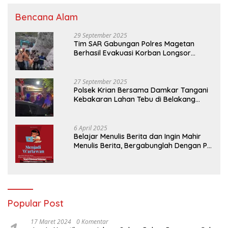
Bencana Alam
29 September 2025
Tim SAR Gabungan Polres Magetan
Berhasil Evakuasi Korban Longsor
Tambang Trosono
27 September 2025
Polsek Krian Bersama Damkar Tangani
Kebakaran Lahan Tebu di Belakang
Perumahan GKR Cluster Lotus
6 April 2025
Belajar Menulis Berita dan Ingin Mahir
Menulis Berita, Bergabunglah Dengan PT
Media Padjadjaran Indonesia (MPI)
Popular Post
17 Maret 2024
0 Komentar