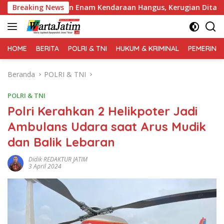
Langsung
 dan Enam Kendaraan Hangus, Kerugian Ditaksir Capai Rp1 Mil
Breaking News
ke
konten
HOME
BERITA
POLRI & TNI
HUKUM & KRIMINAL
PEMERINT
Beranda
POLRI & TNI
POLRI & TNI
Polri Kerahkan 2 Helikpoter Jadi
Ambulans Udara saat Arus Mudik
dan Balik Lebaran
Didik REDAKTUR JATIM
3 April 2024