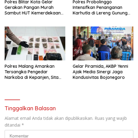
Polres Blitar Kota Gelar
Polres Probolinggo
Gerakan Pangan Murah
Intensifkan Penanganan
Sambut HUT Kemerdekaan
Karhutla di Lereng Gunung
RI ke-81
Bromo
Polres Malang Amankan
Gelar Piramida, AKBP Yenni
Tersangka Pengedar
Ajak Media Sinergi Jaga
Narkoba di Kepanjen, Sita
Kondusivitas Bojonegoro
Sabu 96 Gram dan Ganja 131
Gram
Tinggalkan Balasan
Alamat email Anda tidak akan dipublikasikan.
Ruas yang wajib
ditandai
*