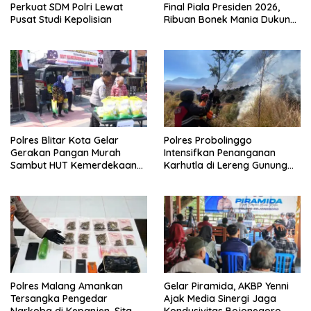
Perkuat SDM Polri Lewat
Final Piala Presiden 2026,
Pusat Studi Kepolisian
Ribuan Bonek Mania Dukung
Persebaya dari Lapangan
Mapolda
Polres Blitar Kota Gelar
Polres Probolinggo
Gerakan Pangan Murah
Intensifkan Penanganan
Sambut HUT Kemerdekaan
Karhutla di Lereng Gunung
RI ke-81
Bromo
Polres Malang Amankan
Gelar Piramida, AKBP Yenni
Tersangka Pengedar
Ajak Media Sinergi Jaga
Narkoba di Kepanjen, Sita
Kondusivitas Bojonegoro