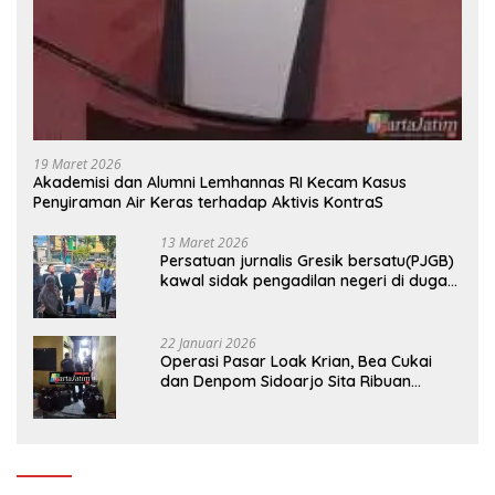
19 Maret 2026
Akademisi dan Alumni Lemhannas RI Kecam Kasus
Penyiraman Air Keras terhadap Aktivis KontraS
13 Maret 2026
Persatuan jurnalis Gresik bersatu(PJGB)
kawal sidak pengadilan negeri di duga
bank Panin gelapkan SHM atas nama
Molyo Cipto amin
22 Januari 2026
Operasi Pasar Loak Krian, Bea Cukai
dan Denpom Sidoarjo Sita Ribuan
Rokok Tanpa Pita Cukai