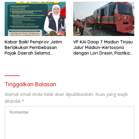
Kabar Baik! Pemprov Jatim
VP KAI Daop 7 Madiun Tinjau
Berlakukan Pembebasan
Jalur Madiun–Kertosono
Pajak Daerah Selama
dengan Lori Dresin, Pastikan
Agustus 2026, Warga
Keselamatan dan Pelayanan
Nikmati Beragam Insentif
Tetap Prima
Tinggalkan Balasan
Alamat email Anda tidak akan dipublikasikan.
Ruas yang wajib
ditandai
*