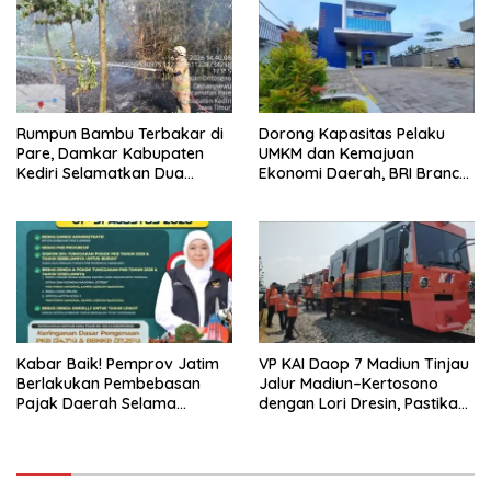
Rumpun Bambu Terbakar di
Dorong Kapasitas Pelaku
Pare, Damkar Kabupaten
UMKM dan Kemajuan
Kediri Selamatkan Dua
Ekonomi Daerah, BRI Branch
Rumah dan Kandang Ayam
Office Pare Salurkan KUR Rp.
dari Amukan Api
521 Miliar di Hingga Juli 2026
Kabar Baik! Pemprov Jatim
VP KAI Daop 7 Madiun Tinjau
Berlakukan Pembebasan
Jalur Madiun–Kertosono
Pajak Daerah Selama
dengan Lori Dresin, Pastikan
Agustus 2026, Warga
Keselamatan dan Pelayanan
Nikmati Beragam Insentif
Tetap Prima