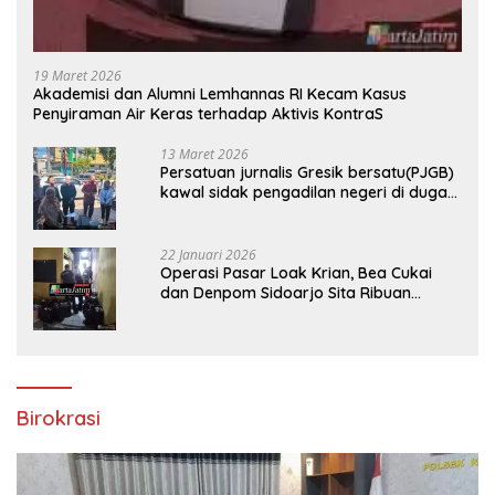
19 Maret 2026
Akademisi dan Alumni Lemhannas RI Kecam Kasus
Penyiraman Air Keras terhadap Aktivis KontraS
13 Maret 2026
Persatuan jurnalis Gresik bersatu(PJGB)
kawal sidak pengadilan negeri di duga
bank Panin gelapkan SHM atas nama
Molyo Cipto amin
22 Januari 2026
Operasi Pasar Loak Krian, Bea Cukai
dan Denpom Sidoarjo Sita Ribuan
Rokok Tanpa Pita Cukai
Birokrasi