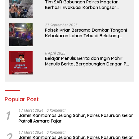
Tim SAR Gabungan Polres Magetan
Berhasil Evakuasi Korban Longsor
Tambang Trosono
27 September 2025
Polsek Krian Bersama Damkar Tangani
Kebakaran Lahan Tebu di Belakang
Perumahan GKR Cluster Lotus
6 April 2025
Belajar Menulis Berita dan Ingin Mahir
Menulis Berita, Bergabunglah Dengan PT
Media Padjadjaran Indonesia (MPI)
Popular Post
1
17 Maret 2024
0 Komentar
Jamin Kamtibmas Jelang Sahur, Polres Pasuruan Gelar
Patroli Asmara Fajar
2
17 Maret 2024
0 Komentar
Jamin Kamtibmas Jelang Sahur, Polres Pasuruan Gelar