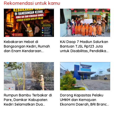
Rekomendasi untuk kamu
Kebakaran Hebat di
KAI Daop 7 Madiun Salurkan
Bangsongan Kediri, Rumah
Bantuan TJSL Rp123 Juta
dan Enam Kendaraan
untuk Disabilitas, Pendidikan,
Hangus, Kerugian Ditaksir
dan Pelestarian Budaya
Capai Rp1 Miliar
Rumpun Bambu Terbakar di
Dorong Kapasitas Pelaku
Pare, Damkar Kabupaten
UMKM dan Kemajuan
Kediri Selamatkan Dua
Ekonomi Daerah, BRI Branch
Rumah dan Kandang Ayam
Office Pare Salurkan KUR Rp.
dari Amukan Api
521 Miliar di Hingga Juli 2026