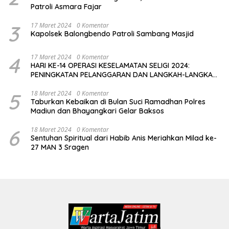
Patroli Asmara Fajar
3
17 Maret 2024
0 Komentar
Kapolsek Balongbendo Patroli Sambang Masjid
4
17 Maret 2024
0 Komentar
HARI KE-14 OPERASI KESELAMATAN SELIGI 2024:
PENINGKATAN PELANGGARAN DAN LANGKAH-LANGKAH
PENEGAKAN HUKUM
5
18 Maret 2024
0 Komentar
Taburkan Kebaikan di Bulan Suci Ramadhan Polres
Madiun dan Bhayangkari Gelar Baksos
6
18 Maret 2024
0 Komentar
Sentuhan Spiritual dari Habib Anis Meriahkan Milad ke-
27 MAN 3 Sragen