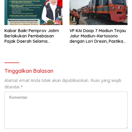
Kabar Baik! Pemprov Jatim
VP KAI Daop 7 Madiun Tinjau
Berlakukan Pembebasan
Jalur Madiun–Kertosono
Pajak Daerah Selama
dengan Lori Dresin, Pastikan
Agustus 2026, Warga
Keselamatan dan Pelayanan
Nikmati Beragam Insentif
Tetap Prima
Tinggalkan Balasan
Alamat email Anda tidak akan dipublikasikan.
Ruas yang wajib
ditandai
*