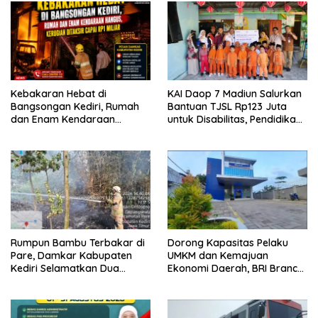
Kebakaran Hebat di
KAI Daop 7 Madiun Salurkan
Bangsongan Kediri, Rumah
Bantuan TJSL Rp123 Juta
dan Enam Kendaraan
untuk Disabilitas, Pendidikan,
Hangus, Kerugian Ditaksir
dan Pelestarian Budaya
Capai Rp1 Miliar
Rumpun Bambu Terbakar di
Dorong Kapasitas Pelaku
Pare, Damkar Kabupaten
UMKM dan Kemajuan
Kediri Selamatkan Dua
Ekonomi Daerah, BRI Branch
Rumah dan Kandang Ayam
Office Pare Salurkan KUR Rp.
dari Amukan Api
521 Miliar di Hingga Juli 2026