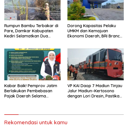
Rumpun Bambu Terbakar di
Dorong Kapasitas Pelaku
Pare, Damkar Kabupaten
UMKM dan Kemajuan
Kediri Selamatkan Dua
Ekonomi Daerah, BRI Branch
Rumah dan Kandang Ayam
Office Pare Salurkan KUR Rp.
dari Amukan Api
521 Miliar di Hingga Juli 2026
Kabar Baik! Pemprov Jatim
VP KAI Daop 7 Madiun Tinjau
Berlakukan Pembebasan
Jalur Madiun–Kertosono
Pajak Daerah Selama
dengan Lori Dresin, Pastikan
Agustus 2026, Warga
Keselamatan dan Pelayanan
Nikmati Beragam Insentif
Tetap Prima
Rekomendasi untuk kamu