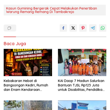
Kasun Gumining Bergerak Cepat Melakukan Penertiban
Warung Remang Remang Di Tambakrejo
Baca Juga
Kebakaran Hebat di
KAI Daop 7 Madiun Salurkan
Bangsongan Kediri, Rumah
Bantuan TJSL Rp123 Juta
dan Enam Kendaraan
untuk Disabilitas, Pendidikan,
Hangus, Kerugian Ditaksir
dan Pelestarian Budaya
Capai Rp1 Miliar