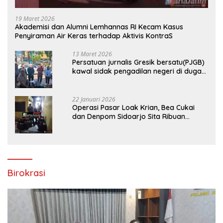
19 Maret 2026
Akademisi dan Alumni Lemhannas RI Kecam Kasus
Penyiraman Air Keras terhadap Aktivis KontraS
13 Maret 2026
Persatuan jurnalis Gresik bersatu(PJGB)
kawal sidak pengadilan negeri di duga
bank Panin gelapkan SHM atas nama
Molyo Cipto amin
22 Januari 2026
Operasi Pasar Loak Krian, Bea Cukai
dan Denpom Sidoarjo Sita Ribuan
Rokok Tanpa Pita Cukai
Birokrasi