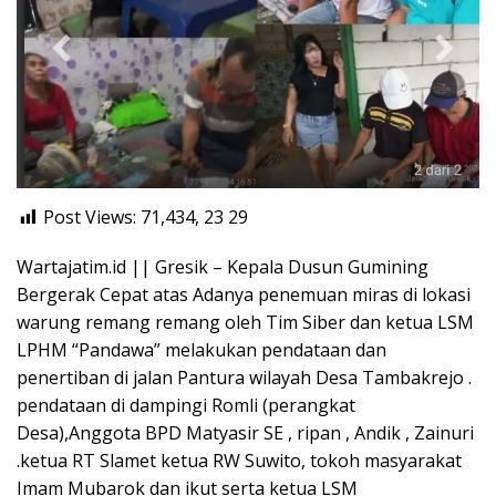
Post Views: 71,434, 23
29
Wartajatim.id || Gresik – Kepala Dusun Gumining
Bergerak Cepat atas Adanya penemuan miras di lokasi
warung remang remang oleh Tim Siber dan ketua LSM
LPHM “Pandawa” melakukan pendataan dan
penertiban di jalan Pantura wilayah Desa Tambakrejo .
pendataan di dampingi Romli (perangkat
Desa),Anggota BPD Matyasir SE , ripan , Andik , Zainuri
.ketua RT Slamet ketua RW Suwito, tokoh masyarakat
Imam Mubarok dan ikut serta ketua LSM