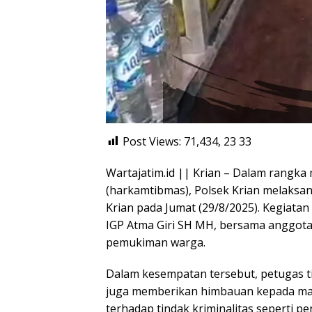
Post Views: 71,434, 23
33
Wartajatim.id || Krian – Dalam rangk
(harkamtibmas), Polsek Krian melaksan
Krian pada Jumat (29/8/2025). Kegiatan 
IGP Atma Giri SH MH, bersama anggota
pemukiman warga.
Dalam kesempatan tersebut, petugas t
juga memberikan himbauan kepada mas
terhadap tindak kriminalitas seperti p