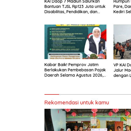
KAI Daop 7 Madiun Salurkan
Rumpun 
Bantuan TJSL Rp123 Juta untuk
Pare, D
Disabilitas, Pendidikan, dan
Kediri 
Pelestarian Budaya
dan Kan
Amukan 
Kabar Baik! Pemprov Jatim
VP KAI D
Berlakukan Pembebasan Pajak
Jalur Ma
Daerah Selama Agustus 2026,
dengan L
Warga Nikmati Beragam
Keselam
Insentif
Tetap Pr
Rekomendasi untuk kamu