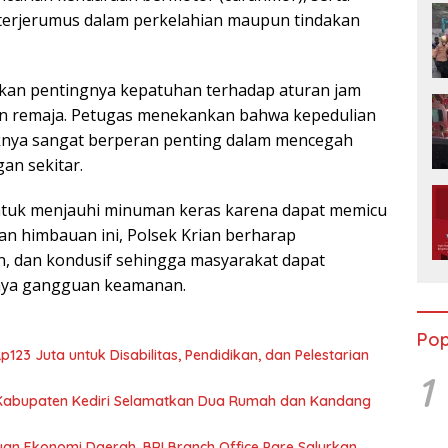
 terjerumus dalam perkelahian maupun tindakan
atkan pentingnya kepatuhan terhadap aturan jam
an remaja. Petugas menekankan bahwa kepedulian
nya sangat berperan penting dalam mencegah
an sekitar.
untuk menjauhi minuman keras karena dapat memicu
an himbauan ini, Polsek Krian berharap
n, dan kondusif sehingga masyarakat dapat
anya gangguan keamanan.
Pop
23 Juta untuk Disabilitas, Pendidikan, dan Pelestarian
1
Kabupaten Kediri Selamatkan Dua Rumah dan Kandang
n Ekonomi Daerah, BRI Branch Office Pare Salurkan