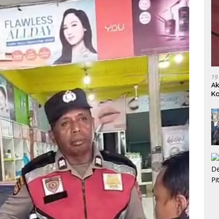
19
Ak
Ka
Ak