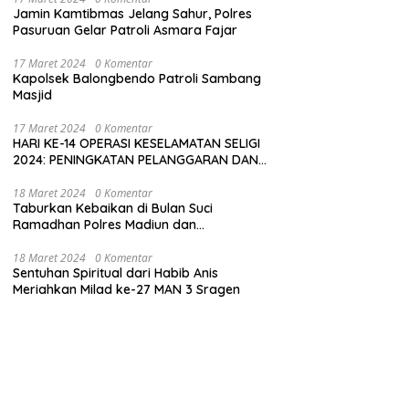
Jamin Kamtibmas Jelang Sahur, Polres
Pasuruan Gelar Patroli Asmara Fajar
17 Maret 2024
0 Komentar
Kapolsek Balongbendo Patroli Sambang
Masjid
17 Maret 2024
0 Komentar
HARI KE-14 OPERASI KESELAMATAN SELIGI
2024: PENINGKATAN PELANGGARAN DAN
LANGKAH-LANGKAH PENEGAKAN HUKUM
18 Maret 2024
0 Komentar
Taburkan Kebaikan di Bulan Suci
Ramadhan Polres Madiun dan
Bhayangkari Gelar Baksos
18 Maret 2024
0 Komentar
Sentuhan Spiritual dari Habib Anis
Meriahkan Milad ke-27 MAN 3 Sragen