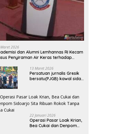
 Maret 2026
ademisi dan Alumni Lemhannas RI Kecam
sus Penyiraman Air Keras terhadap
tivis KontraS
13 Maret 2026
Persatuan jurnalis Gresik
bersatu(PJGB) kawal sidak
pengadilan negeri di duga
bank Panin gelapkan SHM
atas nama Molyo Cipto
amin
22 Januari 2026
Operasi Pasar Loak Krian,
Bea Cukai dan Denpom
Sidoarjo Sita Ribuan