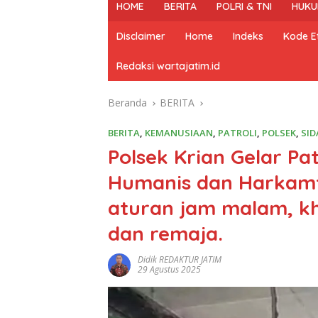
HOME
BERITA
POLRI & TNI
HUKU
Disclaimer
Home
Indeks
Kode Et
Redaksi wartajatim.id
Beranda
BERITA
BERITA
,
KEMANUSIAAN
,
PATROLI
,
POLSEK
,
SID
Polsek Krian Gelar Pa
Humanis dan Harkam
aturan jam malam, kh
dan remaja.
Didik REDAKTUR JATIM
29 Agustus 2025