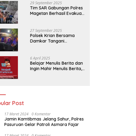
29 September 2025
Tim SAR Gabungan Polres
Magetan Berhasil Evakuasi
Korban Longsor Tambang
Trosono
27 September 2025
Polsek Krian Bersama
Damkar Tangani
Kebakaran Lahan Tebu di
Belakang Perumahan GKR
Cluster Lotus
6 April 2025
Belajar Menulis Berita dan
Ingin Mahir Menulis Berita,
Bergabunglah Dengan PT
Media Padjadjaran
Indonesia (MPI)
ular Post
17 Maret 2024
0 Komentar
Jamin Kamtibmas Jelang Sahur, Polres
Pasuruan Gelar Patroli Asmara Fajar
17 Maret 2024
0 Komentar