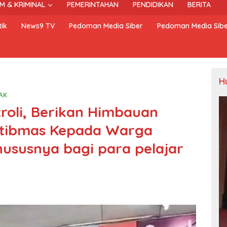
M & KRIMINAL
PEMERINTAHAN
PENDIDIKAN
BERITA
ik
News9 TV
Pedoman Media Siber
Pedoman Media Sib
H
AK
troli, Berikan Himbauan
tibmas Kepada Warga
ususnya bagi para pelajar