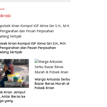
Rokok Tanpa Pita Cukai
okrasi
lsek Krian Kompol IGP Atma Giri S.H., M.H.
 Pengarahan dan Pesan Perpisahan
elang Sertijab
Warga Antusias Serbu
Bazar Beras Murah di
Polsek Krian
ek Krian Jemput
, Antar Beras ke
ga yang
butuhkan