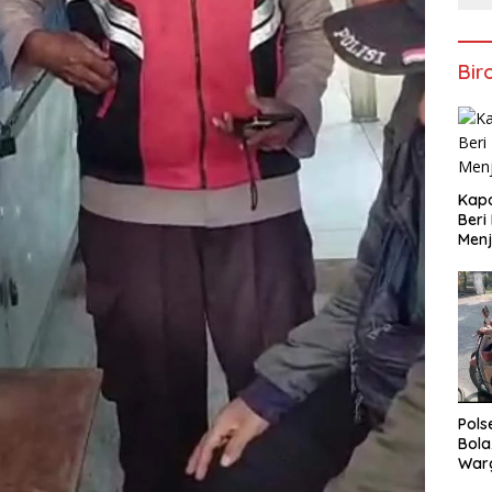
Bir
Kapo
Beri
Menj
Pols
Bola
War
Mem