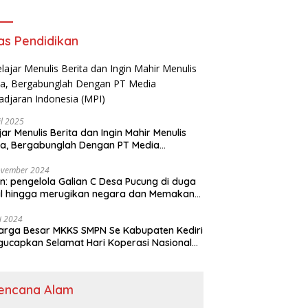
as Pendidikan
il 2025
jar Menulis Berita dan Ingin Mahir Menulis
ta, Bergabunglah Dengan PT Media
adjaran Indonesia (MPI)
ovember 2024
n: pengelola Galian C Desa Pucung di duga
al hingga merugikan negara dan Memakan
an .
li 2024
arga Besar MKKS SMPN Se Kabupaten Kediri
elamat Hari Koperasi Nasional
7 Tahun 2024
encana Alam