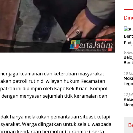
Din
6 Apr
Bela
Beri
Padj
a menjaga keamanan dan ketertiban masyarakat
10 N
Maki
akan patroli rutin di wilayah hukum Kecamatan
ileg
patroli ini dipimpin oleh Kapolsek Krian, Kompol
Korb
12 Ju
 dengan menyasar sejumlah titik keramaian dan
Kelu
Mengucapkan S
Ke 7
idak hanya melakukan pemantauan situasi, tetapi
yarakat. Warga diingatkan untuk selalu waspada
B
encurian kendaraan bermotor (curanmor), serta