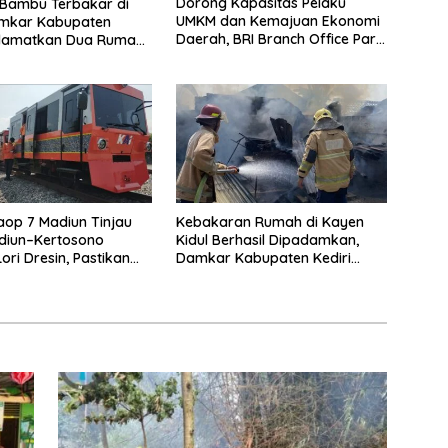
Dorong Kapasitas Pelaku
Bambu Terbakar di
UMKM dan Kemajuan Ekonomi
amkar Kabupaten
Daerah, BRI Branch Office Pare
Selamatkan Dua Rumah
Salurkan KUR Rp. 521 Miliar di
dang Ayam dari
Hingga Juli 2026
Api
aop 7 Madiun Tinjau
Kebakaran Rumah di Kayen
diun–Kertosono
Kidul Berhasil Dipadamkan,
ori Dresin, Pastikan
Damkar Kabupaten Kediri
atan dan Pelayanan
Selamatkan Aset Senilai Rp400
ima
Juta